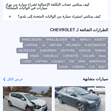
كيف يمكنني حساب التكلفة الإجمالية لشراء سيارة من مزاد
سيارات في الولايات المتحدة؟
كيف يمكنني استيراد سيارة من الولايات المتحدة إلى بلدي؟
الطرازات الشائعة لـ CHEVROLET
PANELSEDAN
TRAILLBLAZER
SIL
IMPALA
KADETT
CAPRISE
10
GMT-400
ORLANDO
FLEETMASTER
SILVER1500
SUBURBAN
VENTURE
APACHE
NOMAD
PRIZM
CHEVELLE
CORVETTE
ESCAPE
Nova
C2500
CAPTIVA
COLBALT
V30
SPIN
MARATHON
K2500
CAMARO
C15
BOLT
سيارات مشابهة
عرض الكل ❯