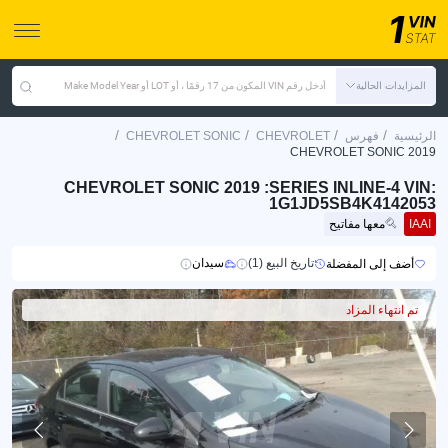
المزايدات الحالية
أدخل رقم VIN المكون من 17 رقمًا ، أو LOT أو Make Model Year
/
/
/
/
الرئيسية
فهرس
CHEVROLET
CHEVROLET SONIC
CHEVROLET SONIC 2019
CHEVROLET SONIC 2019 :SERIES INLINE-4 VIN:
1G1JD5SB4K4142053
IAAI
معها مفاتيح
تاريخ البيع (1)
سيدان
أضف إلى المفضلة
تم انتهاء المزاد