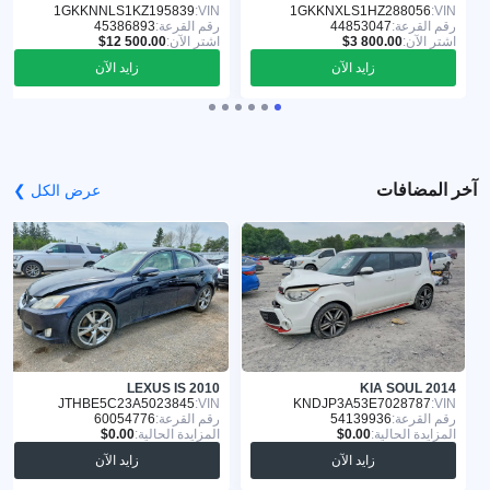
1GKKNNLS1KZ195839
VIN:
1GKKNXLS1HZ288056
VIN:
رقم القرعة:
44853047
رقم القرعة:
45386893
اشترِ الآن:
اشترِ الآن:
زايد الآن
زايد الآن
آخر المضافات
عرض الكل ❯
LEXUS IS 2010
KIA SOUL 2014
JTHBE5C23A5023845
VIN:
KNDJP3A53E7028787
VIN:
رقم القرعة:
54139936
رقم القرعة:
60054776
المزايدة الحالية:
المزايدة الحالية:
زايد الآن
زايد الآن