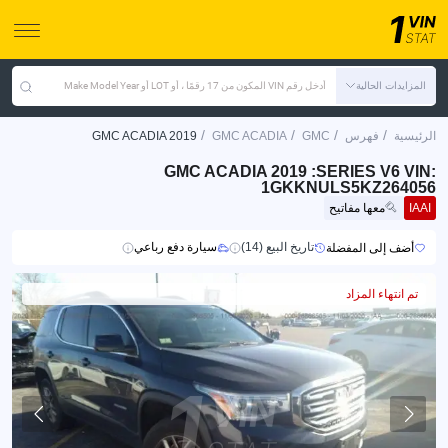
المزايدات الحالية
أدخل رقم VIN المكون من 17 رقمًا ، أو LOT أو Make Model Year
/
/
/
/
الرئيسية
فهرس
GMC
GMC ACADIA
GMC ACADIA 2019
GMC ACADIA 2019 :SERIES V6 VIN:
1GKKNULS5KZ264056
IAAI
معها مفاتيح
تاريخ البيع (14)
سيارة دفع رباعي
أضف إلى المفضلة
تم انتهاء المزاد