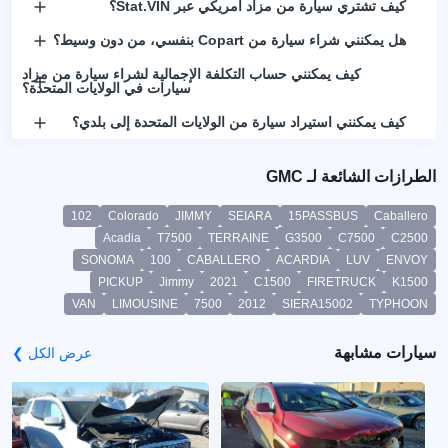
كيف تشتري سيارة من مزاد أمريكي عبر Stat.VIN؟
هل يمكنني شراء سيارة من Copart بنفسي، من دون وسيط؟
كيف يمكنني حساب التكلفة الإجمالية لشراء سيارة من مزاد
سيارات في الولايات المتحدة؟
كيف يمكنني استيراد سيارة من الولايات المتحدة إلى بلدي؟
الطرازات الشائعة لـ GMC
102
Colorado
JIMMY
SEIARA
15PASSBUS
Caballero
Acadia
T7500
TERRAINE
G3500
C7500
C2500
SONOMA
100
CABALLERO
ACARDIA
LUV
ENVOY
PICKUP
Jimmy
2021
C1500
FIRETRUCK
K1500
VAN
LIMOUSINE
7500
2012
SIERA15002
TYPHOON
سيارات مشابهة
عرض الكل ❯