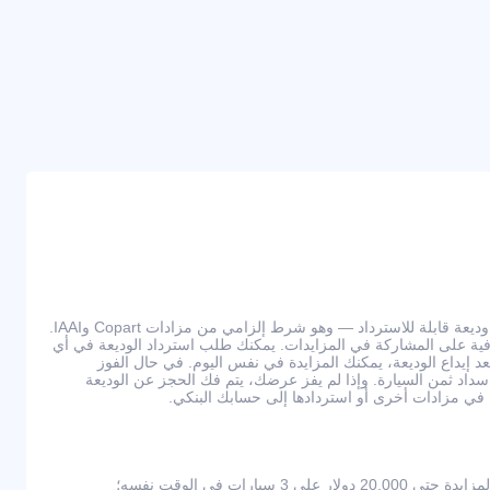
للمشاركة في المزادات، يجب دفع وديعة قابلة للاسترداد — وهو شرط إلزامي من مزادات Copart وIAAI.
ي عمولات إضافية على المشاركة في المزايدات. يمكنك طلب استرداد الوديعة في أي
يداع الوديعة، يمكنك المزايدة في نفس اليوم. في حال الفوز
ى سداد ثمن السيارة. وإذا لم يفز عرضك، يتم فك الحجز عن الوديعة
كة في مزادات أخرى أو استردادها إلى حسابك البنكي.