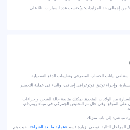
ثر من 2,000 دولار — يعادل 10% من إجمالي حد المزايدات؛ ويُحتسب عدد السيارات بناءً على
لسيارة، وإجراء توثيق فوتوغرافي إضافي، والبدء في عملية التحضير
يارة من الولايات المتحدة. يمكنك متابعة حالة الشحن وإجراءات
لى الموقع. وفي حال تم التخليص الجمركي في ميناء روتردام،
.
رة مباشرة إلى باب منزلك.
لمراحل التالية، نوصي بزيارة قسم
«عملية ما بعد الشراء»،
حيث يتم