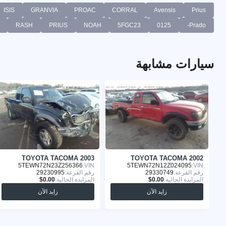
ISIS
GRANVIA
PROAC
CORRAL
Avensis
Prius
RASH
PRIUS
NOAH
5FGC23
0125
Prado-
سيارات مشابهة
TOYOTA TACOMA 2003
TOYOTA TACOMA 2002
5TEWN72N23Z256366
VIN:
5TEWN72N12Z024095
VIN:
رقم القرعة:
29330749
رقم القرعة:
29230995
المزايدة الحالية:
المزايدة الحالية:
زايد الآن
زايد الآن