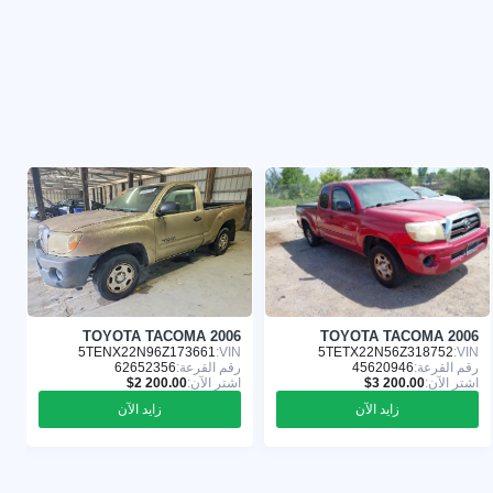
6
TOYOTA TACOMA 2006
TOYOTA TACOMA 2006
:
5TENX22N96Z173661
VIN:
5TETX22N56Z318752
VIN:
رقم القرعة:
45620946
رقم القرعة:
62652356
ر
اشترِ الآن:
اشترِ الآن:
ا
زايد الآن
زايد الآن