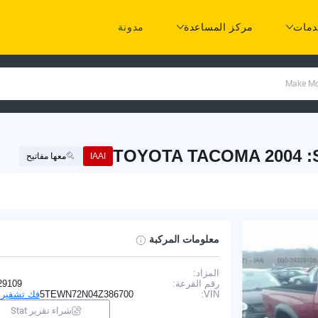
مات
مركز المساعدة
مدونة
TOYOTA TACOMA 2004 :S
IAAI
معها مفاتيح
معلومات المركبة
المزاد:
I
رقم القرعة:
29109
VIN:
5TEWN72N04Z386700
فك تشفير VIN
شراء تقرير Stat