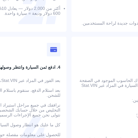
أك
600 دولار وديعة = سيارة واحدة.
4. ادفع ثمن السيارة وانتظر وصولها
عدك الحاسوب الموجود في الصفحة
بعد الفوز في المزاد عبر Stat.VIN، ستتلقى بيانات الحساب المصرفي وتعليمات الدفع التفصيلية.
على حساب جميع التكاليف الإضافية مسبقًا. بعد تأكيد الطلب، يتم عرض السيارة في المزاد عبر Stat.VIN
بعد استلام الدفع، سنقوم باستلام ا
للشحن.
ين:
نرافقك في جميع مراحل استيراد الس
التخليص من خلال حسابك الشخصي ع
نتولى نحن جميع الإجراءات الرسمية
كل ما عليك هو انتظار وصول السيا
للحصول على معلومات مفصلة حول ا