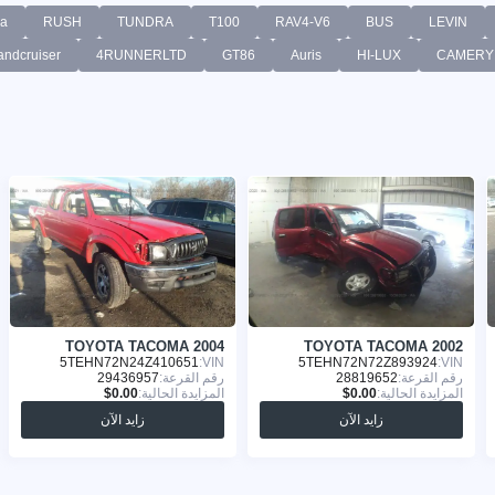
ia
RUSH
TUNDRA
T100
RAV4-V6
BUS
LEVIN
andcruiser
4RUNNERLTD
GT86
Auris
HI-LUX
CAMERY
TOYOTA TACOMA 2004
TOYOTA TACOMA 2002
5TEHN72N24Z410651
VIN:
5TEHN72N72Z893924
VIN:
رقم القرعة:
28819652
رقم القرعة:
29436957
المزايدة الحالية:
المزايدة الحالية:
زايد الآن
زايد الآن