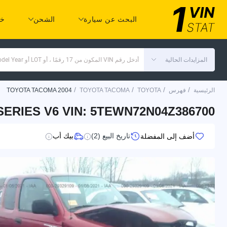
البحث عن سيارة
الشحن
خد
المزايدات الحالية
أدخل رقم VIN المكون من 17 رقمًا ، أو LOT أو Make Model Year
/
/
/
/
الرئيسية
فهرس
TOYOTA
TOYOTA TACOMA
TOYOTA TACOMA 2004
ERIES V6 VIN: 5TEWN72N04Z386700
تاريخ البيع (2)
بيك أب
أضف إلى المفضلة