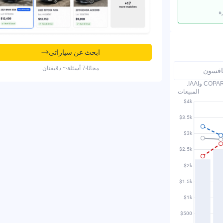
ة
ابحث عن سياراتي
مجانًا
7 أسئلة
~ دقيقتان
نافسون
المبيعات