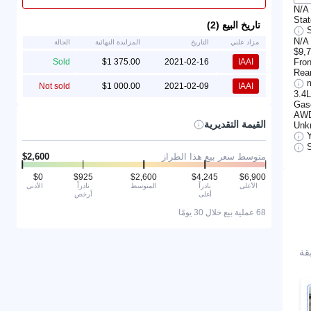
N/A
Sta
تاريخ البيع (2)
N/A
مزاد علني
التاريخ
المزايدة النهائية
الحالة
$9,
Fro
Sold
2021-02-16
IAAI
Rea
Not sold
2021-02-09
IAAI
3.4
Gas
AW
القيمة التقديرية
Unk
S
متوسط سعر بيع هذا الطراز
الأعلى
نادراً
المتوسط
نادراً
الأدنى
أغلى
أرخص
68 عملية بيع خلال 30 يومًا
رة مطابقة