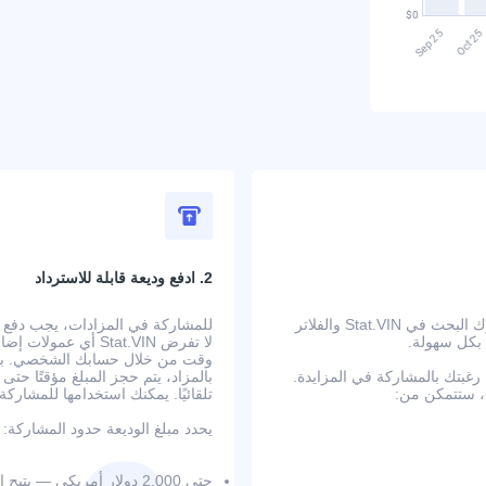
2. ادفع وديعة قابلة للاسترداد
ابدأ بالبحث عن سيارة في الولايات المتحدة تلبي متطلباتك. يتيح لك محرك البحث في Stat.VIN والفلاتر
 بكل سهولة.
لا تفرض Stat.VIN أ
وقت من خلال حسابك الشخصي. بعد إ
بتك بالمشاركة في المزايدة.
بالمزاد، يتم حجز المبلغ مؤقتًا حت
تلقائيًا. يمكنك استخدامها للمشار
يحدد مبلغ الوديعة حدود المشاركة:
حتى 2,000 دولار أمريكي — يتيح المزايدة حتى 20,000 دولار على 3 سيارات في الوقت نفسه؛