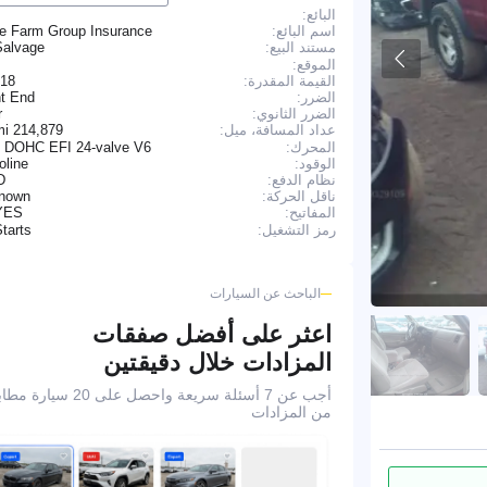
البائع:
اسم البائع:
te Farm Group Insurance
Salvage
مستند البيع:
الموقع:
القيمة المقدرة:
718
الضرر:
nt End
الضرر الثانوي:
r
214,879 mi
عداد المسافة، ميل:
المحرك:
L DOHC EFI 24-valve V6
الوقود:
oline
نظام الدفع:
D
ناقل الحركة:
nown
YES
المفاتيح:
tarts
رمز التشغيل:
الباحث عن السيارات
اعثر على أفضل صفقات
المزادات خلال دقيقتين
أجب عن 7 أسئلة سريعة واحصل على 20 سيا
من المزادات