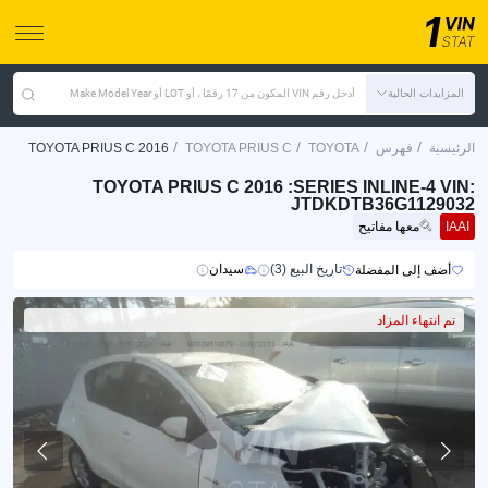
المزايدات الحالية
أدخل رقم VIN المكون من 17 رقمًا ، أو LOT أو Make Model Year
/
/
/
/
الرئيسية
فهرس
TOYOTA
TOYOTA PRIUS C
TOYOTA PRIUS C 2016
TOYOTA PRIUS C 2016 :SERIES INLINE-4 VIN:
JTDKDTB36G1129032
IAAI
معها مفاتيح
تاريخ البيع (3)
سيدان
أضف إلى المفضلة
تم انتهاء المزاد