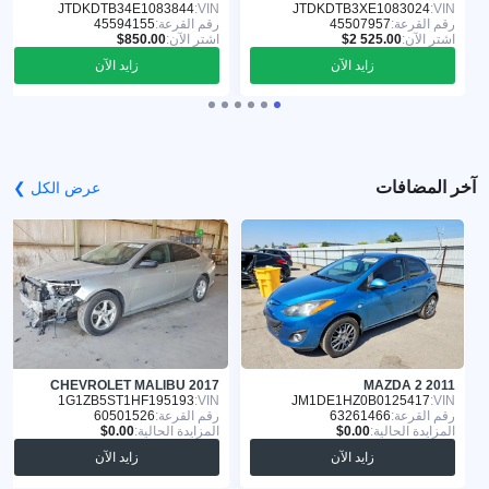
JTDKDTB34E1083844
VIN:
JTDKDTB3XE1083024
VIN:
رقم القرعة:
45507957
رقم القرعة:
45594155
اشترِ الآن:
اشترِ الآن:
زايد الآن
زايد الآن
آخر المضافات
عرض الكل ❯
CHEVROLET MALIBU 2017
MAZDA 2 2011
1G1ZB5ST1HF195193
VIN:
JM1DE1HZ0B0125417
VIN:
رقم القرعة:
63261466
رقم القرعة:
60501526
المزايدة الحالية:
المزايدة الحالية:
زايد الآن
زايد الآن