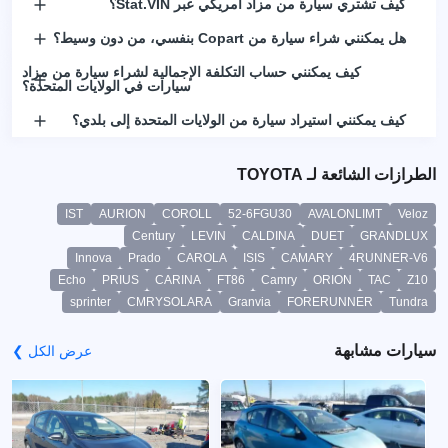
كيف تشتري سيارة من مزاد أمريكي عبر Stat.VIN؟
هل يمكنني شراء سيارة من Copart بنفسي، من دون وسيط؟
كيف يمكنني حساب التكلفة الإجمالية لشراء سيارة من مزاد
سيارات في الولايات المتحدة؟
كيف يمكنني استيراد سيارة من الولايات المتحدة إلى بلدي؟
الطرازات الشائعة لـ TOYOTA
IST
AURION
COROLL
52-6FGU30
AVALONLIMT
Veloz
Century
LEVIN
CALDINA
DUET
GRANDLUX
Innova
Prado
CAROLA
ISIS
CAMARY
4RUNNER-V6
Echo
PRIUS
CARINA
FT86
Camry
ORION
TAC
Z10
sprinter
CMRYSOLARA
Granvia
FORERUNNER
Tundra
سيارات مشابهة
عرض الكل ❯