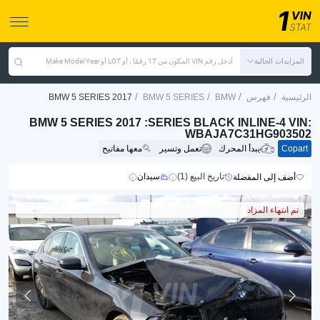
المزايدات الحالية
أدخل رقم VIN المكون من 17 رقمًا ، أو LOT أو Make Model Year
/
/
/
/
الرئيسية
فهرس
BMW
BMW 5 SERIES
BMW 5 SERIES 2017
BMW 5 SERIES 2017 :SERIES BLACK INLINE-4 VIN:
WBAJA7C31HG903502
Copart
يبدأ المحرك
تعمل وتسير
معها مفاتيح
تاريخ البيع (1)
سيدان
أضف إلى المفضلة
تم انتهاء المزاد