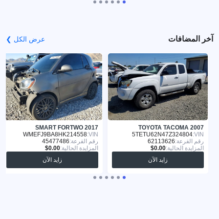
آخر المضافات
عرض الكل ❯
SMART FORTWO 2017
TOYOTA TACOMA 2007
WMEFJ9BA8HK214558
VIN:
5TETU62N47Z324804
VIN:
رقم القرعة:
62113626
رقم القرعة:
45477486
المزايدة الحالية:
المزايدة الحالية:
زايد الآن
زايد الآن