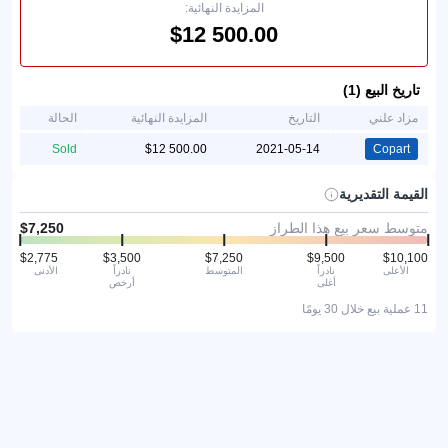
المزايدة النهائية:
تاريخ البيع (1)
مزاد علني
التاريخ
المزايدة النهائية
الحالة
Sold
2021-05-14
Copart
القيمة التقديرية
متوسط سعر بيع هذا الطراز
الأعلى
نادراً
المتوسط
نادراً
الأدنى
أغلى
أرخص
11 عملية بيع خلال 30 يومًا