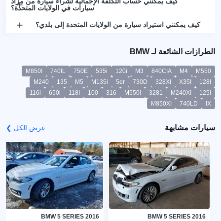
كيف يمكنني حساب التكلفة الإجمالية لشراء سيارة من مزاد
سيارات في الولايات المتحدة؟
كيف يمكنني استيراد سيارة من الولايات المتحدة إلى بلدي؟
الطرازات الشائعة لـ BMW
M850I
740IL
750E
535i
120i
M3
840CIA
M4
M550
M240
135
M5
M135i
5er
730D
328XI
X35I
128I
116i
650i
118I
100
316
M550I
3281
M240XI
125I
M850XI
740LD
IX
سيارات مشابهة
عرض الكل ❯
BMW 5 SERIES 2016
BMW 5 SERIES 2016