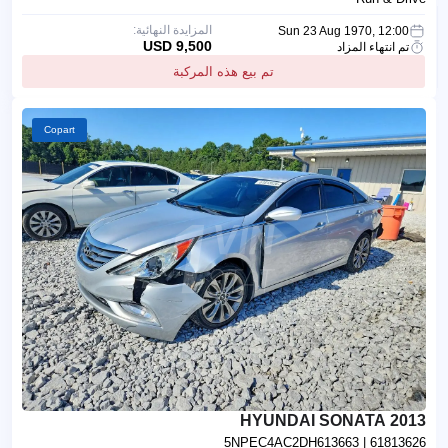
المزايدة النهائية:
Sun 23 Aug 1970, 12:00
9,500 USD
تم انتهاء المزاد
تم بيع هذه المركبة
Copart
2013 HYUNDAI SONATA
5NPEC4AC2DH613663
| 61813626