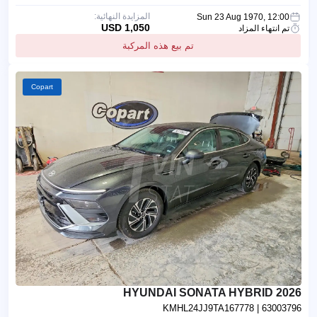
المزايدة النهائية:
Sun 23 Aug 1970, 12:00
1,050 USD
تم انتهاء المزاد
تم بيع هذه المركبة
Copart
2026 HYUNDAI SONATA HYBRID
KMHL24JJ9TA167778
| 63003796