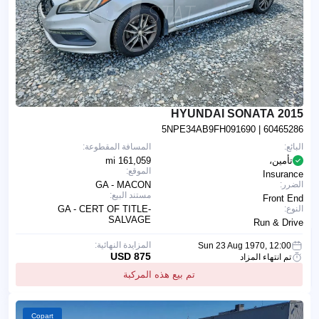
2015 HYUNDAI SONATA
5NPE34AB9FH091690
| 60465286
البائع:
المسافة المقطوعة:
تأمين،
161,059 mi
الموقع:
Insurance
الضرر:
GA - MACON
مستند البيع:
Front End
النوع:
GA - CERT OF TITLE-
SALVAGE
Run & Drive
المزايدة النهائية:
Sun 23 Aug 1970, 12:00
875 USD
تم انتهاء المزاد
تم بيع هذه المركبة
Copart