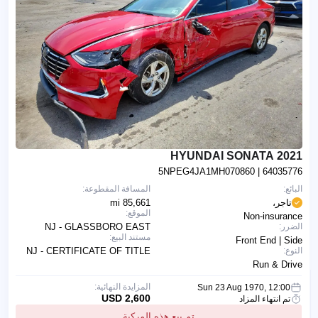
2021 HYUNDAI SONATA
5NPEG4JA1MH070860
| 64035776
البائع:
المسافة المقطوعة:
تاجر،
85,661 mi
الموقع:
Non-insurance
الضرر:
NJ - GLASSBORO EAST
مستند البيع:
Front End | Side
النوع:
NJ - CERTIFICATE OF TITLE
Run & Drive
المزايدة النهائية:
Sun 23 Aug 1970, 12:00
2,600 USD
تم انتهاء المزاد
تم بيع هذه المركبة