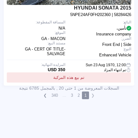
2015 HYUNDAI SONATA
5NPE24AF0FH202360
| 58284426
البائع:
المسافة المقطوعة:
تأمين،
N/A
الموقع:
Insurance company
الضرر:
GA - MACON
مستند البيع:
Front End | Side
النوع:
GA - CERT OF TITLE-
SALVAGE
Enhanced Vehicle
المزايدة النهائية:
Sun 23 Aug 1970, 12:00
350 USD
تم انتهاء المزاد
تم بيع هذه المركبة
السجلات المعروضة من 1 حتى 20 , بالمجمل 6785 نتيجة
❯
340
...
3
2
1
❮