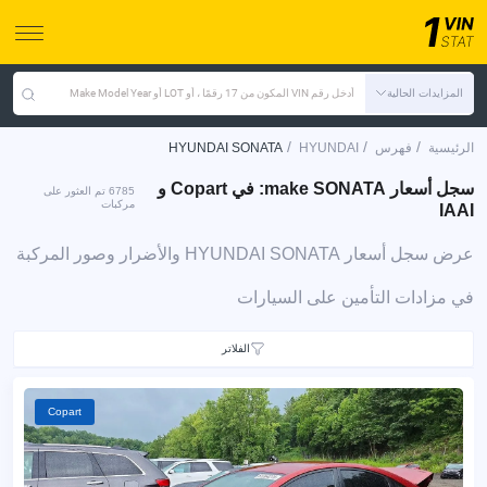
المزايدات الحالية
أدخل رقم VIN المكون من 17 رقمًا ، أو LOT أو Make Model Year
/
/
/
الرئيسية
فهرس
HYUNDAI
HYUNDAI SONATA
سجل أسعار make SONATA: في Copart و
6785 تم العثور على
مركبات
IAAI
عرض سجل أسعار HYUNDAI SONATA والأضرار وصور المركبة
في مزادات التأمين على السيارات
الفلاتر
Copart