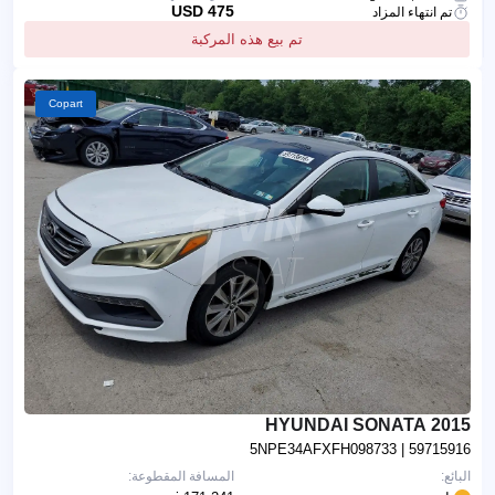
475 USD
تم انتهاء المزاد
تم بيع هذه المركبة
Copart
2015 HYUNDAI SONATA
5NPE34AFXFH098733
| 59715916
البائع:
المسافة المقطوعة: