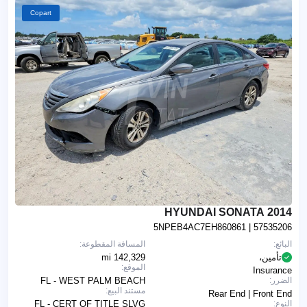
Copart
2014 HYUNDAI SONATA
5NPEB4AC7EH860861
| 57535206
البائع:
المسافة المقطوعة:
تأمين،
142,329 mi
الموقع:
Insurance
الضرر:
FL - WEST PALM BEACH
مستند البيع:
Rear End | Front End
النوع:
FL - CERT OF TITLE SLVG