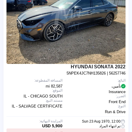
2022 HYUNDAI SONATA
5NPEK4JC7NH135826
| 56257746
البائع:
المسافة المقطوعة:
تأمين،
82,587 mi
الموقع:
Insurance
الضرر:
IL - CHICAGO SOUTH
مستند البيع:
Front End
النوع:
IL - SALVAGE CERTIFICATE
Run & Drive
المزايدة النهائية:
Sun 23 Aug 1970, 12:00
5,900 USD
تم انتهاء المزاد