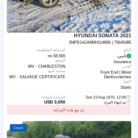
2021 HYUNDAI SONATA
5NPEG4JA8MH114806
| 75645485
البائع:
المسافة المقطوعة:
تأمين،
58,565 mi
الموقع:
Insurance
الضرر:
WV - CHARLESTON
مستند البيع:
Front End | Minor
WV - SALVAGE CERTIFICATE
Dent/scratches
النوع:
Starts
المزايدة النهائية:
Sun 23 Aug 1970, 12:00
3,050 USD
تم انتهاء المزاد
تم بيع هذه المركبة
Copart