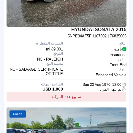
2015 HYUNDAI SONATA
5NPE34AF5FH107502
| 76835005
البائع:
المسافة المقطوعة:
تأمين،
89,001 mi
الموقع:
Insurance
الضرر:
NC - RALEIGH
مستند البيع:
Front End
النوع:
NC - SALVAGE CERTIFICATE
OF TITLE
Enhanced Vehicle
المزايدة النهائية:
Sun 23 Aug 1970, 12:00
1,000 USD
تم انتهاء المزاد
تم بيع هذه المركبة
Copart