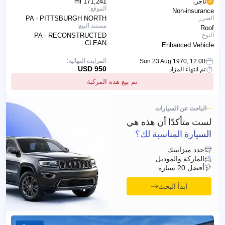
تاجر،
171,241 mi
الموقع:
Non-insurance
الضرر:
PA - PITTSBURGH NORTH
مستند البيع:
Roof
النوع:
PA - RECONSTRUCTED
CLEAN
Enhanced Vehicle
المزايدة النهائية:
Sun 23 Aug 1970, 12:00
950 USD
تم انتهاء المزاد
تم بيع هذه المركبة
الباحث عن السيارات
لست متأكدًا أن هذه هي
السيارة المناسبة لك؟
حدد ميزانيتك
الماركة والموديل
أفضل 20 سيارة
ابدأ البحث