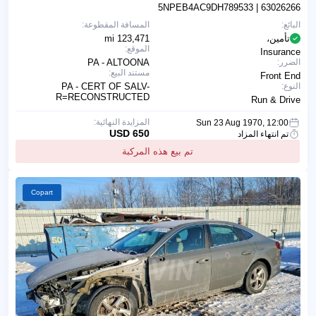
5NPEB4AC9DH789533
| 63026266
البائع:
المسافة المقطوعة:
تأمين،
123,471 mi
الموقع:
Insurance
الضرر:
PA - ALTOONA
مستند البيع:
Front End
النوع:
PA - CERT OF SALV-
R=RECONSTRUCTED
Run & Drive
المزايدة النهائية:
Sun 23 Aug 1970, 12:00
650 USD
تم انتهاء المزاد
تم بيع هذه المركبة
Copart