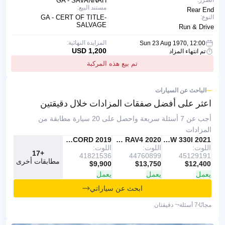
الضرر:
GA - SAVANNAH
مستند البيع:
Rear End
النوع:
GA - CERT OF TITLE-
SALVAGE
Run & Drive
المزايدة النهائية:
Sun 23 Aug 1970, 12:00
1,200 USD
تم انتهاء المزاد
تم بيع هذه المركبة
الباحث عن السيارات
اعثر على أفضل صفقات
المزادات خلال دقيقتين
أجب عن 7 أسئلة سريعة واحصل على 20 سيارة مطابقة من
المزادات
IAAI
موصى به
2021 BMW 330I
IAAI
2020 TOYOTA RAV4
Copart
2019 HONDA ACCORD
اللوت:
اللوت:
اللوت:
+17
41821536
44760899
45129191
مطابقات أخرى
$9,900
$13,750
$12,400
يعمل
يعمل
يعمل
ابحث عن سياراتي
مجانًا
7 أسئلة
~ دقيقتان