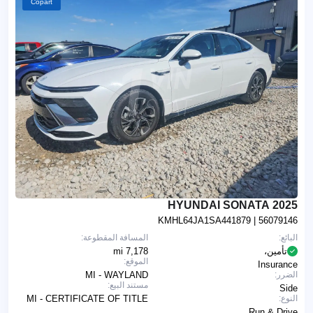
Copart
2025 HYUNDAI SONATA
KMHL64JA1SA441879
| 56079146
البائع:
المسافة المقطوعة:
تأمين،
7,178 mi
الموقع:
Insurance
الضرر:
MI - WAYLAND
مستند البيع:
Side
النوع:
MI - CERTIFICATE OF TITLE
Run & Drive