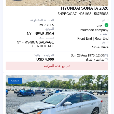
2020 HYUNDAI SONATA
5NPEG4JA7LH031933
| 56755836
البائع:
المسافة المقطوعة:
تأمين،
73,065 mi
الموقع:
Insurance company
الضرر:
NY - NEWBURGH
مستند البيع:
Front End | Rear End
النوع:
NY - MV-907A SALVAGE
CERTIFICATE
Run & Drive
المزايدة النهائية:
Sun 23 Aug 1970, 12:00
4,000 USD
تم انتهاء المزاد
تم بيع هذه المركبة
Copart