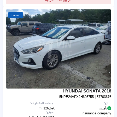
Copart
2018 HYUNDAI SONATA
5NPE24AFXJH605755
| 57703676
البائع:
المسافة المقطوعة:
تأمين،
126,690 mi
الموقع:
Insurance company