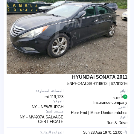
2011 HYUNDAI SONATA
5NPEC4AC8BH119613
| 62781316
البائع:
المسافة المقطوعة:
تأمين،
119,123 mi
الموقع:
Insurance company
الضرر:
NY - NEWBURGH
مستند البيع:
Rear End | Minor Dent/scratches
النوع:
NY - MV-907A SALVAGE
CERTIFICATE
Run & Drive
المزايدة النهائية:
Sun 23 Aug 1970, 12:00