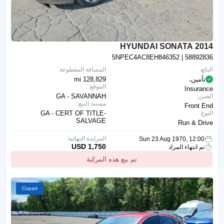
2014 HYUNDAI SONATA
5NPEC4AC8EH846352
| 58892836
البائع:
المسافة المقطوعة:
تأمين،
128,829 mi
الموقع:
Insurance
الضرر:
GA - SAVANNAH
مستند البيع:
Front End
النوع:
GA - CERT OF TITLE-
SALVAGE
Run & Drive
المزايدة النهائية:
Sun 23 Aug 1970, 12:00
1,750 USD
تم انتهاء المزاد
تم بيع هذه المركبة
Copart