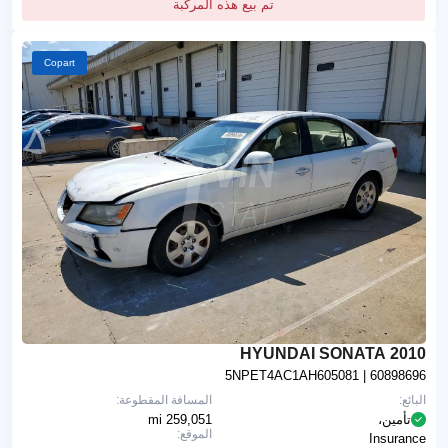
تم بيع هذه المركبة
Copart
2010 HYUNDAI SONATA
5NPET4AC1AH605081
| 60898696
البائع:
المسافة المقطوعة:
تأمين،
259,051 mi
الموقع:
Insurance