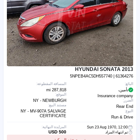
2013 HYUNDAI SONATA
5NPEB4AC5DH557740
| 61364276
البائع:
المسافة المقطوعة:
تأمين،
287,818 mi
الموقع:
Insurance company
الضرر:
NY - NEWBURGH
مستند البيع:
Rear End
النوع:
NY - MV-907A SALVAGE
CERTIFICATE
Run & Drive
المزايدة النهائية:
Sun 23 Aug 1970, 12:00
500 USD
تم انتهاء المزاد
تم بيع هذه المركبة