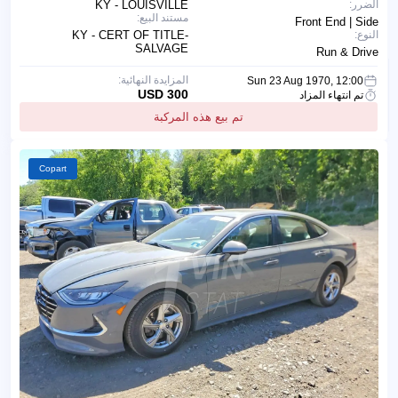
الضرر:
KY - LOUISVILLE
مستند البيع:
Front End | Side
النوع:
KY - CERT OF TITLE-
SALVAGE
Run & Drive
المزايدة النهائية:
Sun 23 Aug 1970, 12:00
300 USD
تم انتهاء المزاد
تم بيع هذه المركبة
Copart