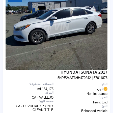
2017 HYUNDAI SONATA
5NPE24AF3HH470242
| 57011876
البائع:
المسافة المقطوعة:
تاجر،
154,175 mi
الموقع:
Non-insurance
الضرر:
CA - VALLEJO
مستند البيع:
Front End
النوع:
CA - DIS/DLR/EXP ONLY
CLEAN TITLE
Enhanced Vehicle