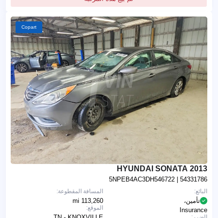
Copart
2013 HYUNDAI SONATA
5NPEB4AC3DH546722
| 54331786
البائع:
المسافة المقطوعة:
تأمين،
113,260 mi
الموقع:
Insurance
الضرر:
TN - KNOXVILLE