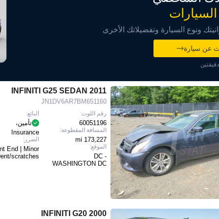
السيارات
تك ونوع السيارة وتفضيلاتك الأخرى
ث عن سيارة
قيقتين
2011 INFINITI G25 SEDAN
JN1DV6AR7BM651160
رقم اللوت:
البائع:
60051196
تأمين،
المسافة المقطوعة:
Insurance
173,227 mi
الضرر:
الموقع:
nt End | Minor
ent/scratches
DC -
WASHINGTON DC
2000 INFINITI G20