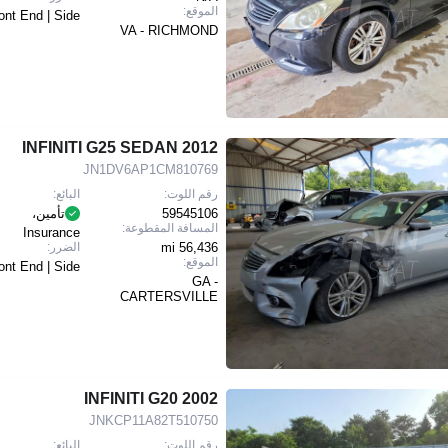
الموقع:
ont End | Side
VA - RICHMOND
2012 INFINITI G25 SEDAN
JN1DV6AP1CM810769
رقم اللوت:
البائع:
59545106
تأمين،
المسافة المقطوعة:
Insurance
56,436 mi
الضرر:
الموقع:
ont End | Side
GA -
CARTERSVILLE
2002 INFINITI G20
JNKCP11A82T510750
رقم اللوت:
البائع: