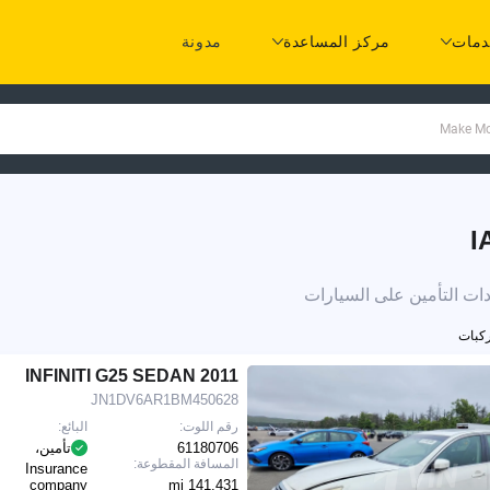
مات
مركز المساعدة
مدونة
2011 INFINITI G25 SEDAN
JN1DV6AR1BM450628
رقم اللوت:
البائع:
61180706
تأمين،
المسافة المقطوعة:
Insurance
company
141,431 mi