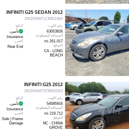
2012 INFINITI G25 SEDAN
JN1DV6AP1CM811484
رقم اللوت:
البائع:
63053826
تأمين،
المسافة المقطوعة:
Insurance
261,017 mi
الضرر:
الموقع:
Rear End
CA - LONG
BEACH
2012 INFINITI G25
JN1DV6AP2CM810263
رقم اللوت:
البائع:
54585916
تأمين،
المسافة المقطوعة:
Insurance
219,712 mi
الضرر:
الموقع:
Side | Frame
Damage
NC - CHINA
GROVE