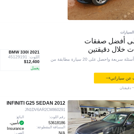
السيارات
لى أفضل صفقات
ت خلال دقيقتين
IAAI
2021 BMW 330I
موصى به
اللوت: 45129191
أجب عن 7 أسئلة سريعة واحصل على 20 سيارة مطابقة من
$12,400
يعمل
 عن سياراتي
~ دقيقتان
2012 INFINITI G25 SEDAN
JN1DV6AR2CM860291
رقم اللوت:
البائع:
53618186
تأمين،
المسافة المقطوعة:
Insurance
N/A
الضرر: