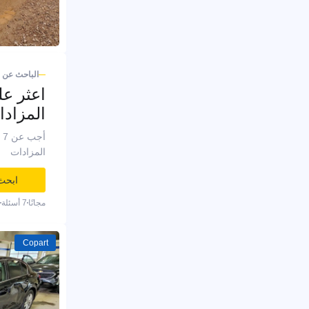
الباحث عن 
اعثر ع
المزادا
المزادات
ابحث
مجانًا
7 أسئلة
Copart