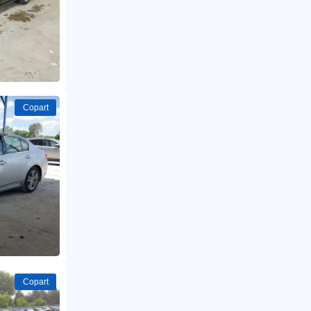
Copart
Copart