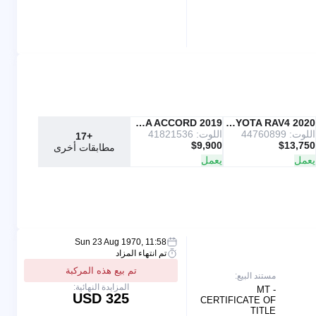
2019 HONDA ACCORD
Copart
2020 TOYOTA RAV4
IAAI
اللوت: 44760899
اللوت: 41821536
+17
$9,900
$13,750
مطابقات أخرى
يعمل
يعمل
Sun 23 Aug 1970, 11:58
تم انتهاء المزاد
تم بيع هذه المركبة
مستند البيع:
المزايدة النهائية:
MT -
325 USD
CERTIFICATE OF
TITLE