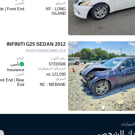
الموقع:
الضرر:
de | Front End
NY - LONG
ISLAND
2012 INFINITI G25 SEDAN
JN1DV6AR4CM861314
رقم اللوت:
البائع:
57315506
تأمين،
المسافة المقطوعة:
Insurance
121,030 mi
الضرر:
الموقع:
ont End | Rear
End
NC - MEBANE
السيارات
ك الشخصي