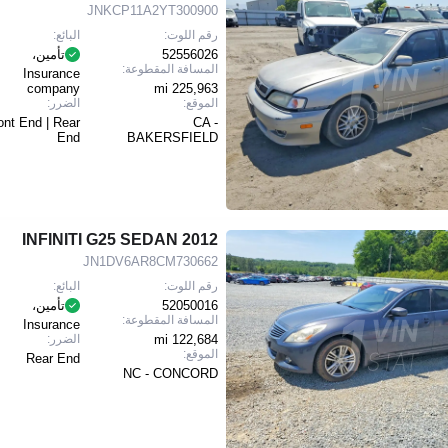
JNKCP11A2YT300900
رقم اللوت:
البائع:
52556026
تأمين،
المسافة المقطوعة:
Insurance
company
225,963 mi
الموقع:
الضرر:
ont End | Rear
CA -
End
BAKERSFIELD
2012 INFINITI G25 SEDAN
JN1DV6AR8CM730662
رقم اللوت:
البائع:
52050016
تأمين،
المسافة المقطوعة:
Insurance
122,684 mi
الضرر:
الموقع:
Rear End
NC - CONCORD