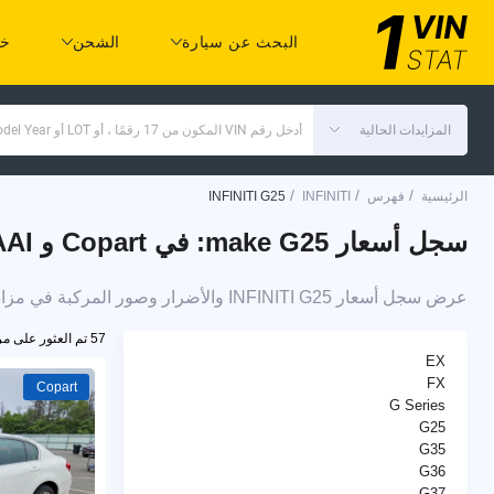
البحث عن سيارة
الشحن
خد
المزايدات الحالية
أدخل رقم VIN المكون من 17 رقمًا ، أو LOT أو Make Model Year
/
/
/
الرئيسية
فهرس
INFINITI
INFINITI G25
سجل أسعار make G25: في Copart و IAAI
عرض سجل أسعار INFINITI G25 والأضرار وصور المركبة في مزادات التأمين على السيارات
57 تم العثور على مركبات
EX
FX
Copart
G Series
G25
G35
G36
G37