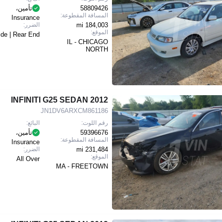
58809426
تأمين،
المسافة المقطوعة:
Insurance
184,003 mi
الضرر:
الموقع:
ide | Rear End
IL - CHICAGO
NORTH
2012 INFINITI G25 SEDAN
JN1DV6ARXCM861186
رقم اللوت:
البائع:
59396676
تأمين،
المسافة المقطوعة:
Insurance
231,484 mi
الضرر:
الموقع:
All Over
MA - FREETOWN