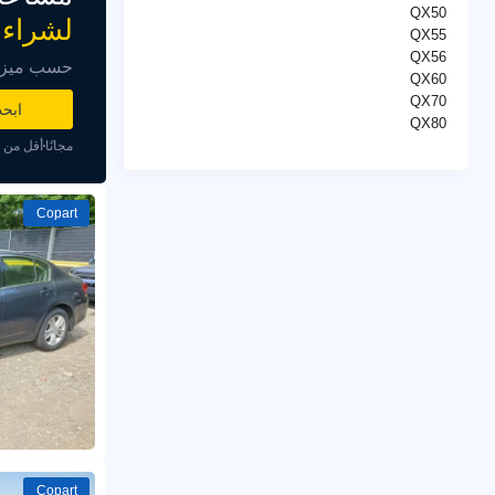
QX50
لشراء 
QX55
QX56
حسب ميزاني
QX60
QX70
ابح
QX80
مجانًا
أقل من د
Copart
Copart