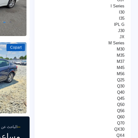
I Series
I30
I35
IPL G
J30
JX
M Series
Copart
M30
M35
M37
M45
M56
Q25
Q30
Q40
Q45
Q50
Q56
Q60
Q70
الباحث عن 
QX30
مساعد
QX4