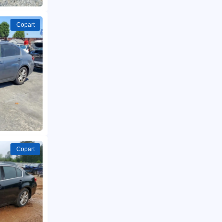
Copart
Copart