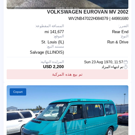
2002 VOLKSWAGEN EUROVAN MV
WV2NB47022H084079
| 44991680
الضرر:
المسافة المقطوعة:
141,677 mi
Rear End
النوع:
الموقع:
St. Louis (IL)
Run & Drive
مستند البيع:
Salvage (ILLINOIS)
المزايدة النهائية:
Sun 23 Aug 1970, 11:57
2,200 USD
تم انتهاء المزاد
تم بيع هذه المركبة
Copart