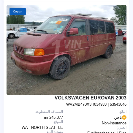
Copart
2003 VOLKSWAGEN EUROVAN
WV2MB470X3H034933
| 53543046
البائع:
المسافة المقطوعة:
تاجر،
245,077 mi
الموقع:
Non-insurance
الضرر:
WA - NORTH SEATTLE
مستند البيع: