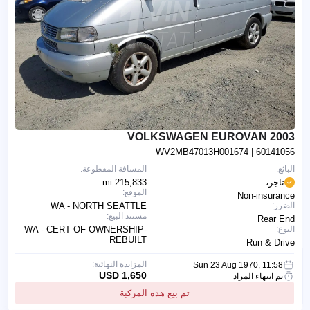
2003 VOLKSWAGEN EUROVAN
WV2MB47013H001674
| 60141056
البائع:
المسافة المقطوعة:
تاجر،
215,833 mi
الموقع:
Non-insurance
الضرر:
WA - NORTH SEATTLE
مستند البيع:
Rear End
النوع:
WA - CERT OF OWNERSHIP-
REBUILT
Run & Drive
المزايدة النهائية:
Sun 23 Aug 1970, 11:58
1,650 USD
تم انتهاء المزاد
تم بيع هذه المركبة