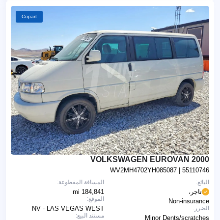
Copart
2000 VOLKSWAGEN EUROVAN
WV2MH4702YH085087
| 55110746
البائع:
المسافة المقطوعة:
تاجر،
184,841 mi
الموقع:
Non-insurance
الضرر:
NV - LAS VEGAS WEST
مستند البيع:
Minor Dents/scratches