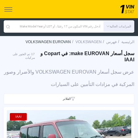
المزايدات الحالية
أدخل رقم VIN المكون من 17 رقمًا ، أو LOT أو Make Model Year
/
/
/
الرئيسية
فهرس
VOLKSWAGEN
VOLKSWAGEN EUROVAN
سجل أسعار make EUROVAN: في Copart و
17 تم العثور على
مركبات
IAAI
عرض سجل أسعار VOLKSWAGEN EUROVAN والأضرار وصور
المركبة في مزادات التأمين على السيارات
الفلاتر
IAAI