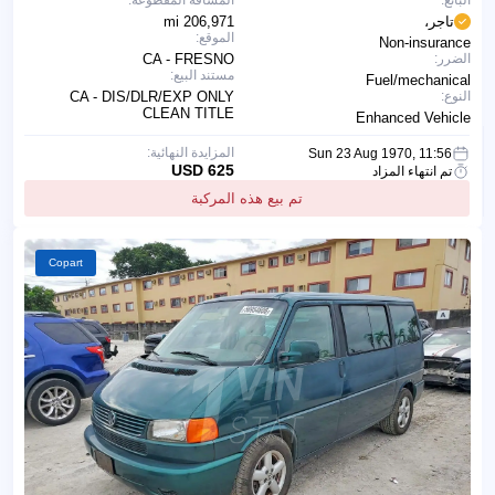
تاجر،
206,971 mi
الموقع:
Non-insurance
الضرر:
CA - FRESNO
مستند البيع:
Fuel/mechanical
النوع:
CA - DIS/DLR/EXP ONLY
CLEAN TITLE
Enhanced Vehicle
المزايدة النهائية:
Sun 23 Aug 1970, 11:56
625 USD
تم انتهاء المزاد
تم بيع هذه المركبة
Copart