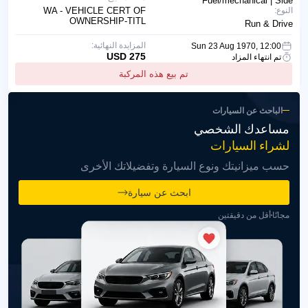
Fuel/mechanical | Side
النوع:
WA - VEHICLE CERT OF
OWNERSHIP-TITL
Run & Drive
المزايدة النهائية:
Sun 23 Aug 1970, 12:00
275 USD
تم انتهاء المزاد
تم بيع هذه المركبة
الباحث عن السيارات
مساعدك الشخصي
لشراء السيارات
حسب ميزانيتك ونوع السيارة وتفضيلاتك الأخرى
ابحث عن سيارة
مجانًا
أقل من دقيقتين