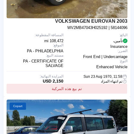
2003 VOLKSWAGEN EUROVAN
WV2MB47043H025192
| 58144096
البائع:
المسافة المقطوعة:
تأمين،
108,472 mi
الموقع:
Insurance
الضرر:
PA - PHILADELPHIA
مستند البيع:
Front End | Undercarriage
النوع:
PA - CERTIFICATE OF
SALVAGE
Enhanced Vehicle
المزايدة النهائية:
Sun 23 Aug 1970, 11:58
2,150 USD
تم انتهاء المزاد
تم بيع هذه المركبة
Copart