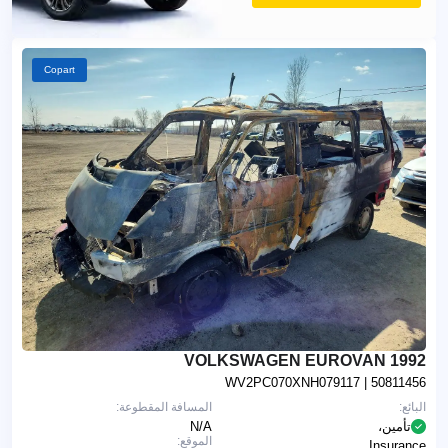
Copart
1992 VOLKSWAGEN EUROVAN
WV2PC070XNH079117
| 50811456
البائع:
المسافة المقطوعة:
تأمين،
N/A
الموقع:
Insurance