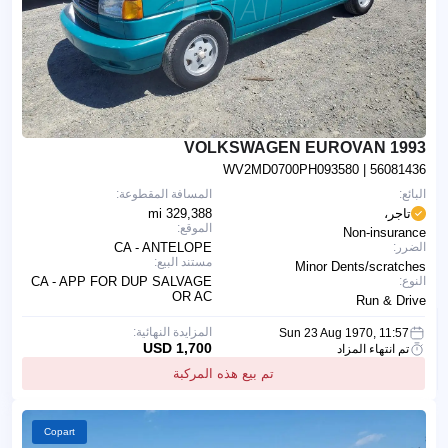
1993 VOLKSWAGEN EUROVAN
WV2MD0700PH093580
| 56081436
البائع:
المسافة المقطوعة:
تاجر،
329,388 mi
الموقع:
Non-insurance
الضرر:
CA - ANTELOPE
مستند البيع:
Minor Dents/scratches
النوع:
CA - APP FOR DUP SALVAGE
OR AC
Run & Drive
المزايدة النهائية:
Sun 23 Aug 1970, 11:57
1,700 USD
تم انتهاء المزاد
تم بيع هذه المركبة
Copart