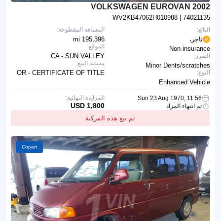
2002 VOLKSWAGEN EUROVAN
WV2KB47062H010988
| 74021135
البائع:
المسافة المقطوعة:
تاجر،
195,396 mi
الموقع:
Non-insurance
الضرر:
CA - SUN VALLEY
مستند البيع:
Minor Dents/scratches
النوع:
OR - CERTIFICATE OF TITLE
Enhanced Vehicle
المزايدة النهائية:
Sun 23 Aug 1970, 11:56
1,800 USD
تم انتهاء المزاد
تم بيع هذه المركبة
Copart