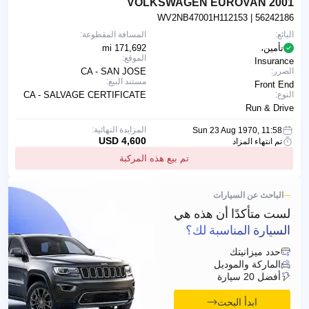
2001 VOLKSWAGEN EUROVAN
WV2NB47001H112153
| 56242186
البائع:
المسافة المقطوعة:
تأمين،
171,692 mi
الموقع:
Insurance
الضرر:
CA - SAN JOSE
مستند البيع:
Front End
النوع:
CA - SALVAGE CERTIFICATE
Run & Drive
المزايدة النهائية:
Sun 23 Aug 1970, 11:58
4,600 USD
تم انتهاء المزاد
تم بيع هذه المركبة
الباحث عن السيارات
لست متأكدًا أن هذه هي
السيارة المناسبة لك؟
حدد ميزانيتك
الماركة والموديل
أفضل 20 سيارة
ابدأ البحث