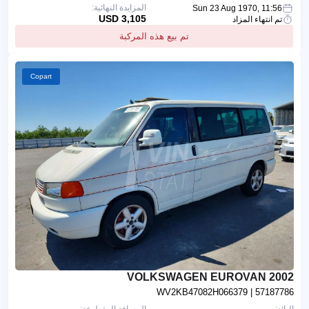
المزايدة النهائية:
Sun 23 Aug 1970, 11:56
3,105 USD
تم انتهاء المزاد
تم بيع هذه المركبة
Copart
2002 VOLKSWAGEN EUROVAN
WV2KB47082H066379
| 57187786
البائع:
المسافة المقطوعة: