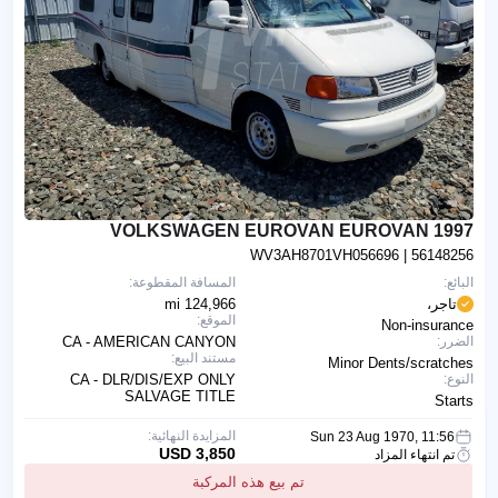
1997 VOLKSWAGEN EUROVAN EUROVAN
WV3AH8701VH056696
| 56148256
البائع:
المسافة المقطوعة:
تاجر،
124,966 mi
الموقع:
Non-insurance
الضرر:
CA - AMERICAN CANYON
مستند البيع:
Minor Dents/scratches
النوع:
CA - DLR/DIS/EXP ONLY
SALVAGE TITLE
Starts
المزايدة النهائية:
Sun 23 Aug 1970, 11:56
3,850 USD
تم انتهاء المزاد
تم بيع هذه المركبة