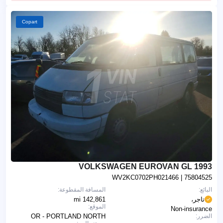
Copart
1993 VOLKSWAGEN EUROVAN GL
WV2KC0702PH021466
| 75804525
البائع:
المسافة المقطوعة:
تاجر،
142,861 mi
الموقع:
Non-insurance
الضرر:
OR - PORTLAND NORTH