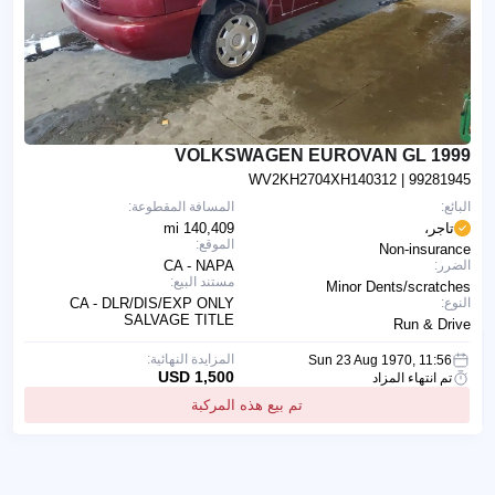
1999 VOLKSWAGEN EUROVAN GL
WV2KH2704XH140312
| 99281945
البائع:
المسافة المقطوعة:
تاجر،
140,409 mi
الموقع:
Non-insurance
الضرر:
CA - NAPA
مستند البيع:
Minor Dents/scratches
النوع:
CA - DLR/DIS/EXP ONLY
SALVAGE TITLE
Run & Drive
المزايدة النهائية:
Sun 23 Aug 1970, 11:56
1,500 USD
تم انتهاء المزاد
تم بيع هذه المركبة