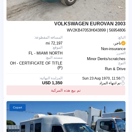
2003 VOLKSWAGEN EUROVAN
WV2KB47053H043899
| 56954806
البائع:
المسافة المقطوعة:
تاجر،
72,197 mi
الموقع:
Non-insurance
الضرر:
FL - MIAMI NORTH
مستند البيع:
Minor Dents/scratches
النوع:
OH - CERTIFICATE OF TITLE
(P)
Run & Drive
المزايدة النهائية:
Sun 23 Aug 1970, 11:56
1,350 USD
تم انتهاء المزاد
تم بيع هذه المركبة
Copart