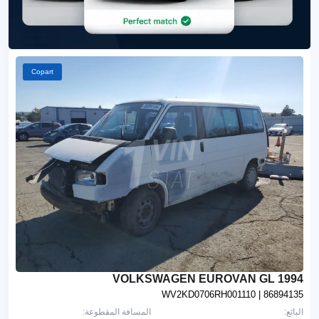
Copart
1994 VOLKSWAGEN EUROVAN GL
WV2KD0706RH001110
| 86894135
البائع:
المسافة المقطوعة: