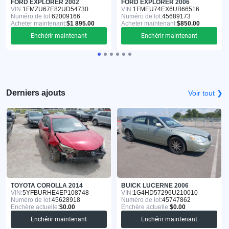
FORD EXPLORER 2002
FORD EXPLORER 2006
VIN:
1FMZU67E82UD54730
VIN:
1FMEU74EX6UB66516
Numéro de lot:
62009166
Numéro de lot:
45689173
Acheter maintenant:
$1 895.00
Acheter maintenant:
$850.00
Enchérir maintenant
Enchérir maintenant
Derniers ajouts
Voir tout ❯
TOYOTA COROLLA 2014
BUICK LUCERNE 2006
VIN:
5YFBURHE4EP108748
VIN:
1G4HD57296U210010
Numéro de lot:
45628918
Numéro de lot:
45747862
Enchère actuelle:
$0.00
Enchère actuelle:
$0.00
Enchérir maintenant
Enchérir maintenant