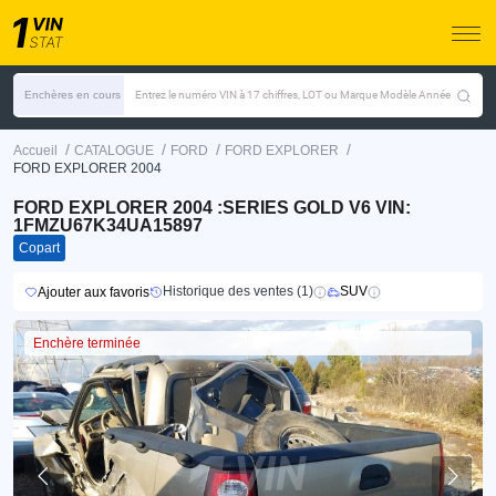
Enchères en cours
Entrez le numéro VIN à 17 chiffres, LOT ou Marque Modèle Année
/
/
/
/
Accueil
CATALOGUE
FORD
FORD EXPLORER
FORD EXPLORER 2004
FORD EXPLORER 2004 :SERIES GOLD V6 VIN:
1FMZU67K34UA15897
Copart
Historique des ventes (1)
SUV
Ajouter aux favoris
Enchère terminée