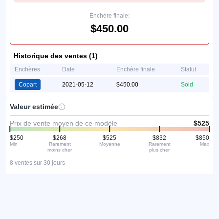
Enchère finale:
$450.00
Historique des ventes (1)
Enchères
Date
Enchère finale
Statut
Copart
2021-05-12
$450.00
Sold
Valeur estimée
Prix de vente moyen de ce modèle
$525
$250
$268
$525
$832
$850
Min
Rarement
Moyenne
Rarement
Max
moins cher
plus cher
8 ventes sur 30 jours