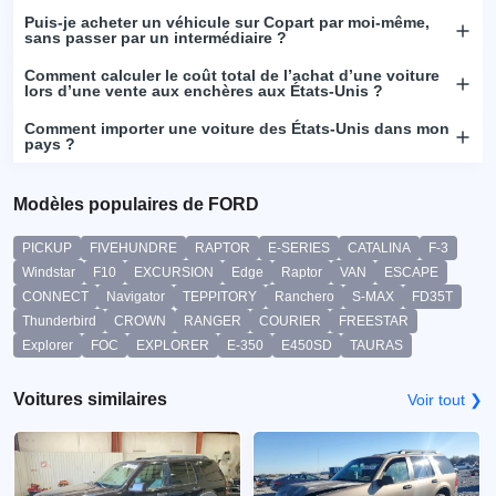
Puis-je acheter un véhicule sur Copart par moi-même,
sans passer par un intermédiaire ?
Comment calculer le coût total de l’achat d’une voiture
lors d’une vente aux enchères aux États-Unis ?
Comment importer une voiture des États-Unis dans mon
pays ?
Modèles populaires de FORD
PICKUP
FIVEHUNDRE
RAPTOR
E-SERIES
CATALINA
F-3
Windstar
F10
EXCURSION
Edge
Raptor
VAN
ESCAPE
CONNECT
Navigator
TEPPITORY
Ranchero
S-MAX
FD35T
Thunderbird
CROWN
RANGER
COURIER
FREESTAR
Explorer
FOC
EXPLORER
E-350
E450SD
TAURAS
Voitures similaires
Voir tout ❯