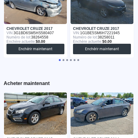
CHEVROLET CRUZE 2017
CHEVROLET CRUZE 2017
VIN:
3G1BD6SM5HS580407
VIN:
1G1BE5SM6H7221945
Numéro de lot:
38264558
Numéro de lot:
38258011
Enchère actuelle:
$0.00
Enchère actuelle:
$0.00
Enchérir maintenant
Enchérir maintenant
Acheter maintenant