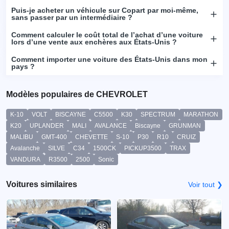
Puis-je acheter un véhicule sur Copart par moi-même,
sans passer par un intermédiaire ?
Comment calculer le coût total de l’achat d’une voiture
lors d’une vente aux enchères aux États-Unis ?
Comment importer une voiture des États-Unis dans mon
pays ?
Modèles populaires de CHEVROLET
K-10
VOLT
BISCAYNE
C5500
K30
SPECTRUM
MARATHON
K20
UPLANDER
MALI
AVALANCE
Biscayne
GRUNMAN
MALIBU
GMT-400
CHEVETTE
S-10
P30
R10
CRUIZ
Avalanche
SILVE
C34
1500CK
PICKUP3500
TRAX
VANDURA
R3500
2500
Sonic
Voitures similaires
Voir tout ❯