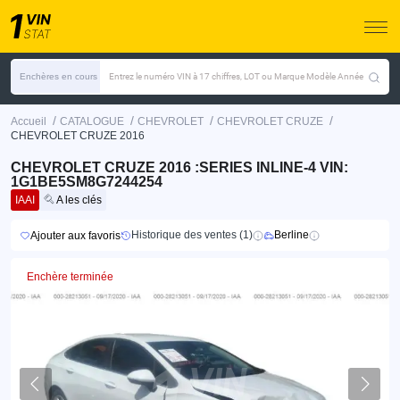
Enchères en cours
Entrez le numéro VIN à 17 chiffres, LOT ou Marque Modèle Année
/
/
/
/
Accueil
CATALOGUE
CHEVROLET
CHEVROLET CRUZE
CHEVROLET CRUZE 2016
CHEVROLET CRUZE 2016 :SERIES INLINE-4 VIN:
1G1BE5SM8G7244254
IAAI
A les clés
Historique des ventes (1)
Berline
Ajouter aux favoris
Enchère terminée