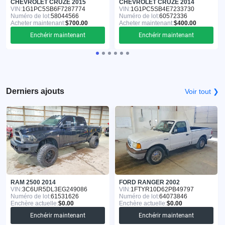
CHEVROLET CRUZE 2015
CHEVROLET CRUZE 2014
VIN:
1G1PC5SB6F7287774
VIN:
1G1PC5SB4E7233730
Numéro de lot:
58044566
Numéro de lot:
60572336
Acheter maintenant:
$700.00
Acheter maintenant:
$400.00
Enchérir maintenant
Enchérir maintenant
Derniers ajouts
Voir tout ❯
RAM 2500 2014
FORD RANGER 2002
VIN:
3C6UR5DL3EG249086
VIN:
1FTYR10D62PB49797
Numéro de lot:
61531626
Numéro de lot:
64073846
Enchère actuelle:
$0.00
Enchère actuelle:
$0.00
Enchérir maintenant
Enchérir maintenant