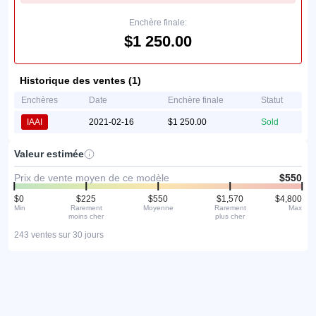
Enchère finale:
$1 250.00
Historique des ventes (1)
Enchères
Date
Enchère finale
Statut
IAAI
2021-02-16
$1 250.00
Sold
Valeur estimée
Prix de vente moyen de ce modèle
$550
$0
$225
$550
$1,570
$4,800
Min
Rarement
Moyenne
Rarement
Max
moins cher
plus cher
243 ventes sur 30 jours