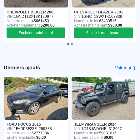
CHEVROLET BLAZER 2003
CHEVROLET BLAZER 2001
VIN:
1GNDT13X13K120977
VIN:
1GNCT18WX1K163836
Numéro de lot:
45661453
Numéro de lot:
63433516
Acheter maintenant:
$200.00
Acheter maintenant:
$900.00
Enchérir maintenant
Enchérir maintenant
Derniers ajouts
Voir tout ❯
FORD FOCUS 2015
JEEP WRANGLER 2014
VIN:
1FADP3F23FL299388
VIN:
1C4BJWDG4EL312067
Numéro de lot:
62777386
Numéro de lot:
59031016
Enchère actuelle:
$0.00
Enchère actuelle:
$0.00