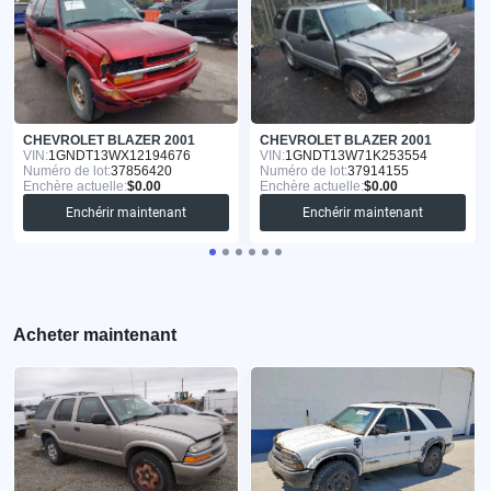
CHEVROLET BLAZER 2001
CHEVROLET BLAZER 2001
VIN:
1GNDT13WX12194676
VIN:
1GNDT13W71K253554
Numéro de lot:
37856420
Numéro de lot:
37914155
Enchère actuelle:
$0.00
Enchère actuelle:
$0.00
Enchérir maintenant
Enchérir maintenant
Acheter maintenant