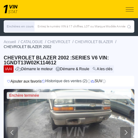
Enchères en cours
Entrez le numéro VIN à 17 chiffres, LOT ou Marque Modèle Année
/
/
/
/
Accueil
CATALOGUE
CHEVROLET
CHEVROLET BLAZER
CHEVROLET BLAZER 2002
CHEVROLET BLAZER 2002 :SERIES V6 VIN:
1GNDT13W02K114612
IAAI
Démarre le moteur
Démarre & Roule
A les clés
Historique des ventes (2)
SUV
Ajouter aux favoris
Enchère terminée