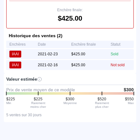
Enchère finale:
$425.00
Historique des ventes (2)
Enchères
Date
Enchère finale
Statut
IAAI
2021-02-23
$425.00
Sold
IAAI
2021-02-16
$425.00
Not sold
Valeur estimée
Prix de vente moyen de ce modèle
$300
$225
$225
$300
$520
$550
Min
Rarement
Moyenne
Rarement
Max
moins cher
plus cher
5 ventes sur 30 jours