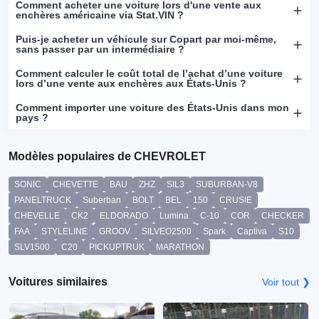
Comment acheter une voiture lors d'une vente aux
enchères américaine via Stat.VIN ?
Puis-je acheter un véhicule sur Copart par moi-même,
sans passer par un intermédiaire ?
Comment calculer le coût total de l’achat d’une voiture
lors d’une vente aux enchères aux États-Unis ?
Comment importer une voiture des États-Unis dans mon
pays ?
Modèles populaires de CHEVROLET
SONIC
CHEVETTE
BAU
ZHZ
SIL3
SUBURBAN-V8
PANELTRUCK
Suberban
BOLT
BEL
150
CRUSIE
CHEVELLE
CK2
ELDORADO
Lumina
C-10
COR
CHECKER
FAA
STYLELINE
GROOV
SILVEO2500
Spark
Captiva
S10
SLV1500
C20
PICKUPTRUK
MARATHON
Voitures similaires
Voir tout ❯