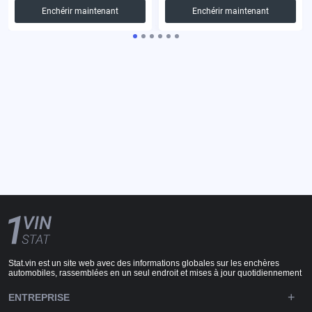
Enchérir maintenant
Enchérir maintenant
Stat.vin est un site web avec des informations globales sur les enchères
automobiles, rassemblées en un seul endroit et mises à jour quotidiennement
ENTREPRISE