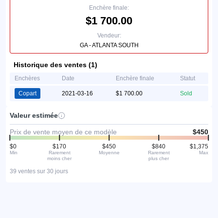
Enchère finale:
$1 700.00
Vendeur:
GA - ATLANTA SOUTH
Historique des ventes (1)
Enchères
Date
Enchère finale
Statut
Copart
2021-03-16
$1 700.00
Sold
Valeur estimée
Prix de vente moyen de ce modèle
$450
$0
$170
$450
$840
$1,375
Min
Rarement
Moyenne
Rarement
Max
moins cher
plus cher
39 ventes sur 30 jours