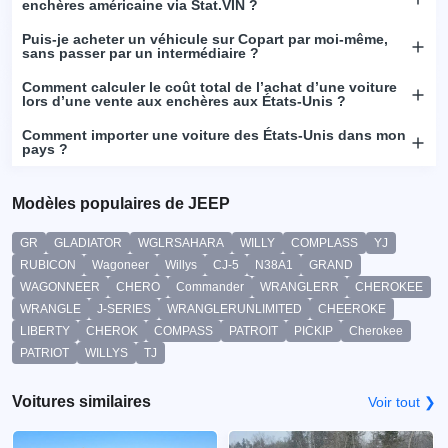
enchères américaine via Stat.VIN ?
Puis-je acheter un véhicule sur Copart par moi-même,
sans passer par un intermédiaire ?
Comment calculer le coût total de l’achat d’une voiture
lors d’une vente aux enchères aux États-Unis ?
Comment importer une voiture des États-Unis dans mon
pays ?
Modèles populaires de JEEP
GR
GLADIATOR
WGLRSAHARA
WILLY
COMPLASS
YJ
RUBICON
Wagoneer
Willys
CJ-5
N38A1
GRAND
WAGONNEER
CHERO
Commander
WRANGLERR
CHEROKEE
WRANGLE
J-SERIES
WRANGLERUNLIMITED
CHEEROKE
LIBERTY
CHEROK
COMPASS
PATROIT
PICKIP
Cherokee
PATRIOT
WILLYS
TJ
Voitures similaires
Voir tout ❯