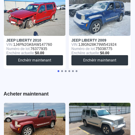
JEEP LIBERTY 2010
JEEP LIBERTY 2009
VIN:
1J4PN2GK6AW147760
VIN:
1J8GN28K79W541924
Numéro de lot:
76377935
Numéro de lot:
75038775
Enchère actuelle:
$0.00
Enchère actuelle:
$0.00
Enchérir maintenant
Enchérir maintenant
Acheter maintenant