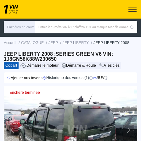
Enchères en cours
Entrez le numéro VIN à 17 chiffres, LOT ou Marque Modèle Année
/
/
/
/
Accueil
CATALOGUE
JEEP
JEEP LIBERTY
JEEP LIBERTY 2008
JEEP LIBERTY 2008 :SERIES GREEN V6 VIN:
1J8GN58K88W230650
Copart
Démarre le moteur
Démarre & Roule
A les clés
Historique des ventes (1)
SUV
Ajouter aux favoris
Enchère terminée