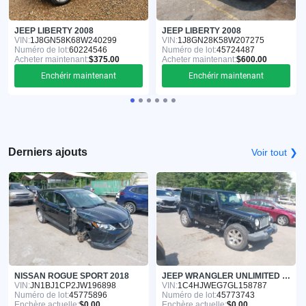
JEEP LIBERTY 2008
JEEP LIBERTY 2008
VIN:
1J8GN58K68W240299
VIN:
1J8GN28K58W207275
Numéro de lot:
60224546
Numéro de lot:
45724487
Acheter maintenant:
$375.00
Acheter maintenant:
$600.00
Enchérir maintenant
Enchérir maintenant
Derniers ajouts
Voir tout ❯
NISSAN ROGUE SPORT 2018
JEEP WRANGLER UNLIMITED 2016
VIN:
JN1BJ1CP2JW196898
VIN:
1C4HJWEG7GL158787
Numéro de lot:
45775896
Numéro de lot:
45773743
Enchère actuelle:
$0.00
Enchère actuelle:
$0.00