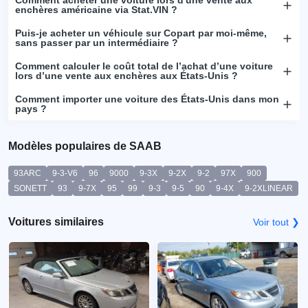
enchères américaine via Stat.VIN ?
Puis-je acheter un véhicule sur Copart par moi-même,
sans passer par un intermédiaire ?
Comment calculer le coût total de l’achat d’une voiture
lors d’une vente aux enchères aux États-Unis ?
Comment importer une voiture des États-Unis dans mon
pays ?
Modèles populaires de SAAB
93ARC
9-3-V6
96
9000
9-3X
9-2X
9-2
97X
900
SONETT
93
9-7X
95
99
9-3
9-5
90
9-4X
9-2XLINEAR
Voitures similaires
Voir tout ❯