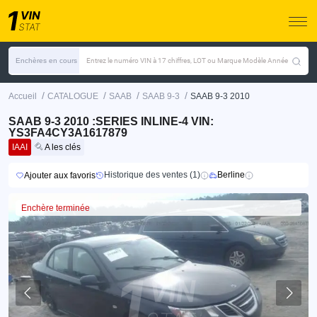
Enchères en cours
Entrez le numéro VIN à 17 chiffres, LOT ou Marque Modèle Année
/
/
/
/
Accueil
CATALOGUE
SAAB
SAAB 9-3
SAAB 9-3 2010
SAAB 9-3 2010 :SERIES INLINE-4 VIN:
YS3FA4CY3A1617879
IAAI
A les clés
Historique des ventes (1)
Berline
Ajouter aux favoris
Enchère terminée