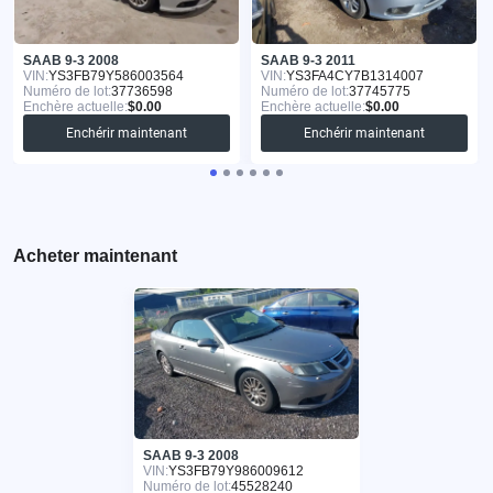
SAAB 9-3 2008
SAAB 9-3 2011
VIN:
YS3FB79Y586003564
VIN:
YS3FA4CY7B1314007
Numéro de lot:
37736598
Numéro de lot:
37745775
Enchère actuelle:
$0.00
Enchère actuelle:
$0.00
Enchérir maintenant
Enchérir maintenant
Acheter maintenant
SAAB 9-3 2008
VIN:
YS3FB79Y986009612
Numéro de lot:
45528240