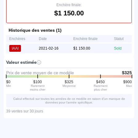
Enchère finale:
$1 150.00
Historique des ventes (1)
Enchères
Date
Enchère finale
Statut
IAAI
2021-02-16
$1 150.00
Sold
Valeur estimée
Prix de vente moyen de ce modèle
$325
$0
$100
$325
$450
$900
Min
Rarement
Moyenne
Rarement
Max
moins cher
plus cher
Calcul effectué sur toutes les années de ce modèle en raison d’un manque de
données pour l’année spécifique.
39 ventes sur 30 jours