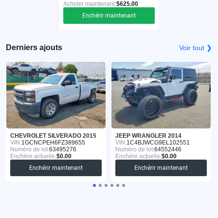
Acheter maintenant:
$625.00
Enchérir maintenant
Derniers ajouts
Voir tout ❯
CHEVROLET SILVERADO 2015
JEEP WRANGLER 2014
VIN:
1GCNCPEH6FZ389655
VIN:
1C4BJWCG9EL102551
Numéro de lot:
63495276
Numéro de lot:
64552446
Enchère actuelle:
$0.00
Enchère actuelle:
$0.00
Enchérir maintenant
Enchérir maintenant