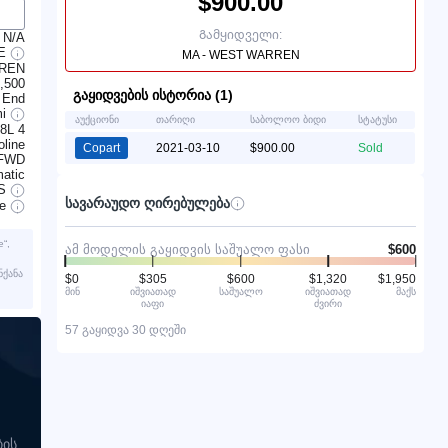
$900.00
Გამყიდველი:
N/A
GE
MA - WEST WARREN
RREN
,500
გაყიდვების ისტორია (1)
 End
mi
აუქციონი
თარიღი
საბოლოო ბიდი
სტატუსი
.8L 4
line
Copart
2021-03-10
$900.00
Sold
FWD
atic
S
სავარაუდო ღირებულება
ve
“,
ამ მოდელის გაყიდვის საშუალო ფასი
$600
ნქანა
$0
$305
$600
$1,320
$1,950
მინ
იშვიათად
საშუალო
იშვიათად
მაქს
იაფი
ძვირი
57 გაყიდვა 30 დღეში
ბის