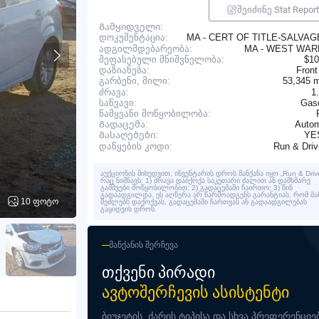
შეიძინე Stat Report
Გამყიდველი:
MA - CERT OF TITLE-SALVA
დოკუმენტაცია:
ადგილმდებარეობა:
MA - WEST WA
შეფასებული მნიშვნელობა:
$10
დაზიანება:
Front
53,345 
გარბენი, მილი:
ძრავა:
1
საწვავი:
Gaso
წამყვანი მოწყობილობა:
Გადაცემა:
Autom
YE
Გასაღებები:
Run & Dri
დაწყების კოდი:
აუქციონის მიხედვით, ინვენტარის დროს მანქანა იყო „Run & Drive
რაც ნიშნავს: 1) ძრავა დაიქოქა საკუთარი ძალით ან დამხმარე
გამშვები მოწყობილობით; 2) გადაცემაში ჩაირთო; 3) წინ
გადაადგილდა. ეს აღწერა არ წარმოადგენს გარანტიას, რომ მა
10 ფოტო
შეძლებს დაქოქვას, გადაცემაში ჩართვას ან გადაადგილებას
გაყიდვის დროს.
ᲛᲐᲜᲥᲐᲜᲘᲡ ᲨᲔᲠᲩᲔᲕᲐ
ᲗᲥᲕᲔᲜᲘ ᲞᲘᲠᲐᲓᲘ
ᲐᲕᲢᲝᲨᲔᲠᲩᲔᲕᲘᲡ ᲐᲡᲘᲡᲢᲔᲜᲢᲘ
ბიუჯეტის, ძარის ტიპისა და სხვა პრეფერენციე