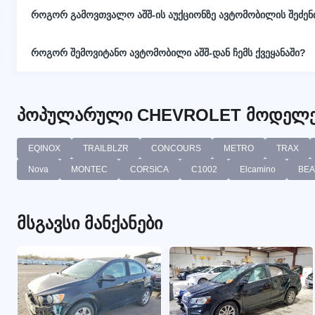
როგორ გამოვთვალო აშშ-ის აუქციონზე ავტომობილის შეძე
როგორ შემოვიტანო ავტომობილი აშშ-დან ჩემს ქვეყანაში?
პოპულარული CHEVROLET მოდელე
EQINOX
TRAILBLZR
CONCOURS
METRO
TRAX
Nova
MONTEC
CORSICA
C1002
Elcamino
BEA
მსგავსი მანქანები