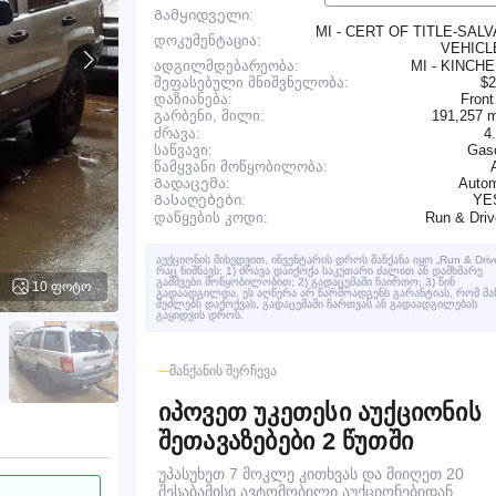
Გამყიდველი:
MI - CERT OF TITLE-SAL
დოკუმენტაცია:
VEHIC
ადგილმდებარეობა:
MI - KINCH
შეფასებული მნიშვნელობა:
$2
დაზიანება:
Front
191,257 
გარბენი, მილი:
ძრავა:
4
საწვავი:
Gaso
წამყვანი მოწყობილობა:
Გადაცემა:
Autom
YE
Გასაღებები:
Run & Dri
დაწყების კოდი:
აუქციონის მიხედვით, ინვენტარის დროს მანქანა იყო „Run & Drive
რაც ნიშნავს: 1) ძრავა დაიქოქა საკუთარი ძალით ან დამხმარე
გამშვები მოწყობილობით; 2) გადაცემაში ჩაირთო; 3) წინ
10 ფოტო
გადაადგილდა. ეს აღწერა არ წარმოადგენს გარანტიას, რომ მა
შეძლებს დაქოქვას, გადაცემაში ჩართვას ან გადაადგილებას
გაყიდვის დროს.
ᲛᲐᲜᲥᲐᲜᲘᲡ ᲨᲔᲠᲩᲔᲕᲐ
იპოვეთ უკეთესი აუქციონის
შეთავაზებები 2 წუთში
უპასუხეთ 7 მოკლე კითხვას და მიიღეთ 20
შესაბამისი ავტომობილი აუქციონებიდან