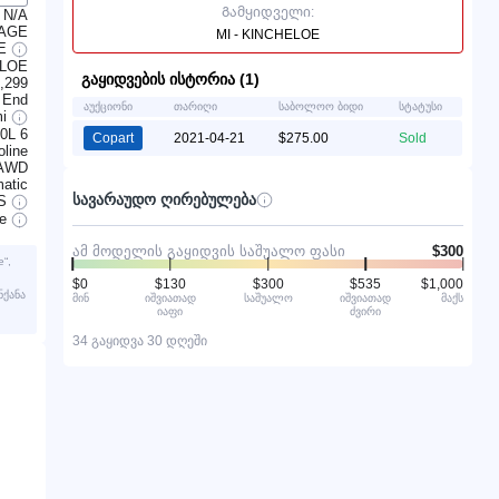
Გამყიდველი:
N/A
VAGE
MI - KINCHELOE
LE
ELOE
გაყიდვების ისტორია (1)
,299
 End
აუქციონი
თარიღი
საბოლოო ბიდი
სტატუსი
mi
.0L 6
Copart
2021-04-21
$275.00
Sold
line
AWD
atic
სავარაუდო ღირებულება
S
ve
ამ მოდელის გაყიდვის საშუალო ფასი
$300
“,
$0
$130
$300
$535
$1,000
ნქანა
მინ
იშვიათად
საშუალო
იშვიათად
მაქს
იაფი
ძვირი
34 გაყიდვა 30 დღეში