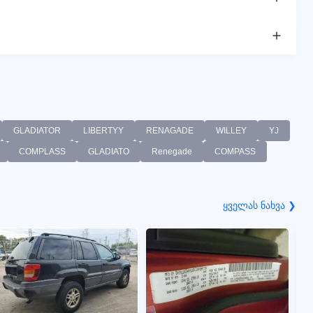
GLADIATOR
LIBERTYY
RENAGADE
WILLEY
YJ
COMPLASS
GLADIATO
Renegade
COMPASS
ყველას ნახვა ❯