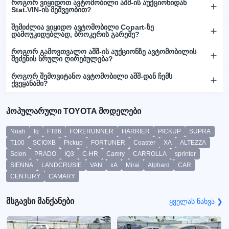
როგორ ვიყიდოთ ავტომობილი აშშ-ის აუქციონიდან
Stat.VIN-ის მეშვეობით?
შემიძლია ვიყიდო ავტომობილი Copart-ზე
დამოუკიდებლად, ბროკერის გარეშე?
როგორ გამოვთვალო აშშ-ის აუქციონზე ავტომობილის
შეძენის სრული ღირებულება?
როგორ შემოვიტანო ავტომობილი აშშ-დან ჩემს
ქვეყანაში?
პოპულარული TOYOTA მოდელები
Noah
Iq
FT86
FORERUNNER
HARRIER
PICKUP
SUPRA
T100
SCIOXB
Pickup
FORTUNER
Coaster
XA
ALTEZZA
Scion
PRADO
IQ3
C-HR
Camry
CARROLLA
sprinter
SIENNA
LANDCRUSIE
VAN
xA
Mirai
Alphard
CAR
CENTURY
CAMARY
მსგავსი მანქანები
ყველას ნახვა ❯