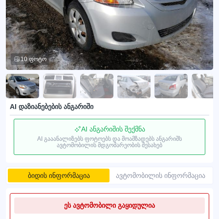
10 ფოტო
AI დაზიანებების ანგარიში
AI ანგარიშის შექმნა
AI გააანალიზებს ფოტოებს და მოამზადებს ანგარიშს
ავტომობილის მდგომარეობის შესახებ
ბიდის ინფორმაცია
ავტომობილის ინფორმაცია
ეს ავტომობილი გაყიდულია