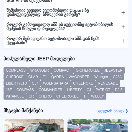
Stat.VIN-ის მეშვეობით?
შემიძლია ვიყიდო ავტომობილი Copart-ზე
დამოუკიდებლად, ბროკერის გარეშე?
როგორ გამოვთვალო აშშ-ის აუქციონზე ავტომობილის
შეძენის სრული ღირებულება?
როგორ შემოვიტანო ავტომობილი აშშ-დან ჩემს
ქვეყანაში?
პოპულარული JEEP მოდელები
COMPLASS
WRANGER
COMPACT
G-CHEROKEE
JEEPSTER
CHEROKE
GLAD
TJ
QADRA
WAGONEER
Wranger
CJ2A
LIBERTYLTD
CJ7
WGLRSAHARA
CHEEROKE
RENEGADE
J6F
COMPASS
COMMANDER
LIBERTY
CJ
PATRIOT
DJ-5
WRANGLE
GR
CHERO
CHEEROKEE
Tj
WILLEY
მსგავსი მანქანები
ყველას ნახვა ❯