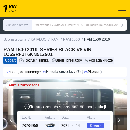
Aktualne oferty
Wprowadź 17-cyfrowy numer VIN, LOT lub markę, rok modelowy
/
/
/
/
Strona główna
KATALOG
RAM
RAM 1500
RAM 1500 2019
RAM 1500 2019 :SERIES BLACK V8 VIN:
1C6SRFJT6KN512501
Copart
Rozruch silnika
Biegi i przejazdy
Posiada klucze
Historia sprzedaży (7)
Pickup
Dodaj do ulubionych
Aukcja zakończona
To auto zostało sprzedane na innej aukcji
Lot №
Aukcja
Data
Akcja
28284950
2021-05-14
Otwórz