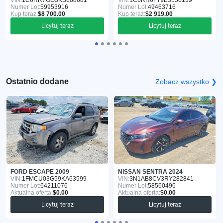
VIN:
1C6RR7GG3KS688681
VIN:
1C6RR6FT9LS150139
Numer Lot:
59953916
Numer Lot:
49463716
Kup teraz:
$8 700.00
Kup teraz:
$2 919.00
Licytuj teraz
Licytuj teraz
Ostatnio dodane
Zobacz wszystko ❯
FORD ESCAPE 2009
NISSAN SENTRA 2024
VIN:
1FMCU03G59KA63599
VIN:
3N1AB8CV3RY282841
Numer Lot:
64211076
Numer Lot:
58560496
Aktualna oferta:
$0.00
Aktualna oferta:
$0.00
Licytuj teraz
Licytuj teraz