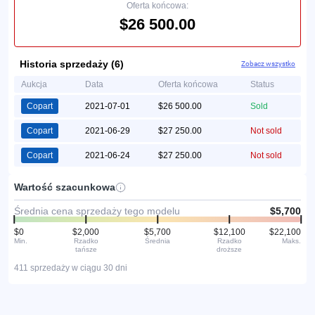
Oferta końcowa:
$26 500.00
Historia sprzedaży (6)
Zobacz wszystko
Aukcja
Data
Oferta końcowa
Status
Copart
2021-07-01
$26 500.00
Sold
Copart
2021-06-29
$27 250.00
Not sold
Copart
2021-06-24
$27 250.00
Not sold
Wartość szacunkowa
Średnia cena sprzedaży tego modelu
$5,700
$0
$2,000
$5,700
$12,100
$22,100
Min.
Rzadko
Średnia
Rzadko
Maks.
tańsze
droższe
411 sprzedaży w ciągu 30 dni