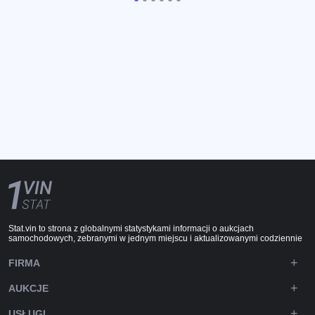
Stat.vin to strona z globalnymi statystykami informacji o aukcjach
samochodowych, zebranymi w jednym miejscu i aktualizowanymi codziennie
FIRMA
AUKCJE
USŁUGI