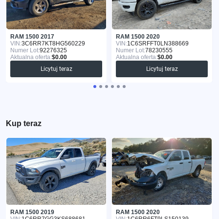
RAM 1500 2017
RAM 1500 2020
VIN:
3C6RR7KT8HG560229
VIN:
1C6SRFFT0LN388669
Numer Lot:
92276325
Numer Lot:
78230555
Aktualna oferta:
$0.00
Aktualna oferta:
$0.00
Licytuj teraz
Licytuj teraz
Kup teraz
RAM 1500 2019
RAM 1500 2020