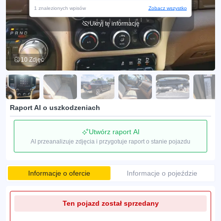
1 znalezionych wpisów
Zobacz wszystko
Ukryj tę informację
10 Zdjęć
Raport AI o uszkodzeniach
Utwórz raport AI
AI przeanalizuje zdjęcia i przygotuje raport o stanie pojazdu
Informacje o ofercie
Informacje o pojeździe
Ten pojazd został sprzedany