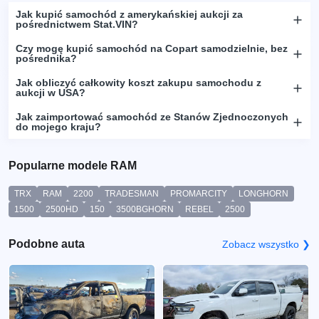
Jak kupić samochód z amerykańskiej aukcji za
pośrednictwem Stat.VIN?
Czy mogę kupić samochód na Copart samodzielnie, bez
pośrednika?
Jak obliczyć całkowity koszt zakupu samochodu z
aukcji w USA?
Jak zaimportować samochód ze Stanów Zjednoczonych
do mojego kraju?
Popularne modele RAM
TRX
RAM
2200
TRADESMAN
PROMARCITY
LONGHORN
1500
2500HD
150
3500BGHORN
REBEL
2500
Podobne auta
Zobacz wszystko ❯