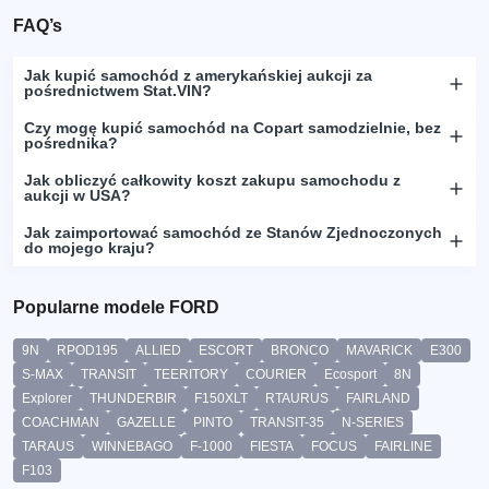
FAQ’s
Jak kupić samochód z amerykańskiej aukcji za
pośrednictwem Stat.VIN?
Czy mogę kupić samochód na Copart samodzielnie, bez
pośrednika?
Jak obliczyć całkowity koszt zakupu samochodu z
aukcji w USA?
Jak zaimportować samochód ze Stanów Zjednoczonych
do mojego kraju?
Popularne modele FORD
9N
RPOD195
ALLIED
ESCORT
BRONCO
MAVARICK
E300
S-MAX
TRANSIT
TEERITORY
COURIER
Ecosport
8N
Explorer
THUNDERBIR
F150XLT
RTAURUS
FAIRLAND
COACHMAN
GAZELLE
PINTO
TRANSIT-35
N-SERIES
TARAUS
WINNEBAGO
F-1000
FIESTA
FOCUS
FAIRLINE
F103