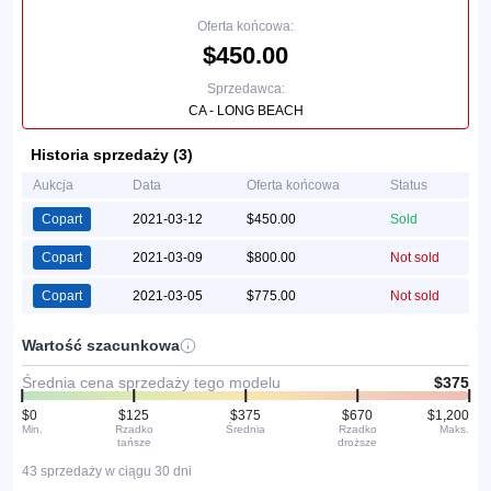
Oferta końcowa:
$450.00
Sprzedawca:
CA - LONG BEACH
Historia sprzedaży (3)
Aukcja
Data
Oferta końcowa
Status
Copart
2021-03-12
$450.00
Sold
Copart
2021-03-09
$800.00
Not sold
Copart
2021-03-05
$775.00
Not sold
Wartość szacunkowa
Średnia cena sprzedaży tego modelu
$375
$0
$125
$375
$670
$1,200
Min.
Rzadko
Średnia
Rzadko
Maks.
tańsze
droższe
43 sprzedaży w ciągu 30 dni