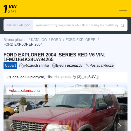
Aktualne oferty
Wprowadź 17-cyfrowy numer VIN, LOT lub markę, rok modelowy
/
/
/
/
Strona główna
KATALOG
FORD
FORD EXPLORER
FORD EXPLORER 2004
FORD EXPLORER 2004 :SERIES RED V6 VIN:
1FMZU64K34UA94265
Copart
Rozruch silnika
Biegi i przejazdy
Posiada klucze
Historia sprzedaży (3)
SUV
Dodaj do ulubionych
Aukcja zakończona