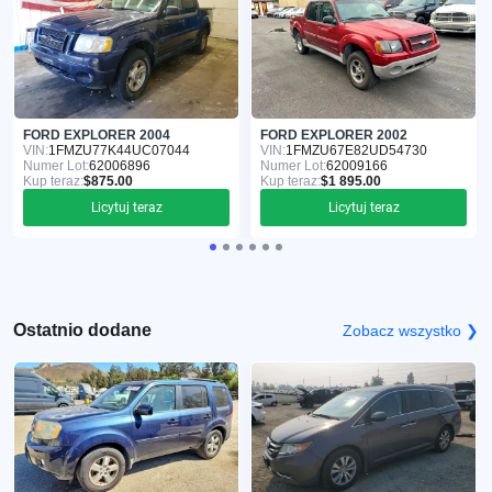
FORD EXPLORER 2004
FORD EXPLORER 2002
VIN:
1FMZU77K44UC07044
VIN:
1FMZU67E82UD54730
Numer Lot:
62006896
Numer Lot:
62009166
Kup teraz:
$875.00
Kup teraz:
$1 895.00
Licytuj teraz
Licytuj teraz
Ostatnio dodane
Zobacz wszystko ❯