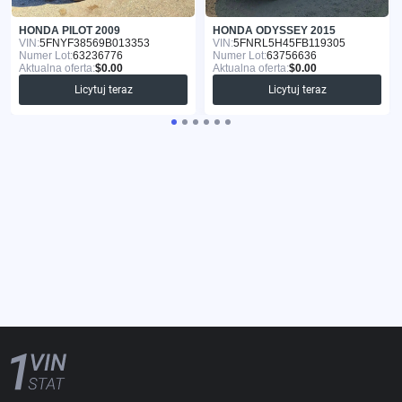
HONDA PILOT 2009
HONDA ODYSSEY 2015
VIN:
5FNYF38569B013353
VIN:
5FNRL5H45FB119305
Numer Lot:
63236776
Numer Lot:
63756636
Aktualna oferta:
$0.00
Aktualna oferta:
$0.00
Licytuj teraz
Licytuj teraz