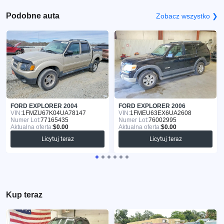
Podobne auta
Zobacz wszystko ❯
FORD EXPLORER 2004
FORD EXPLORER 2006
VIN:
1FMZU67K04UA78147
VIN:
1FMEU63EX6UA2608
Numer Lot:
77165435
Numer Lot:
76002995
Aktualna oferta:
$0.00
Aktualna oferta:
$0.00
Licytuj teraz
Licytuj teraz
Kup teraz