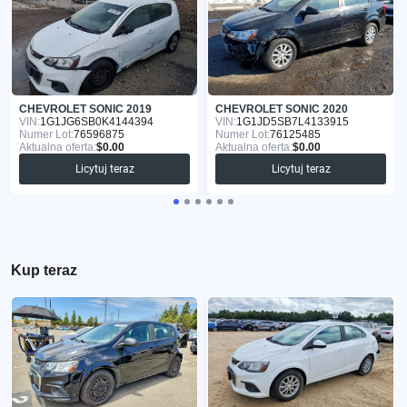
CHEVROLET SONIC 2019
CHEVROLET SONIC 2020
VIN:
1G1JG6SB0K4144394
VIN:
1G1JD5SB7L4133915
Numer Lot:
76596875
Numer Lot:
76125485
Aktualna oferta:
$0.00
Aktualna oferta:
$0.00
Licytuj teraz
Licytuj teraz
Kup teraz