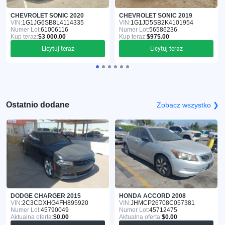
CHEVROLET SONIC 2020
CHEVROLET SONIC 2019
VIN:
1G1JG6SB8L4114335
VIN:
1G1JD5SB2K4101954
Numer Lot:
61006116
Numer Lot:
56586236
Kup teraz:
$3 000.00
Kup teraz:
$975.00
Licytuj teraz
Licytuj teraz
Ostatnio dodane
Zobacz wszystko ❯
DODGE CHARGER 2015
HONDA ACCORD 2008
VIN:
2C3CDXHG4FH895920
VIN:
JHMCP26708C057381
Numer Lot:
45790049
Numer Lot:
45712475
Aktualna oferta:
$0.00
Aktualna oferta:
$0.00