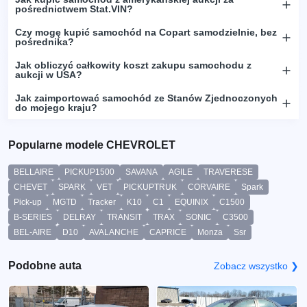
pośrednictwem Stat.VIN?
Czy mogę kupić samochód na Copart samodzielnie, bez
pośrednika?
Jak obliczyć całkowity koszt zakupu samochodu z
aukcji w USA?
Jak zaimportować samochód ze Stanów Zjednoczonych
do mojego kraju?
Popularne modele CHEVROLET
BELLAIRE
PICKUP1500
SAVANA
AGILE
TRAVERESE
CHEVET
SPARK
VET
PICKUPTRUK
CORVAIRE
Spark
Pick-up
MGTD
Tracker
K10
C1
EQUINIX
C1500
B-SERIES
DELRAY
TRANSIT
TRAX
SONIC
C3500
BEL-AIRE
D10
AVALANCHE
CAPRICE
Monza
Ssr
Podobne auta
Zobacz wszystko ❯