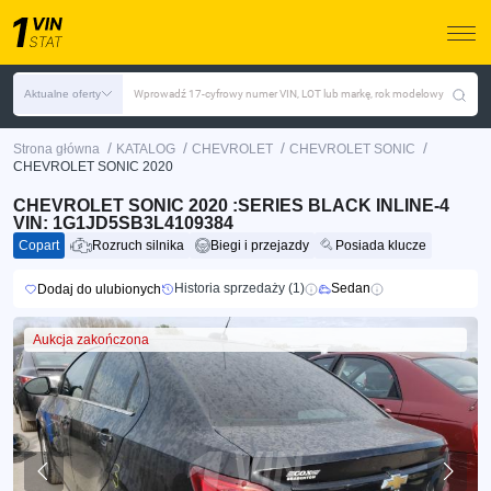
Aktualne oferty
Wprowadź 17-cyfrowy numer VIN, LOT lub markę, rok modelowy
/
/
/
/
Strona główna
KATALOG
CHEVROLET
CHEVROLET SONIC
CHEVROLET SONIC 2020
CHEVROLET SONIC 2020 :SERIES BLACK INLINE-4
VIN: 1G1JD5SB3L4109384
Copart
Rozruch silnika
Biegi i przejazdy
Posiada klucze
Historia sprzedaży (1)
Sedan
Dodaj do ulubionych
Aukcja zakończona