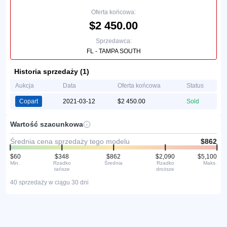
Oferta końcowa:
$2 450.00
Sprzedawca:
FL - TAMPA SOUTH
Historia sprzedaży (1)
Aukcja
Data
Oferta końcowa
Status
Copart
2021-03-12
$2 450.00
Sold
Wartość szacunkowa
Średnia cena sprzedaży tego modelu
$862
$60
$348
$862
$2,090
$5,100
Min.
Rzadko
Średnia
Rzadko
Maks.
tańsze
droższe
40 sprzedaży w ciągu 30 dni