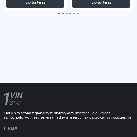
Licytuj teraz
Licytuj teraz
Stat.vin to strona z globalnymi statystykami informacji o aukcjach
samochodowych, zebranymi w jednym miejscu i aktualizowanymi codziennie
FIRMA