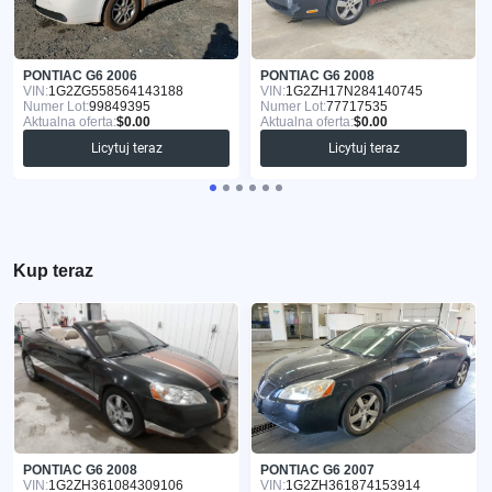
PONTIAC G6 2006
PONTIAC G6 2008
VIN:
1G2ZG558564143188
VIN:
1G2ZH17N284140745
Numer Lot:
99849395
Numer Lot:
77717535
Aktualna oferta:
$0.00
Aktualna oferta:
$0.00
Licytuj teraz
Licytuj teraz
Kup teraz
PONTIAC G6 2008
PONTIAC G6 2007
VIN:
1G2ZH361084309106
VIN:
1G2ZH361874153914