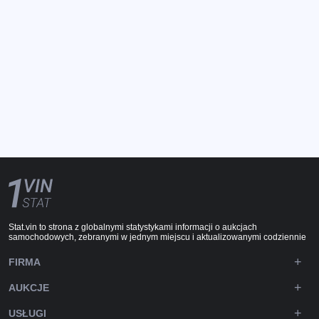
Stat.vin to strona z globalnymi statystykami informacji o aukcjach
samochodowych, zebranymi w jednym miejscu i aktualizowanymi codziennie
FIRMA
AUKCJE
USŁUGI