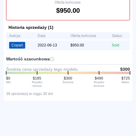
Oferta końcowa:
$950.00
Historia sprzedaży (1)
Aukcja
Data
Oferta końcowa
Status
Copart
2022-06-13
$950.00
Sold
Wartość szacunkowa
Średnia cena sprzedaży tego modelu
$300
$0
$185
$300
$490
$725
Min.
Rzadko
Średnia
Rzadko
Maks.
tańsze
droższe
38 sprzedaży w ciągu 30 dni