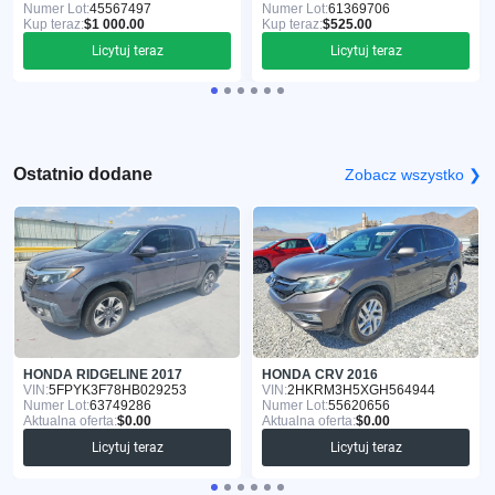
Numer Lot:
45567497
Numer Lot:
61369706
Kup teraz:
$1 000.00
Kup teraz:
$525.00
Licytuj teraz
Licytuj teraz
Ostatnio dodane
Zobacz wszystko ❯
HONDA RIDGELINE 2017
HONDA CRV 2016
VIN:
5FPYK3F78HB029253
VIN:
2HKRM3H5XGH564944
Numer Lot:
63749286
Numer Lot:
55620656
Aktualna oferta:
$0.00
Aktualna oferta:
$0.00
Licytuj teraz
Licytuj teraz