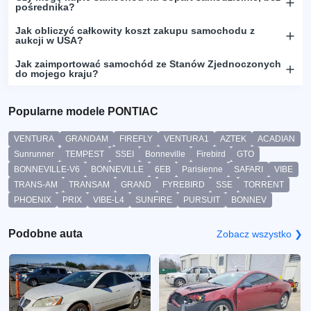
pośrednika?
Jak obliczyć całkowity koszt zakupu samochodu z
aukcji w USA?
Jak zaimportować samochód ze Stanów Zjednoczonych
do mojego kraju?
Popularne modele PONTIAC
VENTURA
GRANDAM
FIREFLY
VENTURA1
AZTEK
ACADIAN
Sunrunner
TEMPEST
SSEI
Bonneville
Firebird
GTO
BONNEVILLE-V6
BONNEVILLE
6EB
Parisienne
SAFARI
VIBE
TRANS-AM
TRANSAM
GRAND
FYREBIRD
SSE
TORRENT
PHOENIX
PRIX
VIBE-L4
SUNFIRE
PURSUIT
BONNEV
Podobne auta
Zobacz wszystko ❯