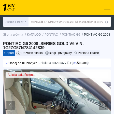
Aktualne oferty
Wprowadź 17-cyfrowy numer VIN, LOT lub markę, rok modelowy
/
/
/
/
Strona główna
KATALOG
PONTIAC
PONTIAC G6
PONTIAC G6 2008
PONTIAC G6 2008 :SERIES GOLD V6 VIN:
1G2ZG57N784142839
Copart
Rozruch silnika
Biegi i przejazdy
Posiada klucze
Historia sprzedaży (1)
Sedan
Dodaj do ulubionych
Aukcja zakończona