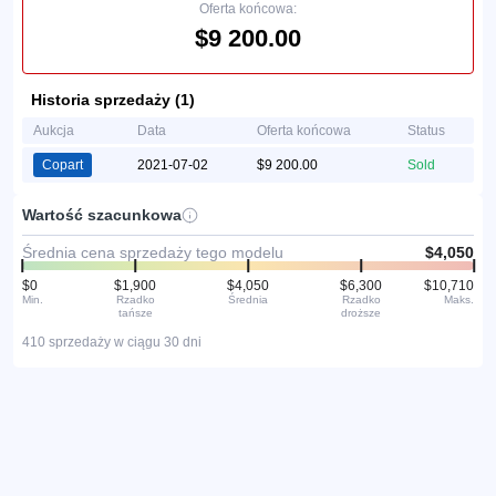
Oferta końcowa:
$9 200.00
Historia sprzedaży (1)
Aukcja
Data
Oferta końcowa
Status
Copart
2021-07-02
$9 200.00
Sold
Wartość szacunkowa
Średnia cena sprzedaży tego modelu
$4,050
$0
$1,900
$4,050
$6,300
$10,710
Min.
Rzadko
Średnia
Rzadko
Maks.
tańsze
droższe
410 sprzedaży w ciągu 30 dni