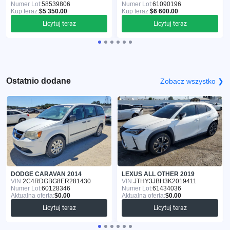
Numer Lot:
58539806
Numer Lot:
61090196
Kup teraz:
$5 350.00
Kup teraz:
$6 600.00
Licytuj teraz
Licytuj teraz
Ostatnio dodane
Zobacz wszystko ❯
DODGE CARAVAN 2014
LEXUS ALL OTHER 2019
VIN:
2C4RDGBG8ER281430
VIN:
JTHY3JBH3K2019411
Numer Lot:
60128346
Numer Lot:
61434036
Aktualna oferta:
$0.00
Aktualna oferta:
$0.00
Licytuj teraz
Licytuj teraz