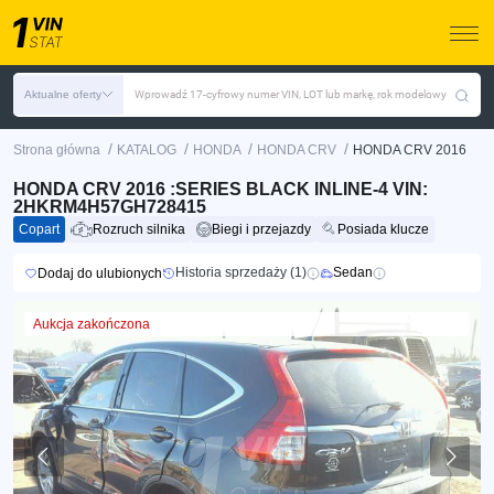
Aktualne oferty
Wprowadź 17-cyfrowy numer VIN, LOT lub markę, rok modelowy
/
/
/
/
Strona główna
KATALOG
HONDA
HONDA CRV
HONDA CRV 2016
HONDA CRV 2016 :SERIES BLACK INLINE-4 VIN:
2HKRM4H57GH728415
Copart
Rozruch silnika
Biegi i przejazdy
Posiada klucze
Historia sprzedaży (1)
Sedan
Dodaj do ulubionych
Aukcja zakończona