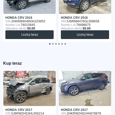
HONDA CRV 2016
HONDA CRV 2016
VIN:
2HKRM4H46GH103852
VIN:
5J6RM4H76GL008658
Numer Lot:
76015845
Numer Lot:
78498675
Aktualna oferta:
$0.00
Aktualna oferta:
$0.00
Licytuj teraz
Licytuj teraz
Kup teraz
HONDA CRV 2017
HONDA CRV 2017
VIN:
5J6RW2H53HL056214
VIN:
2HKRW2H81HH678878