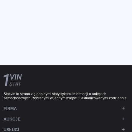
Stat.vin to strona z globalnymi statystykami informacji o aukcjach
samochodowych, zebranymi w jednym miejscu i aktualizowanymi codziennie
FIRMA
AUKCJE
USŁUGI