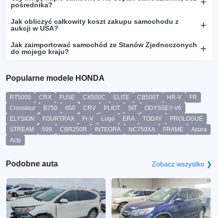
pośrednika?
Jak obliczyć całkowity koszt zakupu samochodu z
aukcji w USA?
Jak zaimportować samochód ze Stanów Zjednoczonych
do mojego kraju?
Popularne modele HONDA
RT5000
CRX
FUSE
CX500C
ELITE
CB500T
HR-V
FR
Crosstour
B750
650
CRV
PLIOT
SIT
ODYSSEY-V6
ELYSION
FOURTRAX
Fr-V
Logo
ERA
TODAY
PROLOGUE
STREAM
599
CBR250R
INTEGRA
NC750XA
FRAME
Acura
Acty
Podobne auta
Zobacz wszystko ❯