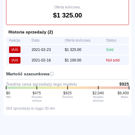
Oferta końcowa:
$1 325.00
Historia sprzedaży (2)
Aukcja
Data
Oferta końcowa
Status
IAAI
2021-02-23
$1 325.00
Sold
IAAI
2021-02-16
$1 100.00
Not sold
Wartość szacunkowa
Średnia cena sprzedaży tego modelu
$925
$0
$475
$925
$2,040
$6,400
Min.
Rzadko
Średnia
Rzadko
Maks.
tańsze
droższe
563 sprzedaży w ciągu 30 dni