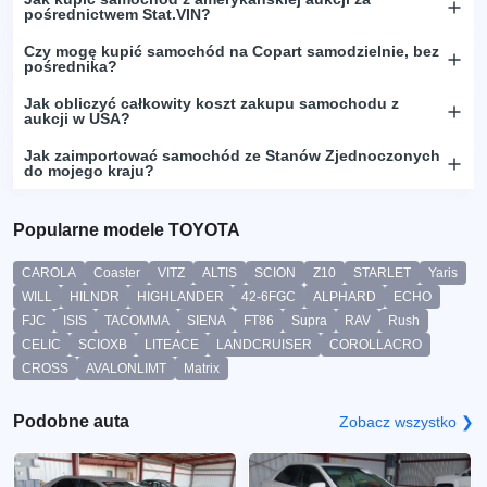
pośrednictwem Stat.VIN?
Czy mogę kupić samochód na Copart samodzielnie, bez
pośrednika?
Jak obliczyć całkowity koszt zakupu samochodu z
aukcji w USA?
Jak zaimportować samochód ze Stanów Zjednoczonych
do mojego kraju?
Popularne modele TOYOTA
CAROLA
Coaster
VITZ
ALTIS
SCION
Z10
STARLET
Yaris
WILL
HILNDR
HIGHLANDER
42-6FGC
ALPHARD
ECHO
FJC
ISIS
TACOMMA
SIENA
FT86
Supra
RAV
Rush
CELIC
SCIOXB
LITEACE
LANDCRUISER
COROLLACRO
CROSS
AVALONLIMT
Matrix
Podobne auta
Zobacz wszystko ❯