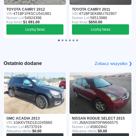
TOYOTA CAMRY 2012
TOYOTA CAMRY 2011
VIN:
4T1BF1FK5CU541981
VIN:
4T1BF3EK8BU762907
Numer Lot:
54924396
Numer Lot:
58513986
Kup teraz:
$1 891.00
Kup teraz:
$650.00
Licytuj teraz
Licytuj teraz
Ostatnio dodane
Zobacz wszystko ❯
GMC ACADIA 2013
NISSAN ROGUE SELECT 2015
VIN:
1GKKVTKD1DJ245860
VIN:
JN8AS5MT0FW666575
Numer Lot:
45737019
Numer Lot:
45802842
Aktualna oferta:
$0.00
Aktualna oferta:
$0.00