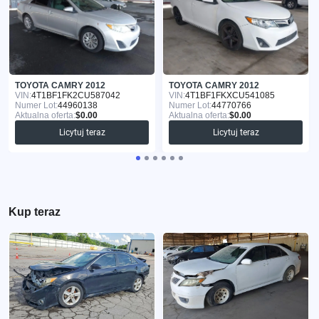
TOYOTA CAMRY 2012
TOYOTA CAMRY 2012
VIN:
4T1BF1FK2CU587042
VIN:
4T1BF1FKXCU541085
Numer Lot:
44960138
Numer Lot:
44770766
Aktualna oferta:
$0.00
Aktualna oferta:
$0.00
Licytuj teraz
Licytuj teraz
Kup teraz