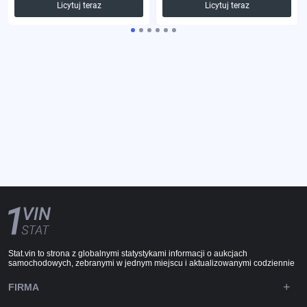
Licytuj teraz
Licytuj teraz
Stat.vin to strona z globalnymi statystykami informacji o aukcjach
samochodowych, zebranymi w jednym miejscu i aktualizowanymi codziennie
FIRMA