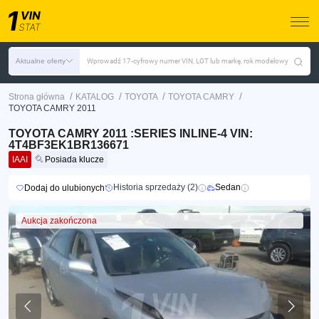
Aktualne oferty
Wprowadź 17-cyfrowy numer VIN, LOT lub markę, rok modelowy
/
/
/
/
Strona główna
KATALOG
TOYOTA
TOYOTA CAMRY
TOYOTA CAMRY 2011
TOYOTA CAMRY 2011 :SERIES INLINE-4 VIN:
4T4BF3EK1BR136671
IAAI
Posiada klucze
Historia sprzedaży (2)
Sedan
Dodaj do ulubionych
Aukcja zakończona