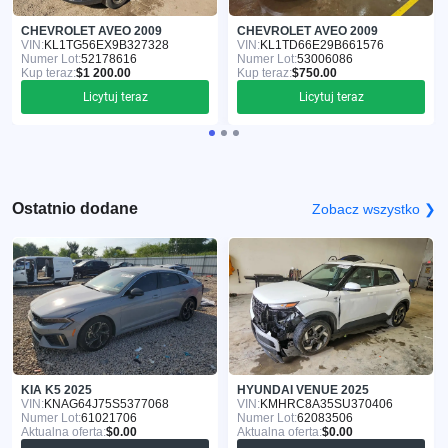
CHEVROLET AVEO 2009
CHEVROLET AVEO 2009
VIN:
KL1TG56EX9B327328
VIN:
KL1TD66E29B661576
Numer Lot:
52178616
Numer Lot:
53006086
Kup teraz:
$1 200.00
Kup teraz:
$750.00
Licytuj teraz
Licytuj teraz
Ostatnio dodane
Zobacz wszystko ❯
KIA K5 2025
HYUNDAI VENUE 2025
VIN:
KNAG64J75S5377068
VIN:
KMHRC8A35SU370406
Numer Lot:
61021706
Numer Lot:
62083506
Aktualna oferta:
$0.00
Aktualna oferta:
$0.00