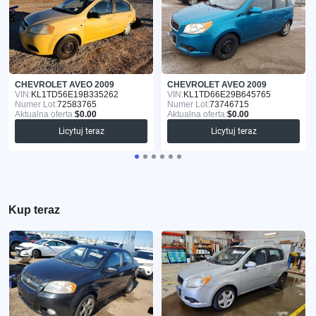
CHEVROLET AVEO 2009
CHEVROLET AVEO 2009
VIN:
KL1TD56E19B335262
VIN:
KL1TD66E29B645765
Numer Lot:
72583765
Numer Lot:
73746715
Aktualna oferta:
$0.00
Aktualna oferta:
$0.00
Licytuj teraz
Licytuj teraz
Kup teraz