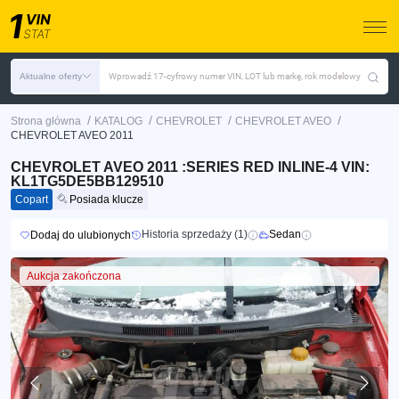
Aktualne oferty
Wprowadź 17-cyfrowy numer VIN, LOT lub markę, rok modelowy
/
/
/
/
Strona główna
KATALOG
CHEVROLET
CHEVROLET AVEO
CHEVROLET AVEO 2011
CHEVROLET AVEO 2011 :SERIES RED INLINE-4 VIN:
KL1TG5DE5BB129510
Copart
Posiada klucze
Historia sprzedaży (1)
Sedan
Dodaj do ulubionych
Aukcja zakończona