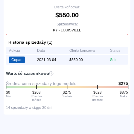
Oferta końcowa:
$550.00
Sprzedawca:
KY - LOUISVILLE
Historia sprzedaży (1)
Aukcja
Data
Oferta końcowa
Status
Copart
2021-03-04
$550.00
Sold
Wartość szacunkowa
Średnia cena sprzedaży tego modelu
$275
$0
$208
$275
$628
$875
Min.
Rzadko
Średnia
Rzadko
Maks.
tańsze
droższe
14 sprzedaży w ciągu 30 dni