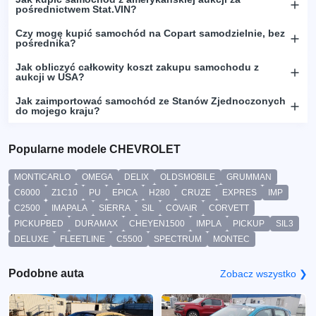
pośrednictwem Stat.VIN?
Czy mogę kupić samochód na Copart samodzielnie, bez
pośrednika?
Jak obliczyć całkowity koszt zakupu samochodu z
aukcji w USA?
Jak zaimportować samochód ze Stanów Zjednoczonych
do mojego kraju?
Popularne modele CHEVROLET
MONTICARLO
OMEGA
DELIX
OLDSMOBILE
GRUMMAN
C6000
Z1C10
PU
EPICA
H280
CRUZE
EXPRES
IMP
C2500
IMAPALA
SIERRA
SIL
COVAIR
CORVETT
PICKUPBED
DURAMAX
CHEYEN1500
IMPLA
PICKUP
SIL3
DELUXE
FLEETLINE
C5500
SPECTRUM
MONTEC
Podobne auta
Zobacz wszystko ❯