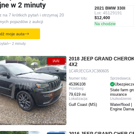
jne w 2 minuty
IAAI
POLECANY
2021 BMW 330I
Lot: 45129191
na 7 krótkich pytań i otrzymaj 20
$12,400
ych pojazdów z aukcji
Na chodzie
dź moje auta
pytań
~ 2 minuty
2018 JEEP GRAND CHEROK
IAAI
4X2
1C4RJECGXJC380605
Numer lotu:
Sprzedawca:
45396108
Ubezpiecz
Przebieg:
State farm gr
79,619 mi
insurance
Lokalizacja:
Uszkodzenie:
Gulf Coast (MS)
Water/flood |
Engine Dama
2016 JEEP GRAND CHER 