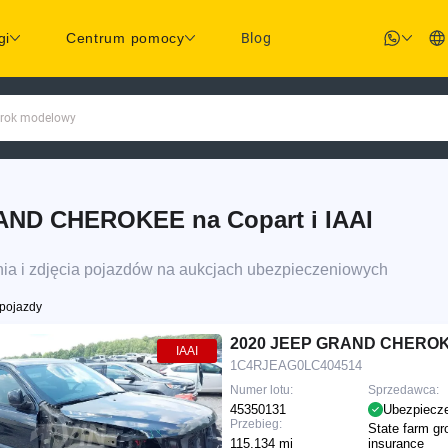
gi
Centrum pomocy
Blog
 rok modelowy
AND CHEROKEE na Copart i IAAI
 i zdjęcia pojazdów na aukcjach ubezpieczeniowych
pojazdy
2020 JEEP GRAND CHEROK
IAAI
1C4RJEAG0LC404514
Numer lotu:
Sprzedawca:
45350131
Ubezpiecz
Przebieg:
State farm gr
115,134 mi
insurance