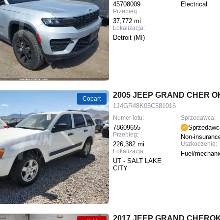
45708009
Electrical
Przebieg:
37,772 mi
Lokalizacja:
Detroit (MI)
2005 JEEP GRAND CHER O
Copart
1J4GR48K05C581016
Numer lotu:
Sprzedawca:
78609655
Sprzedawc
Przebieg:
Non-insuranc
226,382 mi
Uszkodzenie:
Lokalizacja:
Fuel/mechani
UT - SALT LAKE
CITY
2017 JEEP GRAND CHERO