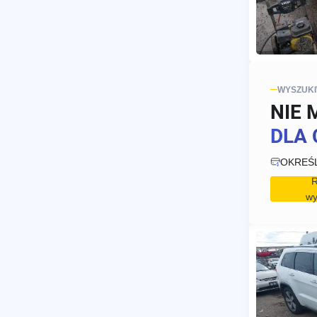
WYSZUK
NIE 
DLA 
OKREŚ
R
wy