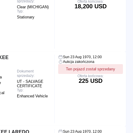
sprzedaży:
Oferta końcowa:
18,200 USD
Clear (MICHIGAN)
Typ:
Stationary
KEE
Sun 23 Aug 1970, 12:00
Aukcja zakończona
Ten pojazd został sprzedany
Dokument
sprzedaży:
Oferta końcowa:
a
225 USD
UT - SALVAGE
e
CERTIFICATE
Typ:
cal
Enhanced Vehicle
KEE LAREDO
Sun 23 Aug 1970, 12:00