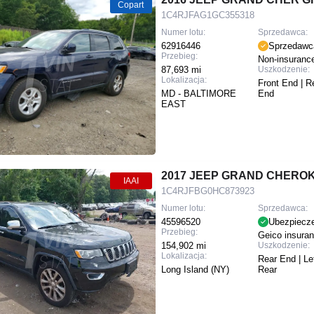
Copart
1C4RJFAG1GC355318
Numer lotu:
Sprzedawca:
62916446
Sprzedawc
Przebieg:
Non-insuranc
87,693 mi
Uszkodzenie:
Lokalizacja:
Front End | R
MD - BALTIMORE
End
EAST
2017 JEEP GRAND CHEROK
IAAI
1C4RJFBG0HC873923
Numer lotu:
Sprzedawca:
45596520
Ubezpiecz
Przebieg:
Geico insura
154,902 mi
Uszkodzenie:
Lokalizacja:
Rear End | Le
Long Island (NY)
Rear