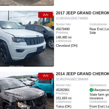
2017 JEEP GRAND CHEROK
IAAI
1C4RJFAG5HC744965
Numer lotu:
Uszkodzenie:
45679490
Rear End | Le
Przebieg:
Side
148,480 mi
Lokalizacja:
Cleveland (OH)
2014 JEEP GRAND CHERO
IAAI
1C4RJFAG6EC384049
Numer lotu:
Sprzedawca:
45282961
Ubezpiecz
Przebieg:
State farm gr
151,693 mi
insurance
Lokalizacja:
Uszkodzenie:
Tulsa (OK)
Front End | Le