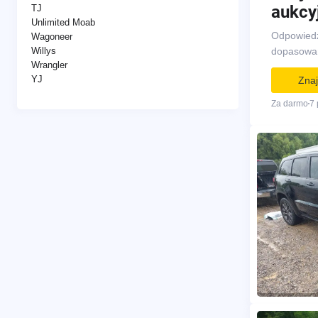
aukcy
TJ
Unlimited Moab
Odpowiedz 
Wagoneer
Willys
dopasowan
Wrangler
YJ
Znaj
Za darmo
7 