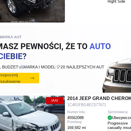
Right Side
IWARKA AUT
MASZ PEWNOŚCI, ŻE TO
AUTO
CIEBIE?
L BUDŻET
MARKA I MODEL
20 NAJLEPSZYCH AUT
ozpocznij
szukiwanie
2014 JEEP GRAND CHEROK
IAAI
1C4RJFBG4EC577671
Numer lotu:
Sprzedawca:
45562088
Ubezpiecz
Przebieg:
Progressive
169,582 mi
casualty insu