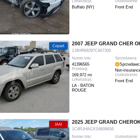
Lokalizacja:
Uszkodzenie:
Buffalo (NY)
Front End
2007 JEEP GRAND CHER O
Copart
1J8HR68297C667300
Numer lotu:
Sprzedawca:
41396565
Sprzedawc
Przebieg:
Non-insuranc
169,972 mi
Uszkodzenie:
Lokalizacja:
Front End
LA - BATON
ROUGE
2025 JEEP GRAND CHEROK
IAAI
1C4RJHAGXS8699656
Numer lotu:
Uszkodzenie: