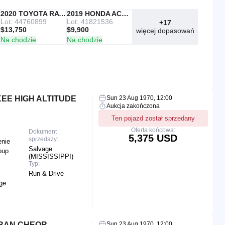
IAAI
2020 TOYOTA RAV4
Copart
2019 HONDA ACCORD
Lot: 44760899
Lot: 41821536
+17
$13,750
$9,900
więcej dopasowań
Na chodzie
Na chodzie
EE HIGH ALTITUDE
Sun 23 Aug 1970, 12:00
Aukcja zakończona
Ten pojazd został sprzedany
Oferta końcowa:
Dokument
5,375 USD
sprzedaży:
enie
Salvage
oup
(MISSISSIPPI)
Typ:
Run & Drive
ge
GRAN CHEOR
Sun 23 Aug 1970, 12:00