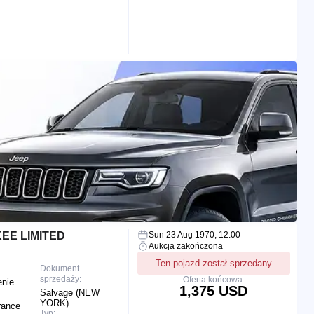
EE LIMITED
Sun 23 Aug 1970, 12:00
Aukcja zakończona
Ten pojazd został sprzedany
Dokument
sprzedaży:
Oferta końcowa:
enie
1,375 USD
Salvage (NEW
YORK)
rance
Typ: