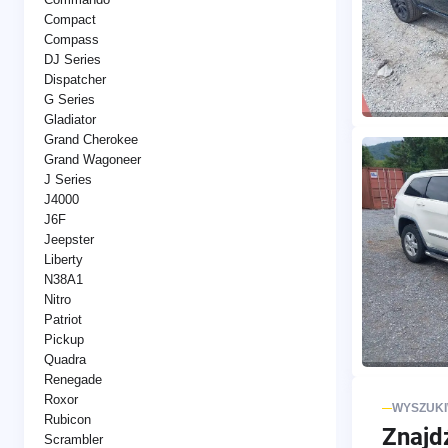
Compact
Compass
DJ Series
Dispatcher
G Series
Gladiator
Grand Cherokee
Grand Wagoneer
J Series
J4000
J6F
Jeepster
Liberty
N38A1
Nitro
Patriot
Pickup
Quadra
Renegade
Roxor
WYSZUK
Rubicon
Znajd
Scrambler