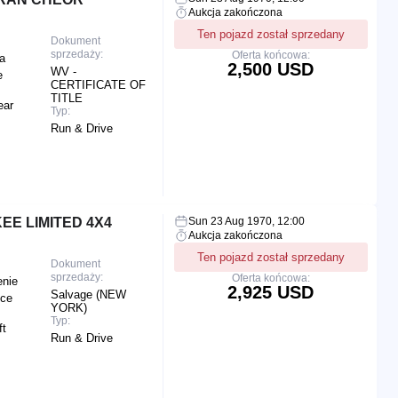
Aukcja zakończona
Ten pojazd został sprzedany
Dokument
sprzedaży:
Oferta końcowa:
a
2,500 USD
WV -
e
CERTIFICATE OF
TITLE
ear
Typ:
Run & Drive
EE LIMITED 4X4
Sun 23 Aug 1970, 12:00
Aukcja zakończona
Ten pojazd został sprzedany
Dokument
sprzedaży:
Oferta końcowa:
enie
2,925 USD
Salvage (NEW
nce
YORK)
Typ:
ft
Run & Drive