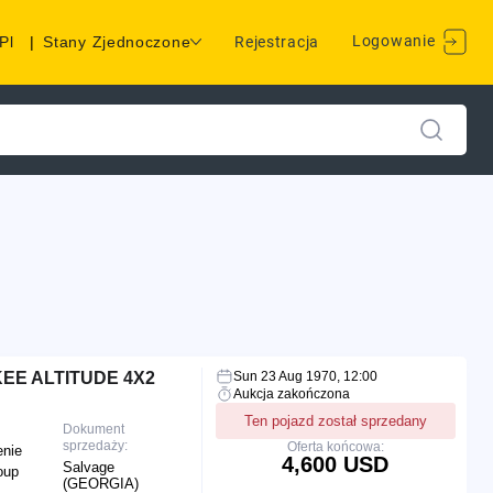
Logowanie
Pl
|
Stany Zjednoczone
Rejestracja
EE ALTITUDE 4X2
Sun 23 Aug 1970, 12:00
Aukcja zakończona
Ten pojazd został sprzedany
Dokument
sprzedaży:
Oferta końcowa:
enie
4,600 USD
Salvage
oup
(GEORGIA)