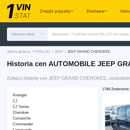
Znajdź pojazdy
Dostawa
Usłu
Aktualne oferty
Wprowadź 17-cyfrowy numer VIN, LOT lub markę,
/
/
/
Strona główna
KATALOG
JEEP
JEEP GRAND CHEROKEE
Historia cen AUTOMOBILE JEEP GR
Zobacz historię cen JEEP GRAND CHEROKEE, uszkodzenia
1789 Znalezione 
Avenger
CJ
CJ Series
Cherokee
Comanche
Commander
Commando