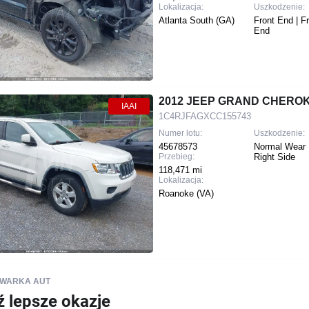
Lokalizacja:
Uszkodzenie:
Atlanta South (GA)
Front End | F
End
2012 JEEP GRAND CHERO
IAAI
1C4RJFAGXCC155743
Numer lotu:
Uszkodzenie:
45678573
Normal Wear 
Przebieg:
Right Side
118,471 mi
Lokalizacja:
Roanoke (VA)
IWARKA AUT
ź lepsze okazje