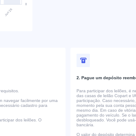
2. Pague um depósito reemb
equisitos.
Para participar dos leilões, é
das casas de leilão Copart e I
em navegar facilmente por uma
participação. Caso necessário,
necessário cadastro para
momento pela sua conta pessoa
mesmo dia. Em caso de vitória
pagamento do veículo. Se o la
ticipar dos leilões. O
desbloqueado. Você pode usá-lo
bancária.
O valor do depósito determina o