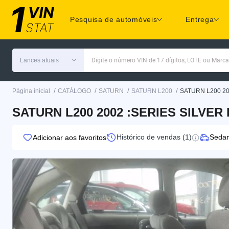
Pesquisa de automóveis
Entrega
Lances atuais
Digite o número VIN de 17 dígitos, LOTE ou Marc
/
/
/
/
Página inicial
CATÁLOGO
SATURN
SATURN L200
SATURN L200 2
SATURN L200 2002 :SERIES SILVER 
Histórico de vendas (1)
Seda
Adicionar aos favoritos