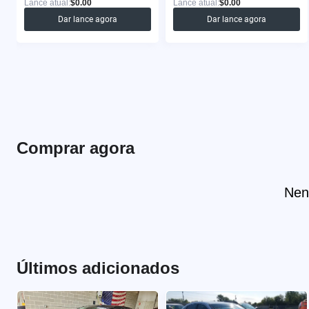
Lance atual:
$0.00
Lance atual:
$0.00
Dar lance agora
Dar lance agora
Comprar agora
Nen
Últimos adicionados