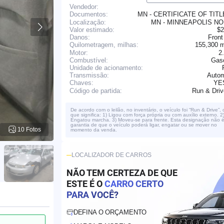
Vendedor:
MN - CERTIFICATE OF TIT
Documentos:
Localização:
MN - MINNEAPOLIS N
Valor estimado:
$2
Danos:
Front
155,300 
Quilometragem, milhas:
Motor:
2
Combustível:
Gaso
Unidade de acionamento:
Transmissão:
Autom
YE
Chaves:
Run & Dri
Código de partida:
De acordo com o leilão, no inventário, o veículo foi “Run & Drive”, 
que significa: 1) Ligou com força própria ou com auxílio externo. 2
Engatou marcha. 3) Moveu-se para frente. Esta designação não 
garantia de que o veículo poderá ligar, engatar ou se mover no
10 Fotos
momento da venda.
LOCALIZADOR DE CARROS
NÃO TEM CERTEZA DE QUE
ESTE É O
CARRO CERTO
PARA VOCÊ?
DEFINA O ORÇAMENTO