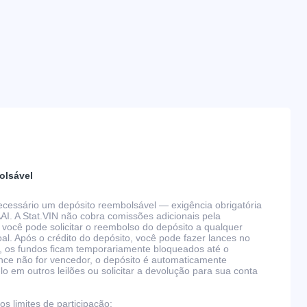
olsável
 necessário um depósito reembolsável — exigência obrigatória
AAI. A Stat.VIN não cobra comissões adicionais pela
 você pode solicitar o reembolso do depósito a qualquer
l. Após o crédito do depósito, você pode fazer lances no
, os fundos ficam temporariamente bloqueados até o
nce não for vencedor, o depósito é automaticamente
 em outros leilões ou solicitar a devolução para sua conta
s limites de participação: