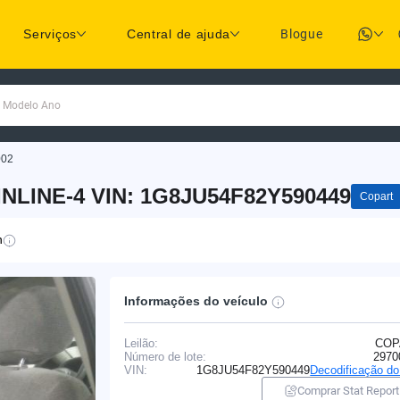
Serviços
Central de ajuda
Blogue
a Modelo Ano
002
INLINE-4 VIN: 1G8JU54F82Y590449
Copart
n
Informações do veículo
Leilão:
COP
Número de lote:
2970
VIN:
1G8JU54F82Y590449
Decodificação d
Comprar Stat Report