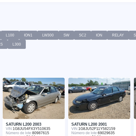
L100
ION1
LW300
SW
SC2
ION
RELAY
S
ES
L300
SATURN L200 2003
SATURN L200 2001
VIN:
1G8JU54FX3Y510635
VIN:
1G8JU52F11Y582159
Número de lote:
80987615
Número de lote:
69029635