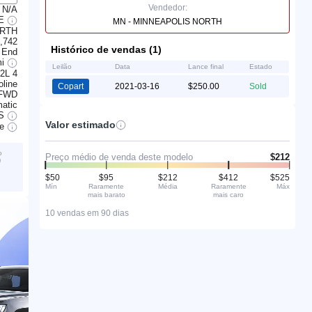
Vendedor:
N/A
LE
MN - MINNEAPOLIS NORTH
ORTH
,742
Histórico de vendas (1)
 End
mi
Leilão
Data
Lance final
Estado
.2L 4
line
Copart
2021-03-16
$250.00
Sold
FWD
atic
S
Valor estimado
ve
o
Preço médio de venda deste modelo
$212
)
é
$50
$95
$212
$412
$525
Mín
Raramente
Média
Raramente
Máx
mais barato
mais caro
10 vendas em 90 dias