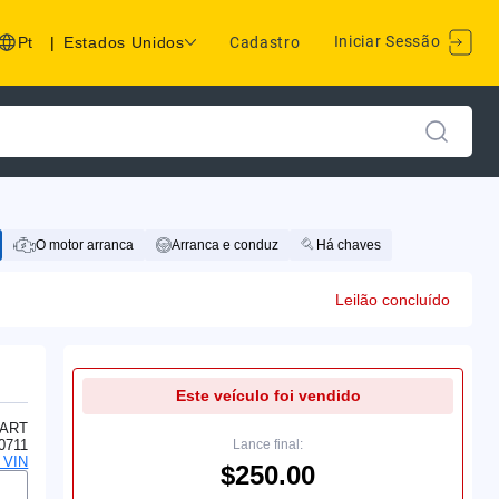
Iniciar Sessão
Pt
|
Estados Unidos
Cadastro
O motor arranca
Arranca e conduz
Há chaves
Leilão concluído
Este veículo foi vendido
ART
0711
Lance final:
o VIN
$250.00