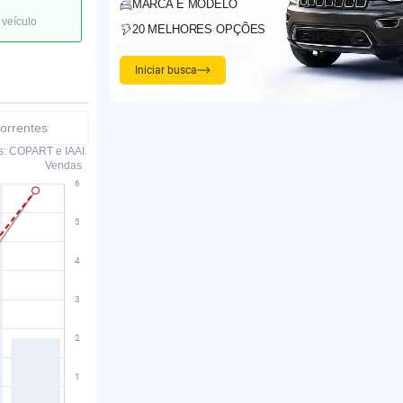
MARCA E MODELO
 veículo
20 MELHORES OPÇÕES
Iniciar busca
orrentes
s: COPART e IAAI.
Vendas