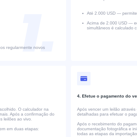
Até 2.000 USD — permite 
Acima de 2.000 USD — equ
simultâneos é calculado 
mos regularmente novos
4. Efetue o pagamento do ve
scolhido. O calculador na
Após vencer um leilão através 
nais. Após a confirmação do
detalhadas para efetuar o pa
s leilões ao vivo.
Após o recebimento do pagame
rrem em duas etapas:
documentação fotográfica e i
todas as etapas da importaçã