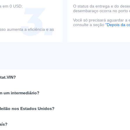
ça em 0 USD;
O status da entrega e do des
desembaraço ocorra no porto 
Você só precisará aguardar a e
consulte a seção
“Depois da c
sso aumenta a eficiência e as
tat.VIN?
m um intermediário?
 leilão nos Estados Unidos?
aís?