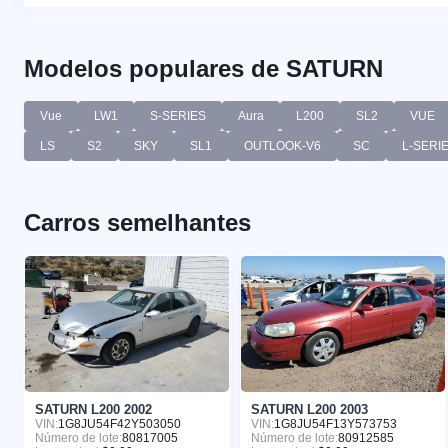
Modelos populares de SATURN
Vue
LW1
S-SERIES
Aura
L200
SL2
VUE
LS
S2
SKY
SL1
OUTLOOK-V6
SC
L-SERI
Carros semelhantes
SATURN L200 2002
SATURN L200 2003
VIN:
1G8JU54F42Y503050
VIN:
1G8JU54F13Y573753
Número de lote:
80817005
Número de lote:
80912585