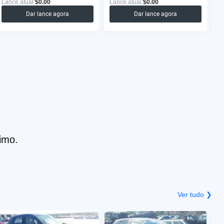
Lance atual:
$0.00
Lance atual:
$0.00
La
Dar lance agora
Dar lance agora
imo.
Ver tudo ❯