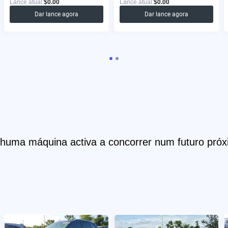
Lance atual:
$0.00
Lance atual:
$0.00
Dar lance agora
Dar lance agora
huma máquina activa a concorrer num futuro próx