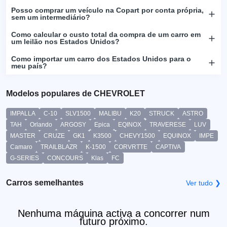
Posso comprar um veículo na Copart por conta própria,
sem um intermediário?
Como calcular o custo total da compra de um carro em
um leilão nos Estados Unidos?
Como importar um carro dos Estados Unidos para o
meu país?
Modelos populares de CHEVROLET
IMPALLA
C-10
SLV1500
MALIBU
K20
STRUCK
ASTRO
TAH
Orlando
ARGOSY
Epica
EQINOX
TRAVERESE
LUV
MASTER
CRUZE
GK1
K3500
CHEVY1500
EQUINOX
IMPE
Camaro
TRAILBLAZR
K-1500
CORVRTTE
CAPTIVA
G-SERIES
CONCOURS
Klas
FC
Carros semelhantes
Ver tudo ❯
Nenhuma máquina activa a concorrer num
futuro próximo.