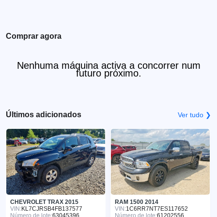
Comprar agora
Nenhuma máquina activa a concorrer num
futuro próximo.
Últimos adicionados
Ver tudo ❯
CHEVROLET TRAX 2015
RAM 1500 2014
VIN:
KL7CJRSB4FB137577
VIN:
1C6RR7NT7ES117652
Número de lote:
63045396
Número de lote:
61202556