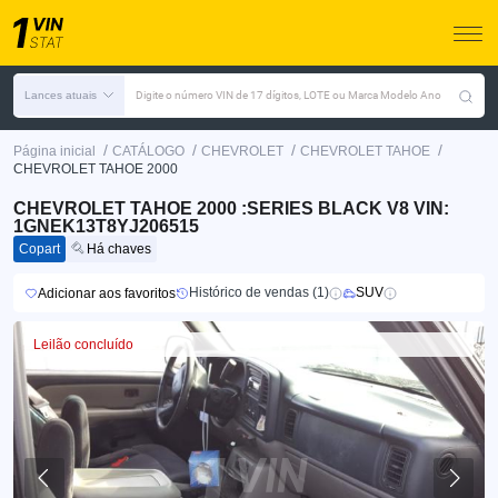
Lances atuais
Digite o número VIN de 17 dígitos, LOTE ou Marca Modelo Ano
/
/
/
/
Página inicial
CATÁLOGO
CHEVROLET
CHEVROLET TAHOE
CHEVROLET TAHOE 2000
CHEVROLET TAHOE 2000 :SERIES BLACK V8 VIN:
1GNEK13T8YJ206515
Copart
Há chaves
Histórico de vendas (1)
SUV
Adicionar aos favoritos
Leilão concluído