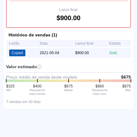
Lance final:
$900.00
Histórico de vendas (1)
Leilão
Data
Lance final
Estado
Copart
2021-05-04
$900.00
Sold
Valor estimado
Preço médio de venda deste modelo
$675
$325
$400
$675
$860
$875
Mín
Raramente
Média
Raramente
Máx
mais barato
mais caro
7 vendas em 30 dias