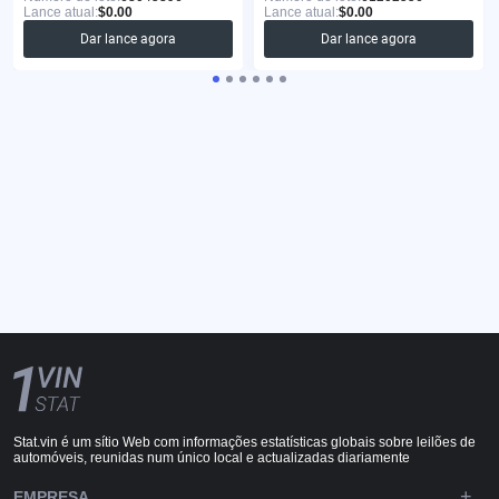
Lance atual:
$0.00
Lance atual:
$0.00
Dar lance agora
Dar lance agora
Stat.vin é um sítio Web com informações estatísticas globais sobre leilões de
automóveis, reunidas num único local e actualizadas diariamente
EMPRESA