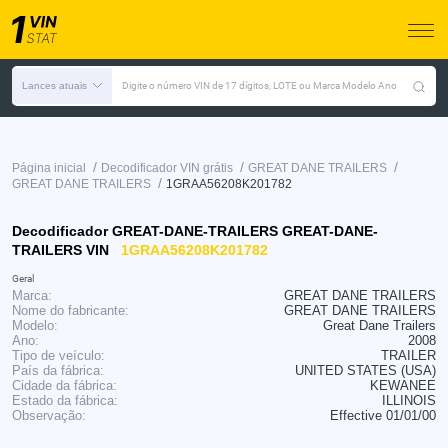
Lances atuais
Digite o número VIN de 17 dígitos, LOTE ou Marca Modelo Ano
/
/
/
Página inicial
Decodificador VIN grátis
GREAT DANE TRAILERS
/
GREAT DANE TRAILERS
1GRAA56208K201782
Decodificador GREAT-DANE-TRAILERS GREAT-DANE-
TRAILERS VIN
1GRAA56208K201782
Geral
Marca:
GREAT DANE TRAILERS
Nome do fabricante:
GREAT DANE TRAILERS
Modelo:
Great Dane Trailers
Ano:
2008
Tipo de veículo:
TRAILER
País da fábrica:
UNITED STATES (USA)
Cidade da fábrica:
KEWANEE
Estado da fábrica:
ILLINOIS
Observação:
Effective 01/01/00