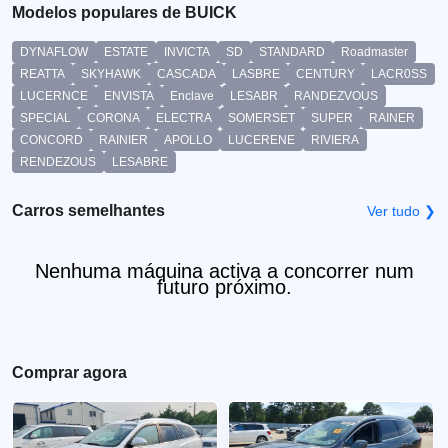
Modelos populares de BUICK
DYNAFLOW
ESTATE
INVICTA
SD
STANDARD
Roadmaster
REATTA
SKYHAWK
CASCADA
LASBRE
CENTURY
LACR0SS
LUCERNCE
ENVISTA
Enclave
LESABR
RANDEZVOUS
SPECIAL
CORONA
ELECTRA
SOMERSET
SUPER
RAINER
CONCORD
RAINIER
APOLLO
LUCERENE
RIVIERA
RENDEZOUS
LESABRE
Carros semelhantes
Ver tudo ❯
Nenhuma máquina activa a concorrer num
futuro próximo.
Comprar agora