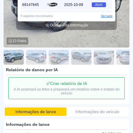
69147645
2025-10-09
Abrir
51704955
2025-06-26
Abrir
5 registros encontrados
Ver tudo
Ocultar esta informação
88178135
2025-03-26
Abrir
80506014
2025-01-08
Abrir
13 Fotos
Relatório de danos por IA
Criar relatório de IA
A IA analisará as fotos e preparará um relatório sobre o estado do
veículo
Informações de lance
Informações do veículo
Informações de lance