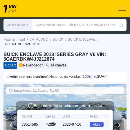
Lances atuais
Digite o número VIN de 17 dígitos, LOTE ou Marca Modelo Ano
/
/
/
/
Página inicial
CATÁLOGO
BUICK
BUICK ENCLAVE
BUICK ENCLAVE 2018
BUICK ENCLAVE 2018 :SERIES GRAY V6 VIN:
5GAERBKW4JJ212874
Copart
Revendedor
Há chaves
Histórico de vendas (100)
SUV
Adicionar aos favoritos
Terça-Feira, 11 Agosto, 01:00
Este carro foi vendido em outro leilão
№ lote
Leilão
Data
Ação
73514585
2026-07-16
Abrir