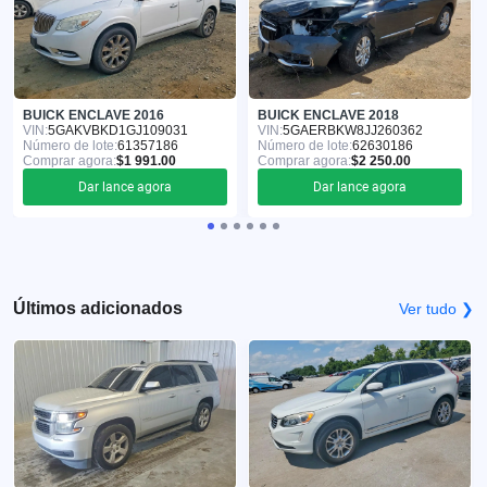
BUICK ENCLAVE 2016
BUICK ENCLAVE 2018
VIN:
5GAKVBKD1GJ109031
VIN:
5GAERBKW8JJ260362
Número de lote:
61357186
Número de lote:
62630186
Comprar agora:
$1 991.00
Comprar agora:
$2 250.00
Dar lance agora
Dar lance agora
Últimos adicionados
Ver tudo ❯