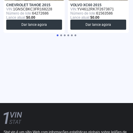
CHEVROLET TAHOE 2015
VOLVO XC60 2015
VIN:
1GNSCBKC3FR168228
VIN:
YV4612RK7F2673871
Número de lote:
64272686
Número de lote:
61563586
Lance atual:
$0.00
Lance atual:
$0.00
Dar lance agora
Dar lance agora
Stat.vin é um sítio Web com informações estatísticas globais sobre leilões de