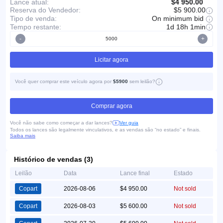
Lance atual:
$4 950.00
Reserva do Vendedor:
$5 900.00
On minimum bid
Tipo de venda:
Tempo restante:
1d 18h 1min
-
+
Licitar agora
Você quer comprar este veículo agora por
$5900
sem leilão?
Comprar agora
Você não sabe como começar a dar lances?
Ver guia
Todos os lances são legalmente vinculativos, e as vendas são “no estado” e finais.
Saiba mais
Histórico de vendas (3)
Leilão
Data
Lance final
Estado
Copart
2026-08-06
$4 950.00
Not sold
Copart
2026-08-03
$5 600.00
Not sold