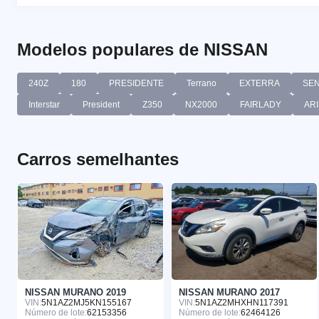
Modelos populares de NISSAN
240Z
180
PRESIDENTE
Terrano
EXTERRA
SE
Interstar
President
Z350
NX2000
FAIRLADY
ARI
Carros semelhantes
NISSAN MURANO 2019
NISSAN MURANO 2017
VIN:
5N1AZ2MJ5KN155167
VIN:
5N1AZ2MHXHN117391
Número de lote:
62153356
Número de lote:
62464126