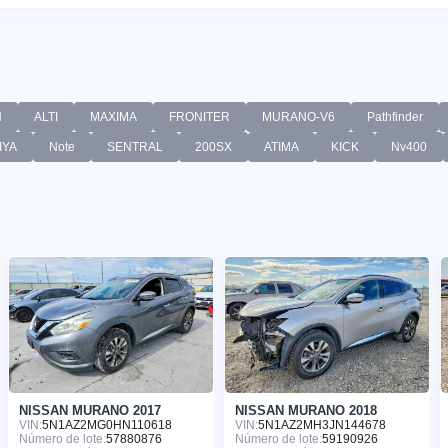
N
ALTI
MAXIMA
FRONITER
MURANO-V6
Pathfinder
IYA
Note
SENTRAL
200SX
ATIMA
KICK
Nv400
NISSAN MURANO 2017
NISSAN MURANO 2018
VIN:
5N1AZ2MG0HN110618
VIN:
5N1AZ2MH3JN144678
Número de lote:
57880876
Número de lote:
59190926