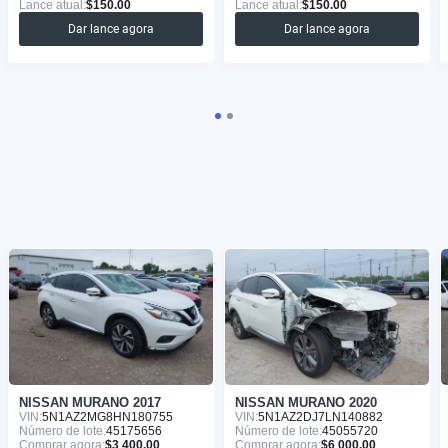
Lance atual:
$150.00
Lance atual:
$150.00
Dar lance agora
Dar lance agora
NISSAN MURANO 2017
NISSAN MURANO 2020
VIN:
5N1AZ2MG8HN180755
VIN:
5N1AZ2DJ7LN140882
Número de lote:
45175656
Número de lote:
45055720
Comprar agora:
$3 400.00
Comprar agora:
$6 000.00