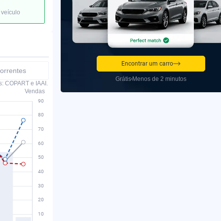
 veículo
Encontrar um carro
orrentes
Grátis
Menos de 2 minutos
s: COPART e IAAI.
Vendas