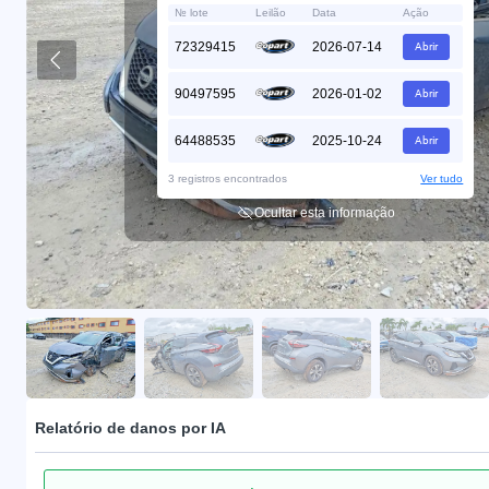
№ lote
Leilão
Data
Ação
72329415
2026-07-14
Abrir
90497595
2026-01-02
Abrir
64488535
2025-10-24
Abrir
3 registros encontrados
Ver tudo
Ocultar esta informação
Relatório de danos por IA