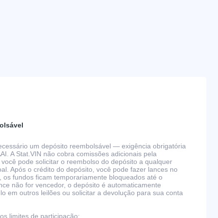
olsável
 necessário um depósito reembolsável — exigência obrigatória
AAI. A Stat.VIN não cobra comissões adicionais pela
 você pode solicitar o reembolso do depósito a qualquer
l. Após o crédito do depósito, você pode fazer lances no
, os fundos ficam temporariamente bloqueados até o
nce não for vencedor, o depósito é automaticamente
 em outros leilões ou solicitar a devolução para sua conta
s limites de participação: