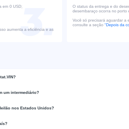
ça em 0 USD;
O status da entrega e do des
desembaraço ocorra no porto 
Você só precisará aguardar a e
consulte a seção
“Depois da c
sso aumenta a eficiência e as
tat.VIN?
m um intermediário?
 leilão nos Estados Unidos?
aís?