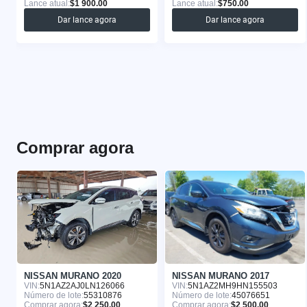
Lance atual:
$1 900.00
Lance atual:
$750.00
Dar lance agora
Dar lance agora
Comprar agora
NISSAN MURANO 2020
NISSAN MURANO 2017
VIN:
5N1AZ2AJ0LN126066
VIN:
5N1AZ2MH9HN155503
Número de lote:
55310876
Número de lote:
45076651
Comprar agora:
$2 250.00
Comprar agora:
$2 500.00