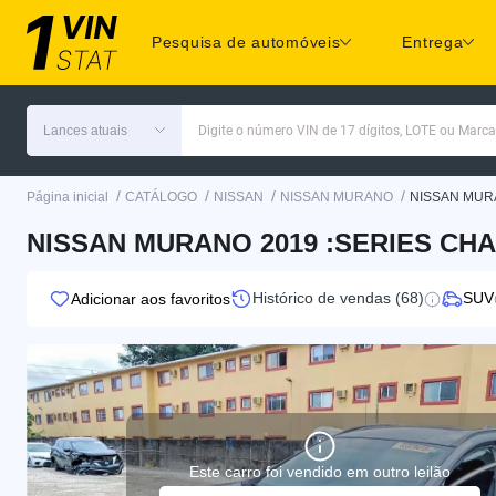
Pesquisa de automóveis
Entrega
Lances atuais
Digite o número VIN de 17 dígitos, LOTE ou Marc
/
/
/
/
Página inicial
CATÁLOGO
NISSAN
NISSAN MURANO
NISSAN MUR
NISSAN MURANO 2019 :SERIES CHA
Histórico de vendas (68)
SUV
Adicionar aos favoritos
Este carro foi vendido em outro leilão