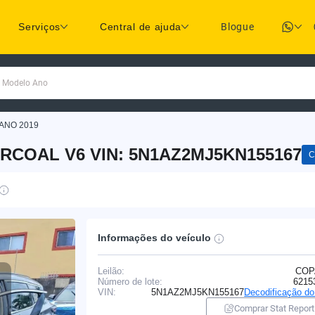
Serviços
Central de ajuda
Blogue
a Modelo Ano
ANO 2019
RCOAL V6 VIN: 5N1AZ2MJ5KN155167
C
Informações do veículo
Leilão:
COP
Número de lote:
6215
VIN:
5N1AZ2MJ5KN155167
Decodificação d
Comprar Stat Report