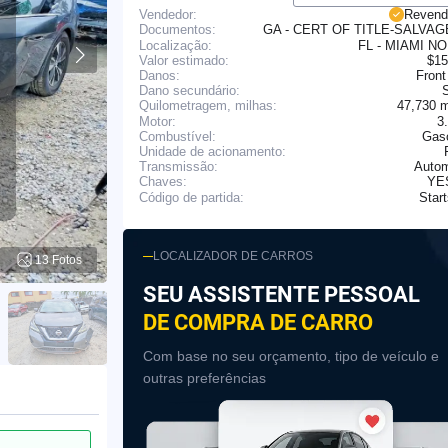
Vendedor:
Revend
GA - CERT OF TITLE-SALVA
Documentos:
Localização:
FL - MIAMI N
Valor estimado:
$15
Danos:
Front
Dano secundário:
47,730 
Quilometragem, milhas:
Motor:
3
Combustível:
Gaso
Unidade de acionamento:
Transmissão:
Autom
YE
Chaves:
Star
Código de partida:
LOCALIZADOR DE CARROS
13 Fotos
SEU ASSISTENTE PESSOAL
DE COMPRA DE CARRO
Com base no seu orçamento, tipo de veículo e
outras preferências