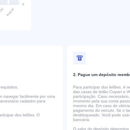
2. Pague um depósito reemb
equisitos.
Para participar dos leilões, é
das casas de leilão Copart e I
em navegar facilmente por uma
participação. Caso necessário,
necessário cadastro para
momento pela sua conta pessoa
mesmo dia. Em caso de vitória
pagamento do veículo. Se o la
ticipar dos leilões. O
desbloqueado. Você pode usá-lo
bancária.
O valor do depósito determina o