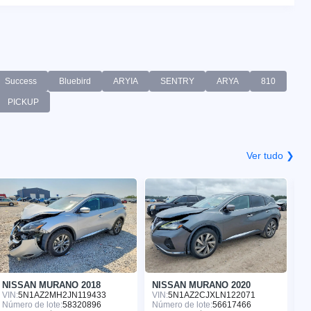
Success
Bluebird
ARYIA
SENTRY
ARYA
810
PICKUP
Ver tudo ❯
NISSAN MURANO 2018
NISSAN MURANO 2020
N
VIN:
5N1AZ2MH2JN119433
VIN:
5N1AZ2CJXLN122071
VI
Número de lote:
58320896
Número de lote:
56617466
Nú