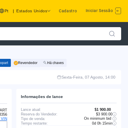
Iniciar Sessão
Pt
|
Estados Unidos
Cadastro
opart
Revendedor
Há chaves
Sexta-Feira, 07 Agosto, 14:00
Informações de lance
Lance atual:
$1 900.00
ART
Reserva do Vendedor:
$3 900.00
3356
On minimum bid
Tipo de venda:
o VIN
Tempo restante:
0d 0h 15min