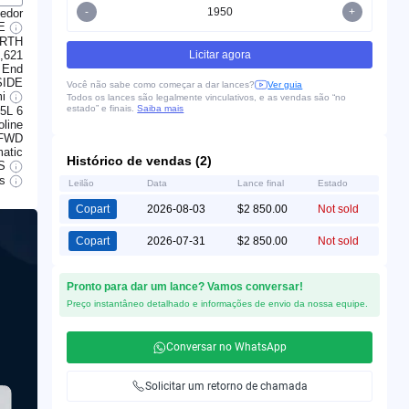
-
+
edor
GE
ORTH
,621
Licitar agora
 End
SIDE
Você não sabe como começar a dar lances?
Ver guia
mi
Todos os lances são legalmente vinculativos, e as vendas são “no
estado” e finais.
Saiba mais
.5L 6
line
FWD
atic
Histórico de vendas (2)
S
ts
Leilão
Data
Lance final
Estado
Copart
2026-08-03
$2 850.00
Not sold
Copart
2026-07-31
$2 850.00
Not sold
Pronto para dar um lance? Vamos conversar!
Preço instantâneo detalhado e informações de envio da nossa equipe.
Conversar no WhatsApp
Solicitar um retorno de chamada