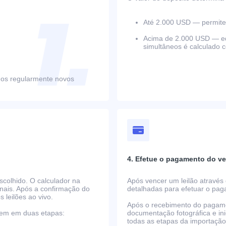
Até 2.000 USD — permite 
Acima de 2.000 USD — equ
simultâneos é calculado 
mos regularmente novos
4. Efetue o pagamento do ve
scolhido. O calculador na
Após vencer um leilão através 
nais. Após a confirmação do
detalhadas para efetuar o pa
s leilões ao vivo.
Após o recebimento do pagame
rrem em duas etapas:
documentação fotográfica e i
todas as etapas da importaçã