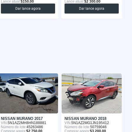
Lance atual:
$150.00
Lance atual:
$2 300.00
La
Dar lance agora
Dar lance agora
NISSAN MURANO 2017
NISSAN MURANO 2018
N
VIN:
5N1AZ2MH8HN188881
VIN:
5N1AZ2MG1JN195412
VI
Número de lote:
45263486
Número de lote:
50759046
Nú
Comprar agora:
$2 750.00
Comprar agora:
$3 200.00
Co