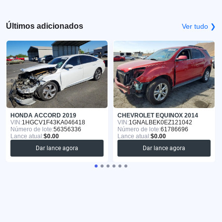
Últimos adicionados
Ver tudo ❯
HONDA ACCORD 2019
CHEVROLET EQUINOX 2014
VIN:
1HGCV1F43KA046418
VIN:
1GNALBEK0EZ121042
Número de lote:
56356336
Número de lote:
61786696
Lance atual:
$0.00
Lance atual:
$0.00
Dar lance agora
Dar lance agora