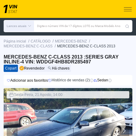
Lances atuais
Digite o número VIN de 17 dígitos, LOTE ou Marca Modelo Ano
/
/
/
Página inicial
CATÁLOGO
MERCEDES-BENZ
/
MERCEDES-BENZ C-CLASS
MERCEDES-BENZ C-CLASS 2013
MERCEDES-BENZ C-CLASS 2013 :SERIES GRAY
INLINE-4 VIN: WDDGF4HB8DR285497
Copart
Revendedor
Há chaves
Histórico de vendas (2)
Sedan
Adicionar aos favoritos
Sexta-Feira, 21 Agosto, 14:00