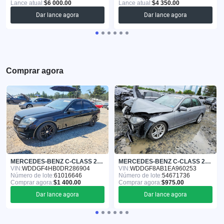
Lance atual:
$6 000.00
Lance atual:
$4 350.00
Dar lance agora
Dar lance agora
Comprar agora
MERCEDES-BENZ C-CLASS 2013
MERCEDES-BENZ C-CLASS 2014
VIN:
WDDGF4HB0DR286904
VIN:
WDDGF8AB1EA960253
Número de lote:
61016646
Número de lote:
54671736
Comprar agora:
$1 400.00
Comprar agora:
$975.00
Dar lance agora
Dar lance agora