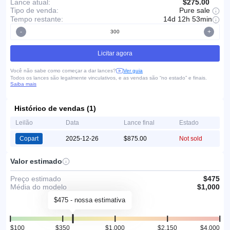
Lance atual:
$275.00
Pure sale
Tipo de venda:
Tempo restante:
14d 12h 53min
-
+
Licitar agora
Você não sabe como começar a dar lances?
Ver guia
Todos os lances são legalmente vinculativos, e as vendas são “no estado” e finais.
Saiba mais
Histórico de vendas (1)
Leilão
Data
Lance final
Estado
Copart
2025-12-26
$875.00
Not sold
Valor estimado
Preço estimado
$475
Média do modelo
$1,000
$475 - nossa estimativa
$100
$350
$1,000
$2,150
$4,000