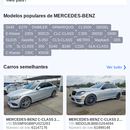
meu país?
Modelos populares de MERCEDES-BENZ
S430
E270
DAIMLER
GRMARQUIS
CLS500
300SEL
E-Klasse
230S
300CD
CLC-CLASS
C300
300SD
G500
GLE35
Gazelle
S-350
CLS-CLASS
METRIS
Maybach
G55
170
SL-CLASS
350
E240
B180
C220
GLK-CLASS
C-Klasse
230C
450SE
Carros semelhantes
Ver tudo ❯
MERCEDES-BENZ C-CLASS 2015
MERCEDES-BENZ C-CLASS 2014
VIN:
55SWF6GB8FU023263
VIN:
WDDGJ8JB8EG264694
Número de lote:
61147176
Número de lote:
61999146