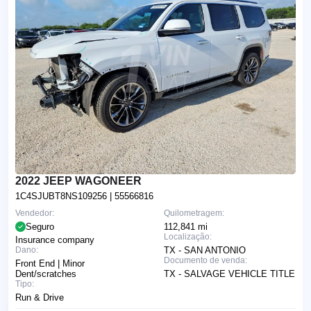
2022 JEEP WAGONEER
1C4SJUBT8NS109256
| 55566816
Vendedor:
Quilometragem:
Seguro
112,841 mi
Localização:
Insurance company
Dano:
TX - SAN ANTONIO
Documento de venda:
Front End | Minor
Dent/scratches
TX - SALVAGE VEHICLE TITLE
Tipo:
Run & Drive