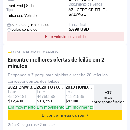
Dano:
AZ - PHOENIX
Documento de venda:
Front End | Side
Tipo:
AZ - CERT OF TITLE -
SALVAGE
Enhanced Vehicle
Lance final:
Sun 23 Aug 1970, 12:00
5,699 USD
Leilão concluído
Este veículo foi vendido
LOCALIZADOR DE CARROS
Encontre melhores ofertas
de leilão em 2
minutos
Responda a 7 perguntas rápidas e receba 20 veículos
correspondentes dos leilões
IAAI
RECOMENDADO
2021 BMW 330I
IAAI
2020 TOYOTA RAV4
Copart
2019 HONDA ACCORD
Lote:
Lote:
Lote:
+17
45129191
44760899
41821536
mais
$12,400
$13,750
$9,900
correspondências
Em movimento
Em movimento
Em movimento
Encontrar meus carros
Grátis
7 perguntas
~ 2 minutos