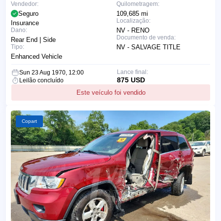
Vendedor:
Quilometragem:
Seguro
109,685 mi
Localização:
Insurance
Dano:
NV - RENO
Documento de venda:
Rear End | Side
Tipo:
NV - SALVAGE TITLE
Enhanced Vehicle
Lance final:
Sun 23 Aug 1970, 12:00
875 USD
Leilão concluído
Este veículo foi vendido
Copart