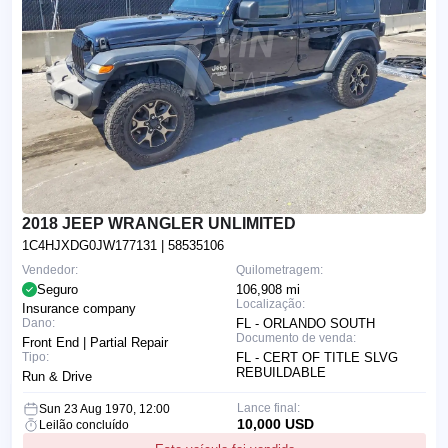
2018 JEEP WRANGLER UNLIMITED
1C4HJXDG0JW177131
| 58535106
Vendedor:
Quilometragem:
Seguro
106,908 mi
Localização:
Insurance company
Dano:
FL - ORLANDO SOUTH
Documento de venda:
Front End | Partial Repair
Tipo:
FL - CERT OF TITLE SLVG
REBUILDABLE
Run & Drive
Lance final:
Sun 23 Aug 1970, 12:00
10,000 USD
Leilão concluído