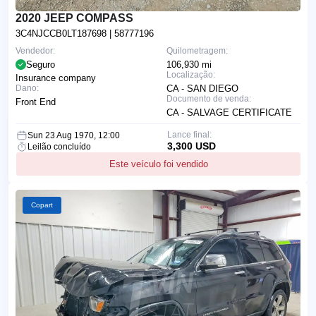
2020 JEEP COMPASS
3C4NJCCB0LT187698
| 58777196
Vendedor:
Quilometragem:
Seguro
106,930 mi
Localização:
Insurance company
Dano:
CA - SAN DIEGO
Documento de venda:
Front End
CA - SALVAGE CERTIFICATE
Lance final:
Sun 23 Aug 1970, 12:00
3,300 USD
Leilão concluído
Este veículo foi vendido
Copart