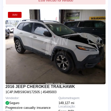
Este veículo foi vendido
IAAI
2016 JEEP CHEROKEE TRAILHAWK
1C4PJMBS9GW172505
| 45485003
Vendedor:
Quilometragem:
Seguro
149,127 mi
Localização:
Progressive casualty insurance