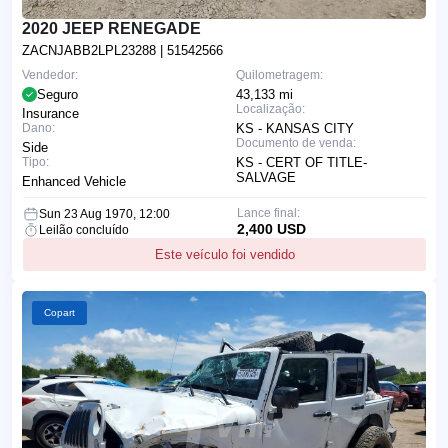
2020 JEEP RENEGADE
ZACNJABB2LPL23288
| 51542566
Vendedor:
Quilometragem:
Seguro
43,133 mi
Localização:
Insurance
Dano:
KS - KANSAS CITY
Documento de venda:
Side
Tipo:
KS - CERT OF TITLE-
SALVAGE
Enhanced Vehicle
Lance final:
Sun 23 Aug 1970, 12:00
2,400 USD
Leilão concluído
Este veículo foi vendido
Copart