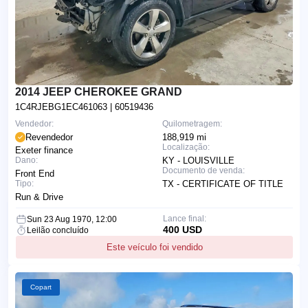
2014 JEEP CHEROKEE GRAND
1C4RJEBG1EC461063
| 60519436
Vendedor:
Quilometragem:
Revendedor
188,919 mi
Localização:
Exeter finance
Dano:
KY - LOUISVILLE
Documento de venda:
Front End
Tipo:
TX - CERTIFICATE OF TITLE
Run & Drive
Lance final:
Sun 23 Aug 1970, 12:00
400 USD
Leilão concluído
Este veículo foi vendido
Copart