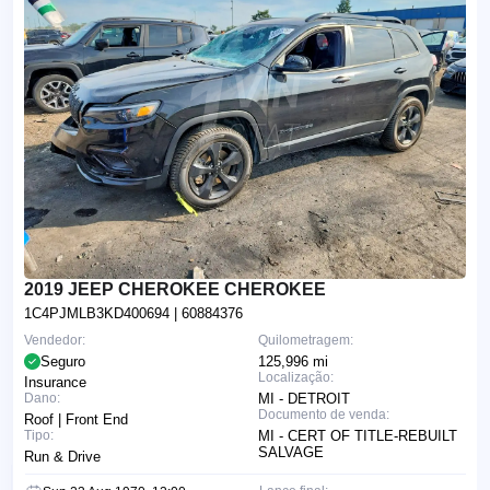
2019 JEEP CHEROKEE CHEROKEE
1C4PJMLB3KD400694
| 60884376
Vendedor:
Quilometragem:
Seguro
125,996 mi
Localização:
Insurance
Dano:
MI - DETROIT
Documento de venda:
Roof | Front End
Tipo:
MI - CERT OF TITLE-REBUILT
SALVAGE
Run & Drive