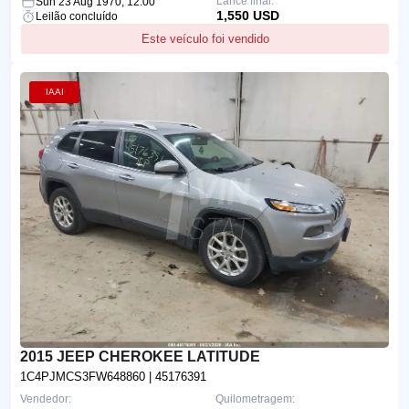
Lance final:
Sun 23 Aug 1970, 12:00
1,550 USD
Leilão concluído
Este veículo foi vendido
IAAI
2015 JEEP CHEROKEE LATITUDE
1C4PJMCS3FW648860
| 45176391
Vendedor:
Quilometragem: