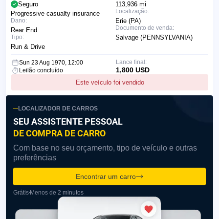
Seguro
113,936 mi
Localização:
Progressive casualty insurance
Dano:
Erie (PA)
Documento de venda:
Rear End
Tipo:
Salvage (PENNSYLVANIA)
Run & Drive
Lance final:
Sun 23 Aug 1970, 12:00
1,800 USD
Leilão concluído
Este veículo foi vendido
LOCALIZADOR DE CARROS
SEU ASSISTENTE PESSOAL
DE COMPRA DE CARRO
Com base no seu orçamento, tipo de veículo e outras
preferências
Encontrar um carro
Grátis
Menos de 2 minutos