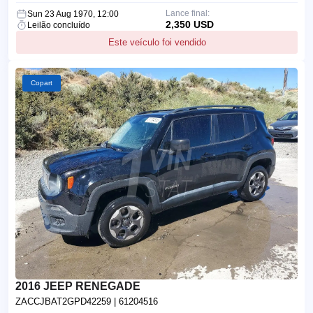
Lance final:
Sun 23 Aug 1970, 12:00
2,350 USD
Leilão concluído
Este veículo foi vendido
Copart
2016 JEEP RENEGADE
ZACCJBAT2GPD42259
| 61204516