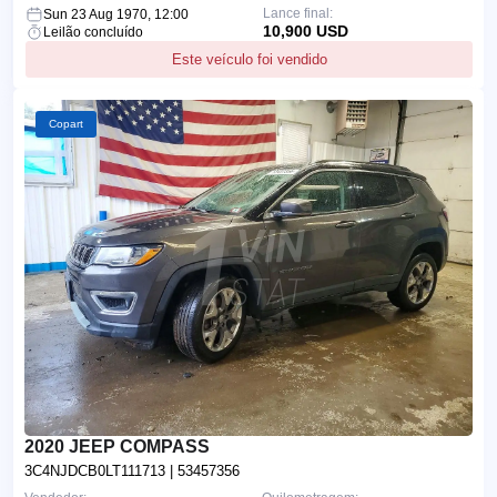
Lance final:
Sun 23 Aug 1970, 12:00
10,900 USD
Leilão concluído
Este veículo foi vendido
Copart
2020 JEEP COMPASS
3C4NJDCB0LT111713
| 53457356