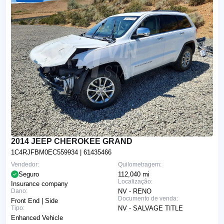
2014 JEEP CHEROKEE GRAND
1C4RJFBM0EC559934
| 61435466
Vendedor:
Quilometragem:
Seguro
112,040 mi
Localização:
Insurance company
Dano:
NV - RENO
Documento de venda:
Front End | Side
Tipo:
NV - SALVAGE TITLE
Enhanced Vehicle