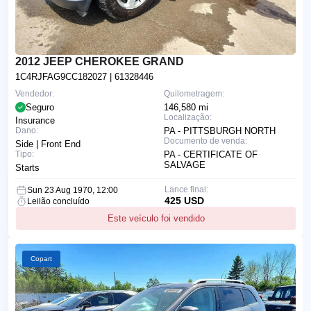
2012 JEEP CHEROKEE GRAND
1C4RJFAG9CC182027
| 61328446
Vendedor:
Quilometragem:
Seguro
146,580 mi
Localização:
Insurance
Dano:
PA - PITTSBURGH NORTH
Documento de venda:
Side | Front End
Tipo:
PA - CERTIFICATE OF
SALVAGE
Starts
Lance final:
Sun 23 Aug 1970, 12:00
425 USD
Leilão concluído
Este veículo foi vendido
Copart