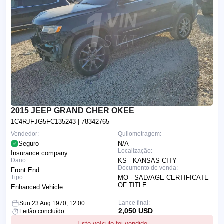
2015 JEEP GRAND CHER OKEE
1C4RJFJG5FC135243
| 78342765
Vendedor:
Quilometragem:
Seguro
N/A
Localização:
Insurance company
Dano:
KS - KANSAS CITY
Documento de venda:
Front End
Tipo:
MO - SALVAGE CERTIFICATE
OF TITLE
Enhanced Vehicle
Lance final:
Sun 23 Aug 1970, 12:00
2,050 USD
Leilão concluído
Este veículo foi vendido