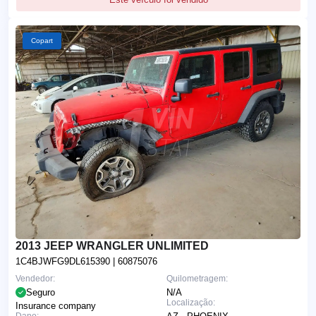
Copart
2013 JEEP WRANGLER UNLIMITED
1C4BJWFG9DL615390
| 60875076
Vendedor:
Quilometragem:
Seguro
N/A
Localização:
Insurance company