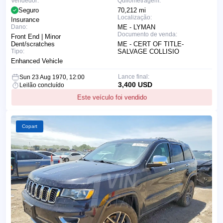
Vendedor:
Quilometragem:
Seguro
70,212 mi
Localização:
Insurance
Dano:
ME - LYMAN
Documento de venda:
Front End | Minor
Dent/scratches
ME - CERT OF TITLE-
Tipo:
SALVAGE COLLISIO
Enhanced Vehicle
Lance final:
Sun 23 Aug 1970, 12:00
3,400 USD
Leilão concluído
Este veículo foi vendido
Copart