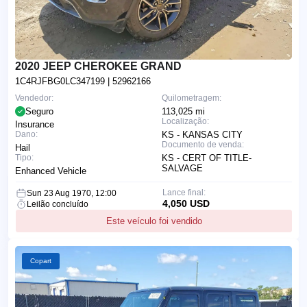
2020 JEEP CHEROKEE GRAND
1C4RJFBG0LC347199
| 52962166
Vendedor:
Quilometragem:
Seguro
113,025 mi
Localização:
Insurance
Dano:
KS - KANSAS CITY
Documento de venda:
Hail
Tipo:
KS - CERT OF TITLE-
SALVAGE
Enhanced Vehicle
Lance final:
Sun 23 Aug 1970, 12:00
4,050 USD
Leilão concluído
Este veículo foi vendido
Copart