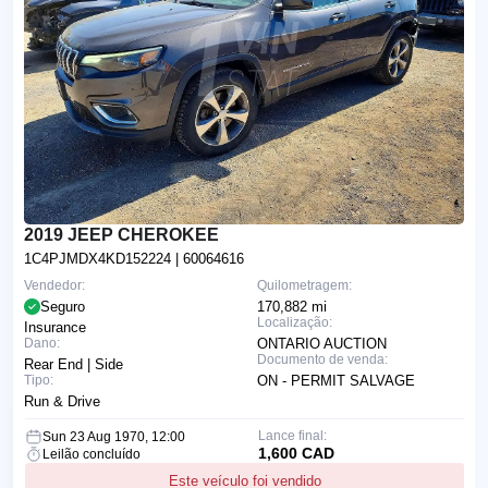
2019 JEEP CHEROKEE
1C4PJMDX4KD152224
| 60064616
Vendedor:
Quilometragem:
Seguro
170,882 mi
Localização:
Insurance
Dano:
ONTARIO AUCTION
Documento de venda:
Rear End | Side
Tipo:
ON - PERMIT SALVAGE
Run & Drive
Lance final:
Sun 23 Aug 1970, 12:00
1,600 CAD
Leilão concluído
Este veículo foi vendido