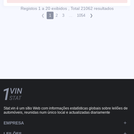
Registos 1 a 20 exibidos , Total 21062 resultados
❮
1
2
3
...
1054
❯
Stat.vin é um sítio Web com informações estatísticas globais sobre leilões de
automóveis, reunidas num único local e actualizadas diariamente
EMPRESA
LEILÕES