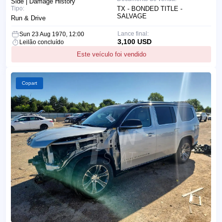
Side | Damage History
Tipo:
TX - BONDED TITLE -
SALVAGE
Run & Drive
Lance final:
Sun 23 Aug 1970, 12:00
3,100 USD
Leilão concluído
Este veículo foi vendido
Copart