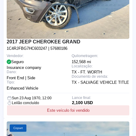
2017 JEEP CHEROKEE GRAND
1C4RJFBG7HC603247
| 57680186
Vendedor:
Quilometragem:
Seguro
152,568 mi
Localização:
Insurance company
Dano:
TX - FT. WORTH
Documento de venda:
Front End | Side
Tipo:
TX - SALVAGE VEHICLE TITLE
Enhanced Vehicle
Lance final:
Sun 23 Aug 1970, 12:00
2,100 USD
Leilão concluído
Este veículo foi vendido
Copart