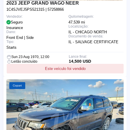
2023 JEEP GRAND WAGO NEER
1C4SJVEJ5PS521315
| 57258866
Vendedor:
Quilometragem:
Seguro
47,539 mi
Localização:
Insurance
Dano:
IL - CHICAGO NORTH
Documento de venda:
Front End | Side
Tipo:
IL - SALVAGE CERTIFICATE
Starts
Lance final:
Sun 23 Aug 1970, 12:00
14,500 USD
Leilão concluído
Este veículo foi vendido
Copart