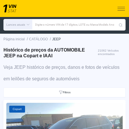
Lances atuais
Digite o número VIN de 17 dígitos, LOTE ou Marca Modelo Ano
/
/
Página inicial
CATÁLOGO
JEEP
Histórico de preços da AUTOMOBILE
21062 Veículos
encontrados
JEEP na Copart e IAAI
Veja JEEP histórico de preços, danos e fotos de veículos
em leilões de seguros de automóveis
Filtros
Copart