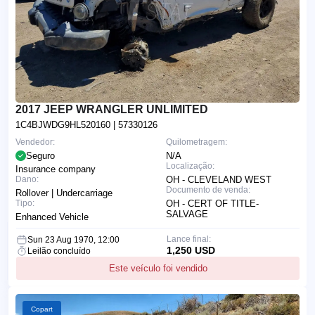
2017 JEEP WRANGLER UNLIMITED
1C4BJWDG9HL520160
| 57330126
Vendedor:
Quilometragem:
Seguro
N/A
Localização:
Insurance company
Dano:
OH - CLEVELAND WEST
Documento de venda:
Rollover | Undercarriage
Tipo:
OH - CERT OF TITLE-
SALVAGE
Enhanced Vehicle
Lance final:
Sun 23 Aug 1970, 12:00
1,250 USD
Leilão concluído
Este veículo foi vendido
Copart