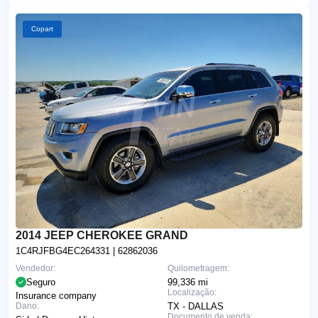
Copart
2014 JEEP CHEROKEE GRAND
1C4RJFBG4EC264331
| 62862036
Vendedor:
Quilometragem:
Seguro
99,336 mi
Localização:
Insurance company
Dano:
TX - DALLAS
Documento de venda: