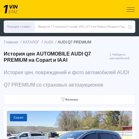
Текущие ставки
Введите 17-значный номер VIN, LOT или Марку Модель Год
/
/
/
Главная
КАТАЛОГ
AUDI
AUDI Q7 PREMIUM
История цен AUTOMOBILE AUDI Q7
1 Найдено
автомобилей
PREMIUM на Copart и IAAI
История цен, повреждений и фото автомобилей AUDI
Q7 PREMIUM со страховых автоаукционов
Фильтры
Copart