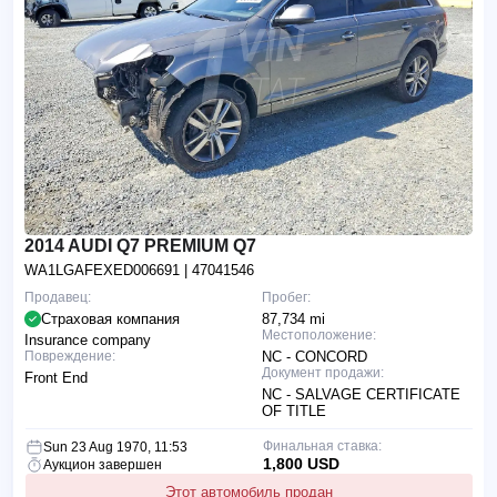
2014 AUDI Q7 PREMIUM Q7
WA1LGAFEXED006691
| 47041546
Продавец:
Пробег:
Страховая компания
87,734 mi
Местоположение:
Insurance company
Повреждение:
NC - CONCORD
Документ продажи:
Front End
NC - SALVAGE CERTIFICATE
OF TITLE
Финальная ставка:
Sun 23 Aug 1970, 11:53
1,800 USD
Аукцион завершен
Этот автомобиль продан