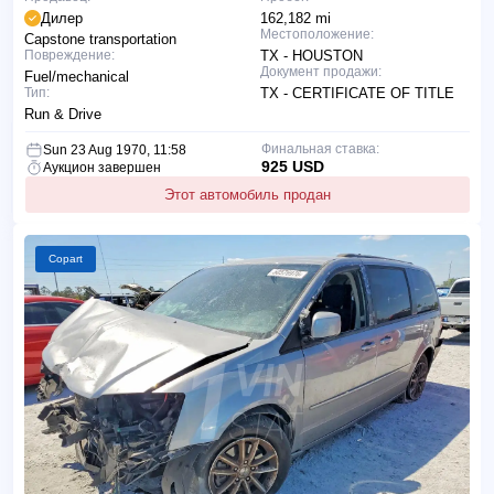
Дилер
162,182 mi
Местоположение:
Capstone transportation
Повреждение:
TX - HOUSTON
Документ продажи:
Fuel/mechanical
Тип:
TX - CERTIFICATE OF TITLE
Run & Drive
Финальная ставка:
Sun 23 Aug 1970, 11:58
925 USD
Аукцион завершен
Этот автомобиль продан
Copart