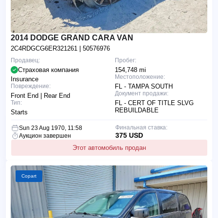
2014 DODGE GRAND CARA VAN
2C4RDGCG6ER321261
| 50576976
Продавец:
Пробег:
Страховая компания
154,748 mi
Местоположение:
Insurance
Повреждение:
FL - TAMPA SOUTH
Документ продажи:
Front End | Rear End
Тип:
FL - CERT OF TITLE SLVG
REBUILDABLE
Starts
Финальная ставка:
Sun 23 Aug 1970, 11:58
375 USD
Аукцион завершен
Этот автомобиль продан
Copart