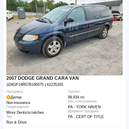
2007 DODGE GRAND CARA VAN
1D4GP24R57B195075
| 61235326
Продавец:
Пробег:
Дилер
99,934 mi
Местоположение:
Non-insurance
Повреждение:
PA - YORK HAVEN
Документ продажи:
Minor Dents/scratches
Тип:
PA - CERT OF TITLE
Run & Drive