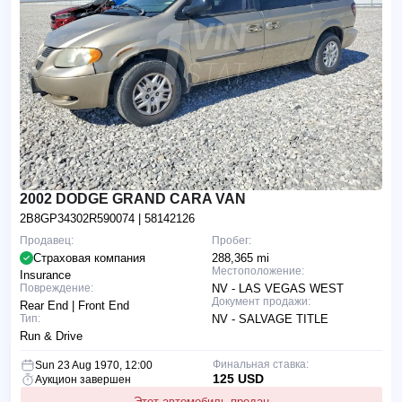
2002 DODGE GRAND CARA VAN
2B8GP34302R590074
| 58142126
Продавец:
Пробег:
Страховая компания
288,365 mi
Местоположение:
Insurance
Повреждение:
NV - LAS VEGAS WEST
Документ продажи:
Rear End | Front End
Тип:
NV - SALVAGE TITLE
Run & Drive
Финальная ставка:
Sun 23 Aug 1970, 12:00
125 USD
Аукцион завершен
Этот автомобиль продан