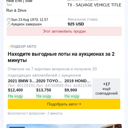
Rear End | Side
Тип:
TX - SALVAGE VEHICLE TITLE
Run & Drive
Финальная ставка:
Sun 23 Aug 1970, 11:57
925 USD
Аукцион завершен
Этот автомобиль продан
ПОДБОР АВТО
Находите выгодные лоты
на аукционах за 2
минуты
Ответьте на 7 коротких вопросов и получите 20
подходящих автомобилей с аукционов
IAAI
РЕКОМЕНДУЕМ
2021 BMW 330I
IAAI
2020 TOYOTA RAV4
Copart
2019 HONDA ACCORD
+17
Лот: 45129191
Лот: 44760899
Лот: 41821536
ещё
$12,400
$13,750
$9,900
совпадений
На ходу
На ходу
На ходу
Подобрать авто
Бесплатно
7 вопросов
~ 2 минуты