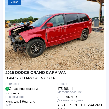
Copart
2015 DODGE GRAND CARA VAN
2C4RDGCG5FR683633
| 53573566
Продавец:
Пробег:
Страховая компания
175,406 mi
Местоположение:
Insurance
Повреждение:
AL - TANNER
Документ продажи:
Front End | Rear End
Тип:
AL - CERT OF TITLE-SALVAGE
TITLE