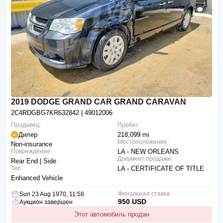
2019 DODGE GRAND CAR GRAND CARAVAN
2C4RDGBG7KR632842
| 49012006
Продавец:
Пробег:
Дилер
218,099 mi
Местоположение:
Non-insurance
Повреждение:
LA - NEW ORLEANS
Документ продажи:
Rear End | Side
Тип:
LA - CERTIFICATE OF TITLE
Enhanced Vehicle
Финальная ставка:
Sun 23 Aug 1970, 11:58
950 USD
Аукцион завершен
Этот автомобиль продан