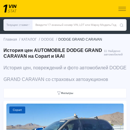
Текущие ставки
Введите 17-значный номер VIN, LOT или Марку Модель Год
/
/
/
Главная
КАТАЛОГ
DODGE
DODGE GRAND CARAVAN
История цен AUTOMOBILE DODGE GRAND
11 Найдено
автомобилей
CARAVAN на Copart и IAAI
История цен, повреждений и фото автомобилей DODGE
GRAND CARAVAN со страховых автоаукционов
Фильтры
Copart