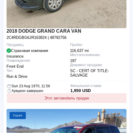
2018 DODGE GRAND CARA VAN
2C4RDGBG6JR163824
| 48792756
Продавец:
Пробег:
Страховая компания
116,637 mi
Местоположение:
Insurance
Повреждение:
197
Документ продажи:
Front End
Тип:
SC - CERT OF TITLE-
SALVAGE
Run & Drive
Финальная ставка:
Sun 23 Aug 1970, 11:56
1,950 USD
Аукцион завершен
Этот автомобиль продан
Copart