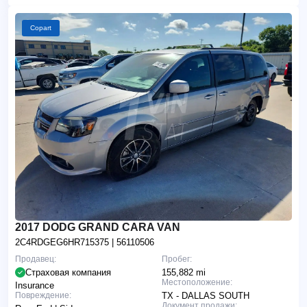
Copart
2017 DODG GRAND CARA VAN
2C4RDGEG6HR715375
| 56110506
Продавец:
Пробег:
Страховая компания
155,882 mi
Местоположение:
Insurance
Повреждение:
TX - DALLAS SOUTH
Документ продажи: