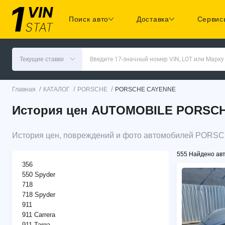
Поиск авто
Доставка
Сервис
Текущие ставки
Введите 17-значный номер VIN, LOT или Марку
/
/
/
Главная
КАТАЛОГ
PORSCHE
PORSCHE CAYENNE
История цен AUTOMOBILE PORSCHE
История цен, повреждений и фото автомобилей PORS
555 Найдено ав
356
550 Spyder
718
718 Spyder
911
911 Carrera
911 Targa