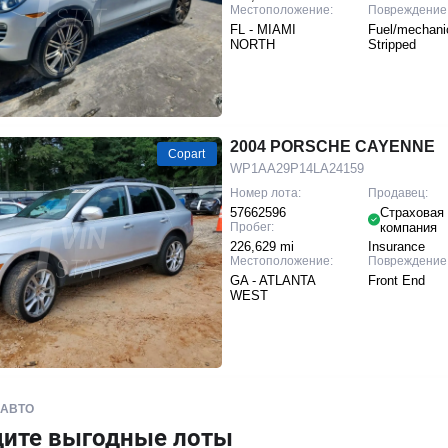
Местоположение:
Повреждение
FL - MIAMI
Fuel/mechanic
NORTH
Stripped
2004 PORSCHE CAYENNE
Copart
WP1AA29P14LA24159
Номер лота:
Продавец:
57662596
Страховая
Пробег:
компания
226,629 mi
Insurance
Местоположение:
Повреждение
GA - ATLANTA
Front End
WEST
 АВТО
дите выгодные лоты