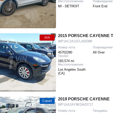
Местоположение:
Повреждение
MI - DETROIT
Front End
2015 PORSCHE CAYENNE 
IAAI
WP1AC2A21FLA82088
Номер лота:
Повреждение
45702280
All Over
Пробег:
193,574 mi
Местоположение:
Los Angeles South
(CA)
2019 PORSCHE CAYENNE
Copart
WP1AA2AY9KDA03717
Номер лота:
Продавец: