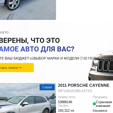
 АВТО
ВЕРЕНЫ, ЧТО ЭТО
АМОЕ АВТО ДЛЯ ВАС?
ТЕ ВАШ БЮДЖЕТ
ВЫБОР МАРКИ И МОДЕЛИ
20 ПОДХОДЯЩИХ
чать поиск
2011 PORSCHE CAYENNE
Copart
WP1AB2A20BLA47331
Номер лота:
Продавец:
53888146
Страховая
Пробег:
компания
193,312 mi
Insurance