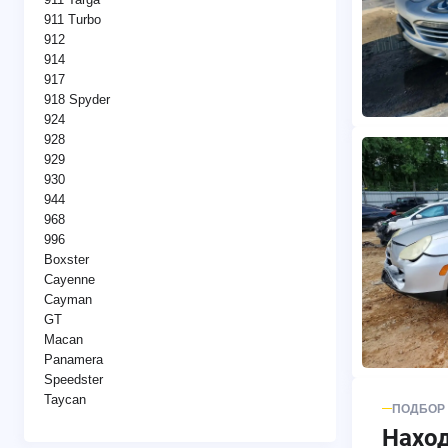
911 Turbo
912
914
917
918 Spyder
924
928
929
930
944
968
996
Boxster
Cayenne
Cayman
GT
Macan
Panamera
Speedster
Taycan
ПОДБОР
Нахо