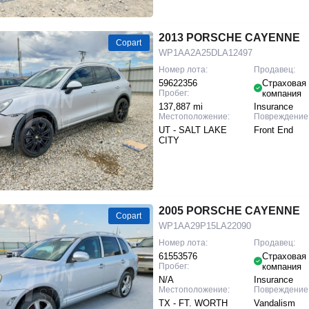
2013 PORSCHE CAYENNE
Copart
WP1AA2A25DLA12497
Номер лота:
Продавец:
59622356
Страховая
Пробег:
компания
137,887 mi
Insurance
Местоположение:
Повреждение
UT - SALT LAKE
Front End
CITY
2005 PORSCHE CAYENNE
Copart
WP1AA29P15LA22090
Номер лота:
Продавец:
61553576
Страховая
Пробег:
компания
N/A
Insurance
Местоположение:
Повреждение
TX - FT. WORTH
Vandalism