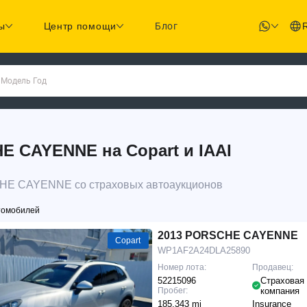
ы
Центр помощи
Блог
 Модель Год
 CAYENNE на Copart и IAAI
CHE CAYENNE со страховых автоаукционов
томобилей
2013 PORSCHE CAYENNE
Copart
WP1AF2A24DLA25890
Номер лота:
Продавец:
52215096
Страховая
Пробег:
компания
185,343 mi
Insurance