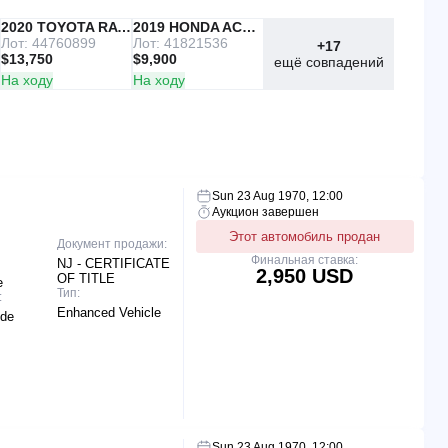
IAAI
2020 TOYOTA RAV4
Copart
2019 HONDA ACCORD
Лот: 44760899
Лот: 41821536
+17
$13,750
$9,900
ещё совпадений
На ходу
На ходу
Sun 23 Aug 1970, 12:00
Аукцион завершен
Этот автомобиль продан
Документ продажи:
Финальная ставка:
NJ - CERTIFICATE
2,950 USD
OF TITLE
e
Тип:
:
Enhanced Vehicle
ide
Sun 23 Aug 1970, 12:00