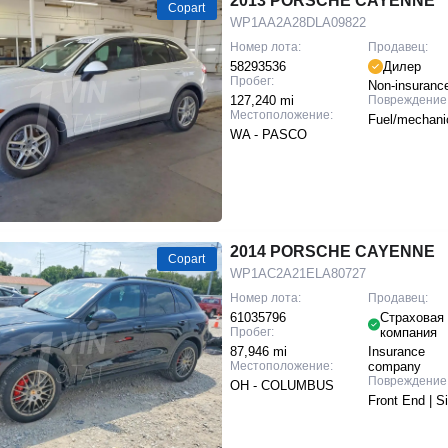
2013 PORSCHE CAYENNE
Copart
WP1AA2A28DLA09822
Номер лота:
Продавец:
58293536
Дилер
Пробег:
Non-insuranc
127,240 mi
Повреждение
Местоположение:
Fuel/mechani
WA - PASCO
2014 PORSCHE CAYENNE
Copart
WP1AC2A21ELA80727
Номер лота:
Продавец:
61035796
Страховая
Пробег:
компания
87,946 mi
Insurance
Местоположение:
company
Повреждение
OH - COLUMBUS
Front End | S