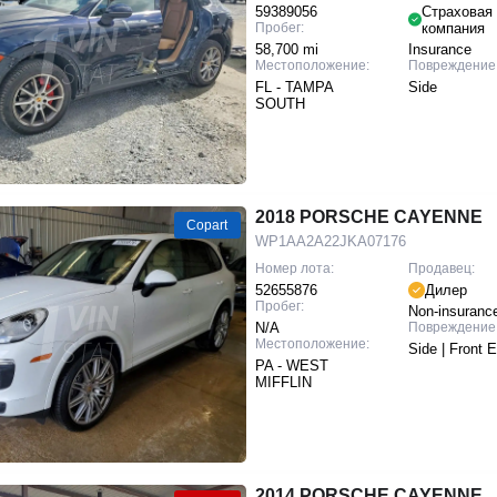
59389056
Страховая
Пробег:
компания
58,700 mi
Insurance
Местоположение:
Повреждение
FL - TAMPA
Side
SOUTH
2018 PORSCHE CAYENNE
Copart
WP1AA2A22JKA07176
Номер лота:
Продавец:
52655876
Дилер
Пробег:
Non-insuranc
N/A
Повреждение
Местоположение:
Side | Front 
PA - WEST
MIFFLIN
2014 PORSCHE CAYENNE