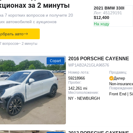
кционах за 2 минуты
IAAI
РЕКОМЕНДУЕМ
2021 BMW 330I
Лот: 45129191
на 7 коротких вопросов и получите 20
$12,400
их автомобилей с аукционов
На ходу
обрать авто
7 вопросов
~ 2 минуты
2016 PORSCHE CAYENNE
Copart
WP1AB2A21GLA96576
Номер лота:
Продавец:
59218966
Дилер
Пробег:
Non-insuranc
142,261 mi
Повреждение
Местоположение:
Front End | S
NY - NEWBURGH