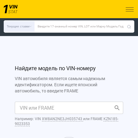
Текущие ставки
Введите 17-значный номер VIN, LOT или Марку Модель Год
Найдите модель по VIN-номеру
VIN автомобиля является самым надежным
идентификатором. Если ищете японский
автомобиль, то введите FRAME
Например: VIN
XW8AN2NE3JH035743
или FRAME
KZN185-
9023353