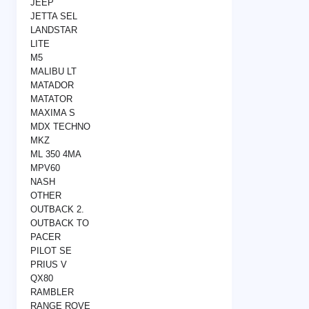
JEEP
JETTA SEL
LANDSTAR
LITE
M5
MALIBU LT
MATADOR
MATATOR
MAXIMA S
MDX TECHNO
MKZ
ML 350 4MA
MPV60
NASH
OTHER
OUTBACK 2.
OUTBACK TO
PACER
PILOT SE
PRIUS V
QX80
RAMBLER
RANGE ROVE