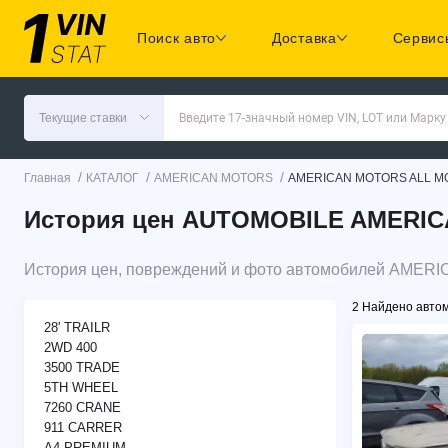
Поиск авто
Доставка
Сервис
Текущие ставки
Введите 17-значный номер VIN, LOT или Марку
/
/
/
Главная
КАТАЛОГ
AMERICAN MOTORS
AMERICAN MOTORS ALL M
История цен AUTOMOBILE AMERICA
История цен, повреждений и фото автомобилей AMER
2 Найдено авто
28' TRAILR
2WD 400
3500 TRADE
5TH WHEEL
7260 CRANE
911 CARRER
A4 PREMIUM