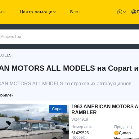
ы
Центр помощи
Блог
 Модель Год
ODELS
N MOTORS ALL MODELS на Copart и 
ICAN MOTORS ALL MODELS со страховых автоаукционов
мобилей
1963 AMERICAN MOTORS 
Copart
RAMBLER
W144919
Номер лота:
Продавец:
51429526
Дилер
Пробег:
Non-insuranc