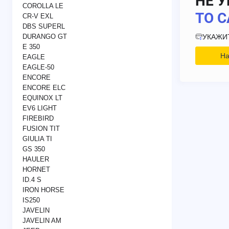
НЕ У
COROLLA LE
ТО С
CR-V EXL
DBS SUPERL
УКАЖИ
DURANGO GT
E 350
На
EAGLE
EAGLE-50
ENCORE
ENCORE ELC
EQUINOX LT
EV6 LIGHT
FIREBIRD
FUSION TIT
GIULIA TI
GS 350
HAULER
HORNET
ID.4 S
IRON HORSE
IS250
JAVELIN
JAVELIN AM