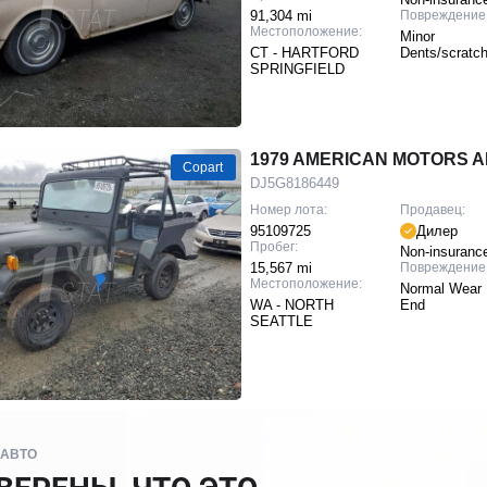
91,304 mi
Повреждение
Местоположение:
Minor
CT - HARTFORD
Dents/scratc
SPRINGFIELD
1979 AMERICAN MOTORS A
Copart
DJ5G8186449
Номер лота:
Продавец:
95109725
Дилер
Пробег:
Non-insuranc
15,567 mi
Повреждение
Местоположение:
Normal Wear 
WA - NORTH
End
SEATTLE
 АВТО