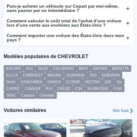
Puis-je acheter un véhicule sur Copart par moi-même,
sans passer par un intermédiaire ?
Comment calculer le coût total de l’achat d’une voiture
lors d’une vente aux enchères aux États-Unis ?
Comment importer une voiture des États-Unis dans mon
pays ?
Modèles populaires de CHEVROLET
ESCAPE
G31
SILVE
COLORADO
BEAT
GMT400
BERETTA
ELLCP
CABROLET
MALBIU
DURAMAX
P20
SUBURAN
Sonic
COACHMEN
1500CK
CC5500
VECTRA
10C
Ssr
CAPRIC
CAVILER
R10
CRUZE
C34
SILVRK1500
F100
TRAC
Camaro
Chevelle
Voitures similaires
Voir tout ❯