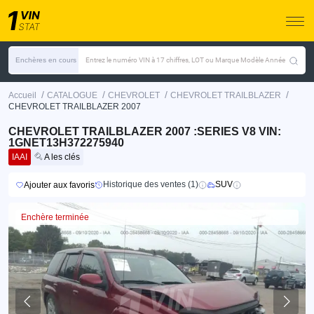
Enchères en cours
Entrez le numéro VIN à 17 chiffres, LOT ou Marque Modèle Année
/
/
/
/
Accueil
CATALOGUE
CHEVROLET
CHEVROLET TRAILBLAZER
CHEVROLET TRAILBLAZER 2007
CHEVROLET TRAILBLAZER 2007 :SERIES V8 VIN:
1GNET13H372275940
IAAI
A les clés
Historique des ventes (1)
SUV
Ajouter aux favoris
Enchère terminée