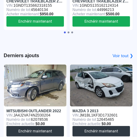
CHEVROLET TRAILBLAZER 2006
CHEVROLET TRAILBLAZER 2006
VIN:
1GNDT13S662318155
VIN:
1GNDS13S162124314
Numéro de lot:
45640134
Numéro de lot:
44996213
Acheter maintenant:
$950.00
Acheter maintenant:
$500.00
Enchérir maintenant
Enchérir maintenant
Derniers ajouts
Voir tout ❯
MITSUBISHI OUTLANDER 2022
MAZDA 3 2013
VIN:
JA4J2VA74NZ030204
VIN:
JM1BL1KF3D1732601
Numéro de lot:
62078536
Numéro de lot:
12645465
Enchère actuelle:
$0.00
Enchère actuelle:
$0.00
Enchérir maintenant
Enchérir maintenant