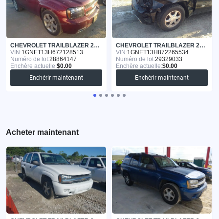
CHEVROLET TRAILBLAZER 2007
CHEVROLET TRAILBLAZER 2007
VIN:
1GNET13H672128513
VIN:
1GNET13H872265534
Numéro de lot:
28864147
Numéro de lot:
29329033
Enchère actuelle:
$0.00
Enchère actuelle:
$0.00
Enchérir maintenant
Enchérir maintenant
Acheter maintenant