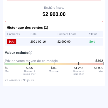
Enchère finale:
$2 900.00
Historique des ventes (1)
Enchères
Date
Enchère finale
Statut
IAAI
2021-02-16
$2 900.00
Sold
Valeur estimée
Prix de vente moyen de ce modèle
$362
$0
$205
$362
$1,253
$4,900
Min
Rarement
Moyenne
Rarement
Max
moins cher
plus cher
22 ventes sur 30 jours