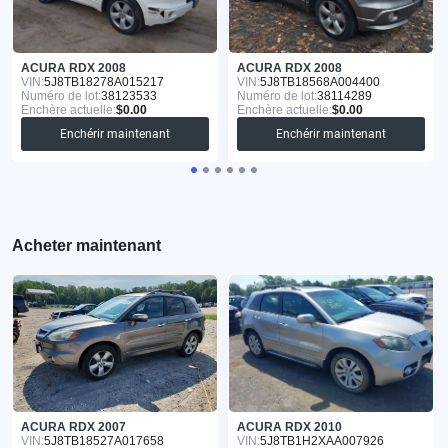
ACURA RDX 2008
ACURA RDX 2008
VIN:
5J8TB18278A015217
VIN:
5J8TB18568A004400
Numéro de lot:
38123533
Numéro de lot:
38114289
Enchère actuelle:
$0.00
Enchère actuelle:
$0.00
Enchérir maintenant
Enchérir maintenant
Acheter maintenant
ACURA RDX 2007
ACURA RDX 2010
VIN:
5J8TB18527A017658
VIN:
5J8TB1H2XAA007926