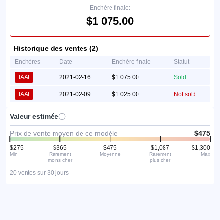
Enchère finale:
$1 075.00
Historique des ventes (2)
Enchères
Date
Enchère finale
Statut
IAAI
2021-02-16
$1 075.00
Sold
IAAI
2021-02-09
$1 025.00
Not sold
Valeur estimée
Prix de vente moyen de ce modèle
$475
$275
$365
$475
$1,087
$1,300
Min
Rarement
Moyenne
Rarement
Max
moins cher
plus cher
20 ventes sur 30 jours