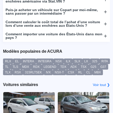
enchères américaine via Stat.VIN ?
Puis-je acheter un véhicule sur Copart par moi-même,
sans passer par un intermédiaire ?
Comment calculer le coût total de l’achat d’une voiture
lors d’une vente aux enchères aux États-Unis ?
Comment importer une voiture des États-Unis dans mon
pays ?
Modèles populaires de ACURA
RLX
EL
INTERA
INTEGRA
NSX
ILX
SLX
LX
325
RITA
TL
TLS
MDX
RDX
LEGEND
TDX
ADX
TSX
G25
G37
TLX
RSX
315RLTSEK
IVX
NSX-T
CSX
RL
CL
MBX
Voitures similaires
Voir tout ❯