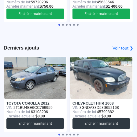
Numéro de lot:
59720206
Numéro de lot:
45633546
Acheter maintenant:
$750.00
Acheter maintenant:
$1 400.00
Enchérir maintenant
Enchérir maintenant
Derniers ajouts
Voir tout ❯
TOYOTA COROLLA 2012
CHEVROLET HHR 2008
VIN:
2T1BU4EE6CC769959
VIN:
3GNDA33D58S652168
Numéro de lot:
63108206
Numéro de lot:
45799882
Enchère actuelle:
$0.00
Enchère actuelle:
$0.00
Enchérir maintenant
Enchérir maintenant