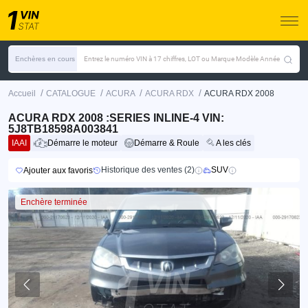
Enchères en cours
Entrez le numéro VIN à 17 chiffres, LOT ou Marque Modèle Année
/
/
/
/
Accueil
CATALOGUE
ACURA
ACURA RDX
ACURA RDX 2008
ACURA RDX 2008 :SERIES INLINE-4 VIN:
5J8TB18598A003841
IAAI
Démarre le moteur
Démarre & Roule
A les clés
Historique des ventes (2)
SUV
Ajouter aux favoris
Enchère terminée