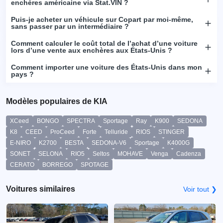
enchères américaine via Stat.VIN ?
Puis-je acheter un véhicule sur Copart par moi-même,
sans passer par un intermédiaire ?
Comment calculer le coût total de l’achat d’une voiture
lors d’une vente aux enchères aux États-Unis ?
Comment importer une voiture des États-Unis dans mon
pays ?
Modèles populaires de KIA
XCeed
BONGO
SPECTRA
Sportage
Ray
K900
SEDONA
K8
CEED
ProCeed
Forte
Telluride
RIOS
STINGER
E-NIRO
K2700
BESTA
SEDONA-V6
Sportage
K4000G
SONET
SELONA
RIO5
Seltos
MOHAVE
Venga
Cadenza
CERATO
BORREGO
SPOTAGE
Voitures similaires
Voir tout ❯