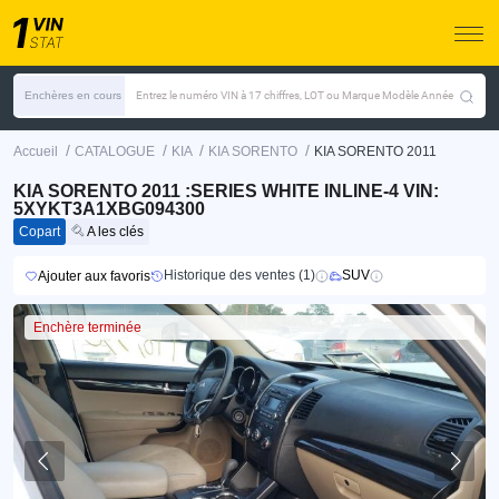
Enchères en cours
Entrez le numéro VIN à 17 chiffres, LOT ou Marque Modèle Année
/
/
/
/
Accueil
CATALOGUE
KIA
KIA SORENTO
KIA SORENTO 2011
KIA SORENTO 2011 :SERIES WHITE INLINE-4 VIN:
5XYKT3A1XBG094300
Copart
A les clés
Historique des ventes (1)
SUV
Ajouter aux favoris
Enchère terminée