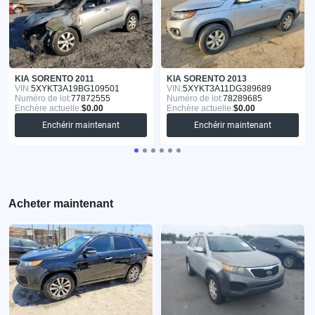
KIA SORENTO 2011
KIA SORENTO 2013
VIN:
5XYKT3A19BG109501
VIN:
5XYKT3A11DG389689
Numéro de lot:
77872555
Numéro de lot:
78289685
Enchère actuelle:
$0.00
Enchère actuelle:
$0.00
Enchérir maintenant
Enchérir maintenant
Acheter maintenant