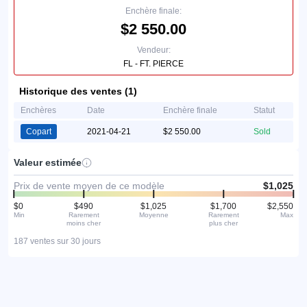
Enchère finale:
$2 550.00
Vendeur:
FL - FT. PIERCE
Historique des ventes (1)
Enchères
Date
Enchère finale
Statut
Copart
2021-04-21
$2 550.00
Sold
Valeur estimée
Prix de vente moyen de ce modèle
$1,025
$0
$490
$1,025
$1,700
$2,550
Min
Rarement
Moyenne
Rarement
Max
moins cher
plus cher
187 ventes sur 30 jours