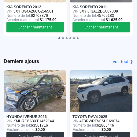
KIA SORENTO 2012
KIA SORENTO 2011
VIN:
5XYKW4A26CG256561
VIN:
5XYKT3A12BG087809
Numéro de lot:
62708876
Numéro de lot:
45769183
Acheter maintenant:
$1 175.00
Acheter maintenant:
$1 625.00
Enchérir maintenant
Enchérir maintenant
Derniers ajouts
Voir tout ❯
HYUNDAI VENUE 2026
TOYOTA RAV4 2025
VIN:
KMHRC8A3XTU462144
VIN:
4T3RWRFV0SU169074
Numéro de lot:
63561716
Numéro de lot:
62863446
Enchère actuelle:
$0.00
Enchère actuelle:
$0.00
Enchérir maintenant
Enchérir maintenant