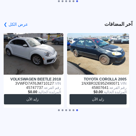
آخر المضافات
عرض الكل ❯
VOLKSWAGEN BEETLE 2018
TOYOTA COROLLA 2005
3VWFD7AT6JM710127
VIN:
1NXBR32E95Z490071
VIN:
رقم القرعة:
45807641
رقم القرعة:
45747737
المزايدة الحالية:
المزايدة الحالية:
زايد الآن
زايد الآن