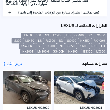
كيف يمكنني حساب التكلفة الإجمالية لشراء سيارة من مزاد
سيارات في الولايات المتحدة؟
كيف يمكنني استيراد سيارة من الولايات المتحدة إلى بلدي؟
الطرازات الشائعة لـ LEXUS
HS250
460
NX
GS450
HS
GS400
SC
RX400
IS300
LS460
LS
RX300
SD
SC400
NX350
RX400H
GS450h
ES3
UX200
RX
IS250
LS600
RX5
EX
NX200T
LM300H
GS450H
NX300h
ES350
LX600
سيارات مشابهة
عرض الكل ❯
LEXUS NX 2020
LEXUS NX 2021