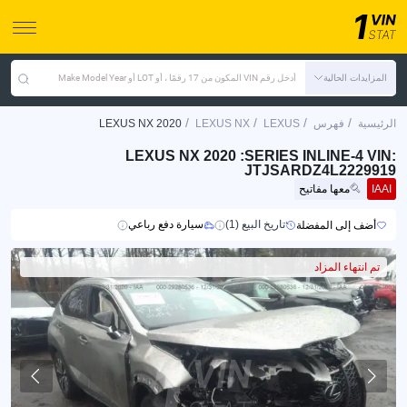
المزايدات الحالية
أدخل رقم VIN المكون من 17 رقمًا ، أو LOT أو Make Model Year
/
/
/
/
الرئيسية
فهرس
LEXUS
LEXUS NX
LEXUS NX 2020
LEXUS NX 2020 :SERIES INLINE-4 VIN:
JTJSARDZ4L2229919
IAAI
معها مفاتيح
تاريخ البيع (1)
سيارة دفع رباعي
أضف إلى المفضلة
تم انتهاء المزاد