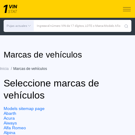
Pujas actuales
Ingrese el número VIN de 17 dígitos, LOTE o Marca Modelo Año
Marcas de vehículos
/
Inicia
Marcas de vehículos
Seleccione marcas de
vehículos
Models sitemap page
Abarth
Acura
Aiways
Alfa Romeo
Alpina