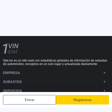
Stat.vin es un sitio web con estadísticas globales de información de subastas
de automóviles, recogidos en un solo lugar y actualizada diariamente
EMPRESA
SUBASTES
SERVICIOS
APOYO TÉCNICO
Entrar
Registrarse
DOWNLOADS