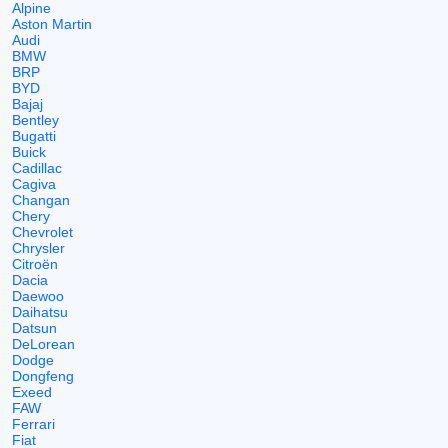
Alpine
Aston Martin
Audi
BMW
BRP
BYD
Bajaj
Bentley
Bugatti
Buick
Cadillac
Cagiva
Changan
Chery
Chevrolet
Chrysler
Citroën
Dacia
Daewoo
Daihatsu
Datsun
DeLorean
Dodge
Dongfeng
Exeed
FAW
Ferrari
Fiat