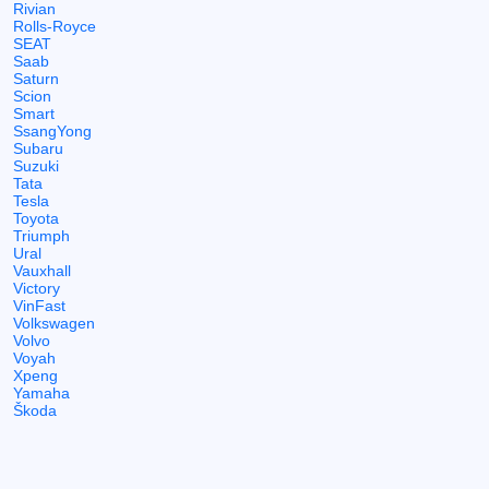
Rivian
Rolls-Royce
SEAT
Saab
Saturn
Scion
Smart
SsangYong
Subaru
Suzuki
Tata
Tesla
Toyota
Triumph
Ural
Vauxhall
Victory
VinFast
Volkswagen
Volvo
Voyah
Xpeng
Yamaha
Škoda