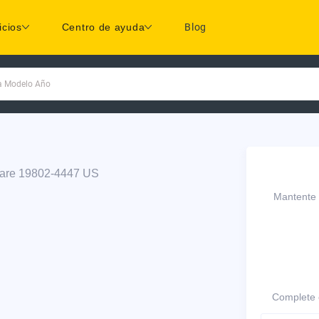
icios
Centro de ayuda
Blog
ca Modelo Año
ware 19802-4447 US
Mantente c
Complete e