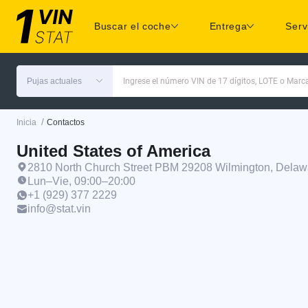
Buscar el coche
Entrega
Serv
Pujas actuales
Ingrese el número VIN de 17 dígitos, LOTE o Mar
/
Inicia
Contactos
United States of America
2810 North Church Street PBM 29208 Wilmington, Dela
Lun–Vie, 09:00–20:00
+1 (929) 377 2229
info@stat.vin