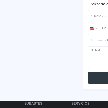
United
States
+1
SUBASTES
SERVICIOS