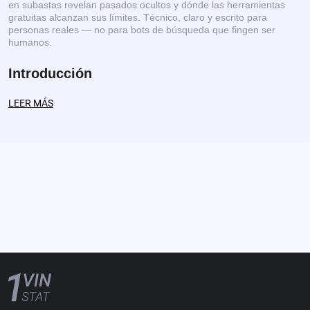
en subastas revelan pasados ocultos y dónde las herramientas
gratuitas alcanzan sus límites. Técnico, claro y escrito para
personas reales — no para bots de búsqueda que fingen ser
humanos.
Introducción
LEER MÁS