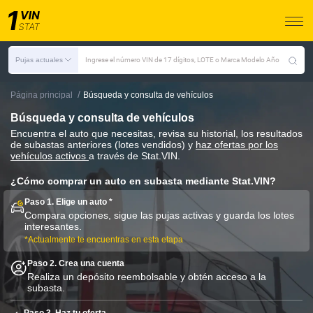
Pujas actuales
Ingrese el número VIN de 17 dígitos, LOTE o Marca Modelo Año
/
Página principal
Búsqueda y consulta de vehículos
Búsqueda y consulta de vehículos
Encuentra el auto que necesitas, revisa su historial, los resultados
de subastas anteriores (lotes vendidos) y
haz ofertas por los
vehículos activos
a través de Stat.VIN.
¿Cómo comprar un auto en subasta mediante Stat.VIN?
Paso 1. Elige un auto *
Compara opciones, sigue las pujas activas y guarda los lotes
interesantes.
*Actualmente te encuentras en esta etapa
Paso 2. Crea una cuenta
Realiza un depósito reembolsable y obtén acceso a la
subasta.