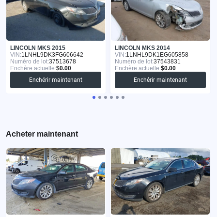
LINCOLN MKS 2015
LINCOLN MKS 2014
VIN:
1LNHL9DK3FG606642
VIN:
1LNHL9DK1EG605858
Numéro de lot:
37513678
Numéro de lot:
37543831
Enchère actuelle:
$0.00
Enchère actuelle:
$0.00
Enchérir maintenant
Enchérir maintenant
Acheter maintenant