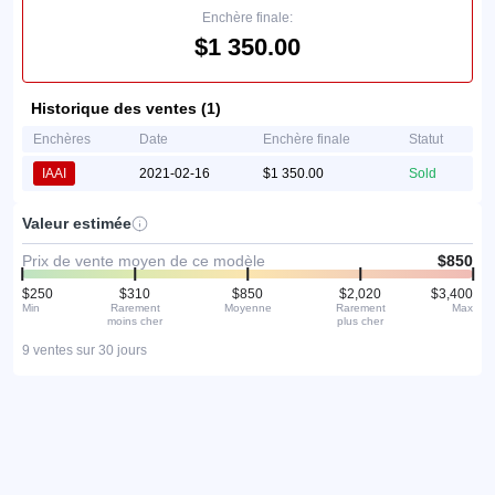
Enchère finale:
$1 350.00
Historique des ventes (1)
Enchères
Date
Enchère finale
Statut
IAAI
2021-02-16
$1 350.00
Sold
Valeur estimée
Prix de vente moyen de ce modèle
$850
$250
$310
$850
$2,020
$3,400
Min
Rarement
Moyenne
Rarement
Max
moins cher
plus cher
9 ventes sur 30 jours