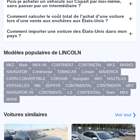
Puis-je acheter un véhicule sur Copart par moi-même,
sans passer par un intermédiaire ?
Comment calculer le coût total de l’achat d’une voiture
lors d’une vente aux enchères aux États-Unis ?
Comment importer une voiture des États-Unis dans mon
pays ?
Modèles populaires de LINCOLN
MKZ
Mark
MKX-V6
CONTINENT
CONTINETAL
MKS
MARK5
NAVIGATOR
Continental
TOWNCAR
Corsair
MAVERICK
CAPRI-CONVERTIBLE
CORSAIR
Navigator
MK5
NAUTILUS
VERSAILLES
Mkt
ZEPHYR
CONTINENTAL
CONTINENTA
MKT
NAVIGATOR-V8
CONTINENTL
LS
CONTENTIAL
Town
MKX
MARK
Voitures similaires
Voir tout ❯