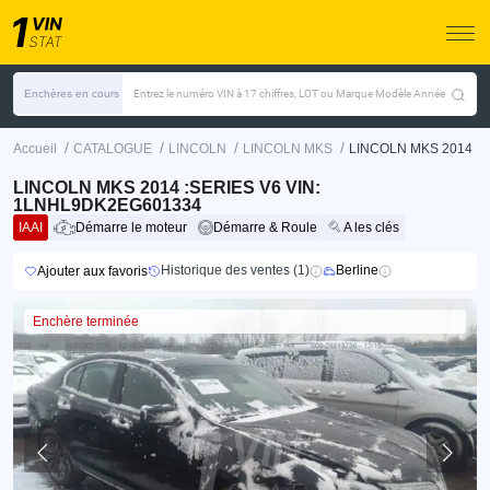
Enchères en cours
Entrez le numéro VIN à 17 chiffres, LOT ou Marque Modèle Année
/
/
/
/
Accueil
CATALOGUE
LINCOLN
LINCOLN MKS
LINCOLN MKS 2014
LINCOLN MKS 2014 :SERIES V6 VIN:
1LNHL9DK2EG601334
IAAI
Démarre le moteur
Démarre & Roule
A les clés
Historique des ventes (1)
Berline
Ajouter aux favoris
Enchère terminée