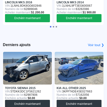
LINCOLN MKS 2016
LINCOLN MKS 2014
VIN:
1LNHL9DK8GG602846
VIN:
1LNHL9FT3EG600067
Numéro de lot:
62889046
Numéro de lot:
63282086
Acheter maintenant:
$1 200.00
Acheter maintenant:
$1 900.00
Enchérir maintenant
Enchérir maintenant
Derniers ajouts
Voir tout ❯
TOYOTA SIENNA 2015
KIA ALL OTHER 2025
VIN:
5TDKK3DC1FS621262
VIN:
3KPFT4DE4SE027663
Numéro de lot:
62987806
Numéro de lot:
57162056
Enchère actuelle:
$0.00
Enchère actuelle:
$0.00
Enchérir maintenant
Enchérir maintenant