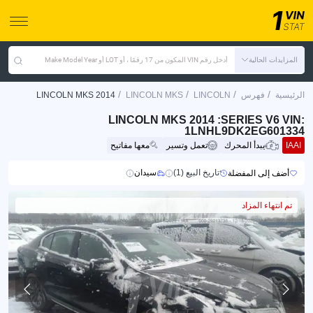
المزايدات الحالية
أدخل رقم VIN المكون من 17 رقمًا ، أو LOT أو Make Model Year
/
/
/
/
الرئيسية
فهرس
LINCOLN
LINCOLN MKS
LINCOLN MKS 2014
LINCOLN MKS 2014 :SERIES V6 VIN:
1LNHL9DK2EG601334
IAAI
يبدأ المحرك
تعمل وتسير
معها مفاتيح
تاريخ البيع (1)
سيدان
أضف إلى المفضلة
تم انتهاء المزاد