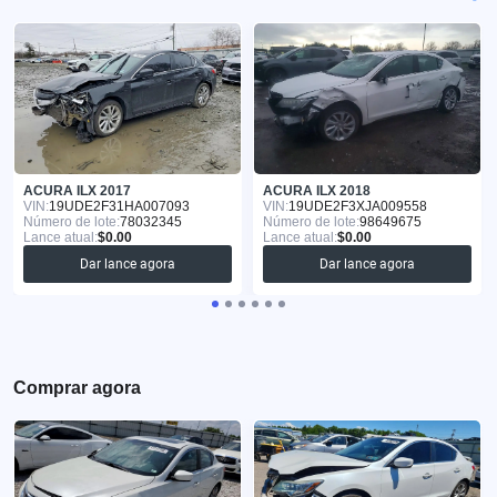
ACURA ILX 2017
ACURA ILX 2018
VIN:
19UDE2F31HA007093
VIN:
19UDE2F3XJA009558
Número de lote:
78032345
Número de lote:
98649675
Lance atual:
$0.00
Lance atual:
$0.00
Dar lance agora
Dar lance agora
Comprar agora