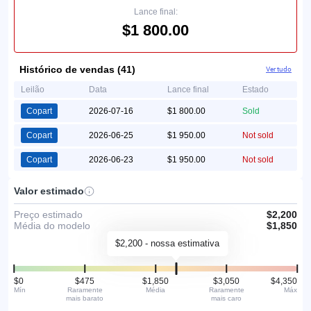
Lance final:
$1 800.00
Histórico de vendas (41)
Ver tudo
Leilão
Data
Lance final
Estado
Copart
2026-07-16
$1 800.00
Sold
Copart
2026-06-25
$1 950.00
Not sold
Copart
2026-06-23
$1 950.00
Not sold
Valor estimado
Preço estimado
$2,200
Média do modelo
$1,850
$2,200 - nossa estimativa
$0
$475
$1,850
$3,050
$4,350
Mín
Raramente
Média
Raramente
Máx
mais barato
mais caro