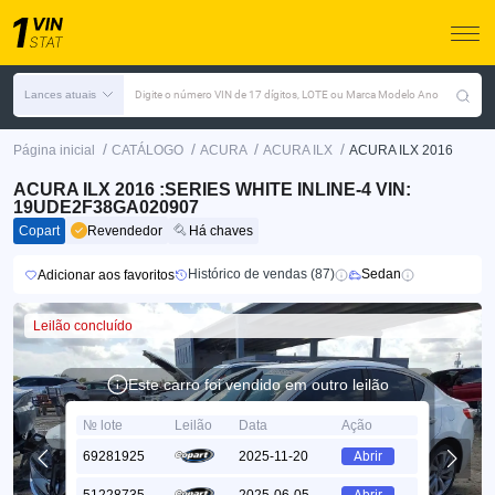
Lances atuais
Digite o número VIN de 17 dígitos, LOTE ou Marca Modelo Ano
/
/
/
/
Página inicial
CATÁLOGO
ACURA
ACURA ILX
ACURA ILX 2016
ACURA ILX 2016 :SERIES WHITE INLINE-4 VIN:
19UDE2F38GA020907
Copart
Revendedor
Há chaves
Histórico de vendas (87)
Sedan
Adicionar aos favoritos
Leilão concluído
Este carro foi vendido em outro leilão
№ lote
Leilão
Data
Ação
69281925
2025-11-20
Abrir