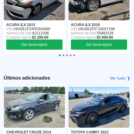
ACURA ILX 2015
ACURA ILX 2018
VIN:
19VDE1F33FE004689
VIN:
19UDE2F37JA007198
Número de lote:
62212296
Número de lote:
55882526
Comprar agora:
$1 200.00
Comprar agora:
$2 000.00
Dar lance agora
Dar lance agora
Últimos adicionados
Ver tudo ❯
CHEVROLET CRUZE 2014
TOYOTA CAMRY 2021