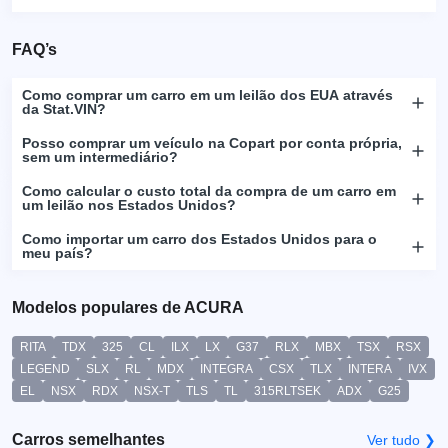
FAQ’s
Como comprar um carro em um leilão dos EUA através
da Stat.VIN?
Posso comprar um veículo na Copart por conta própria,
sem um intermediário?
Como calcular o custo total da compra de um carro em
um leilão nos Estados Unidos?
Como importar um carro dos Estados Unidos para o
meu país?
Modelos populares de ACURA
RITA
TDX
325
CL
ILX
LX
G37
RLX
MBX
TSX
RSX
LEGEND
SLX
RL
MDX
INTEGRA
CSX
TLX
INTERA
IVX
EL
NSX
RDX
NSX-T
TLS
TL
315RLTSEK
ADX
G25
Carros semelhantes
Ver tudo ❯