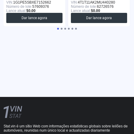
VIN:
1G1PE5SBXE7152662
VIN:
4T1T11AK2MU440280
Número de lote:
57609376
Número de lote:
62726576
Lance atual:
$0.00
Lance atual:
$0.00
Dar lance agora
Dar lance agora
Stat.vin é um sítio Web com informações estatísticas globais sobre leilões de
automóveis, reunidas num único local e actualizadas diariamente