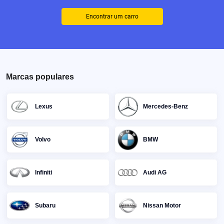
Encontrar um carro
Marcas populares
Lexus
Mercedes-Benz
Volvo
BMW
Infiniti
Audi AG
Subaru
Nissan Motor