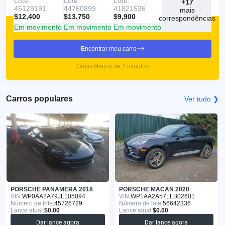
Lote:
Lote:
Lote:
+17
45129191
44760899
41821536
mais
$12,400
$13,750
$9,900
correspondências
Em movimento
Em movimento
Em movimento
Encontrar meu carro
Grátis
Menos de 2 minutos
Carros populares
Ver tudo ❯
PORSCHE PANAMERA 2018
PORSCHE MACAN 2020
VIN:
WP0AA2A79JL105094
VIN:
WP1AA2A57LLB02601
Número de lote:
45726729
Número de lote:
56642336
Lance atual:
$0.00
Lance atual:
$0.00
Dar lance agora
Dar lance agora