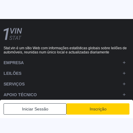
Stat.vin é um sítio Web com informações estatísticas globais sobre leilões de
automóveis, reunidas num único local e actualizadas diariamente
EMPRESA
LEILÕES
SERVIÇOS
APOIO TÉCNICO
DOWNLOADS
Iniciar Sessão
Inscrição
SIGA-NOS
Política de Privacidade
Termos e condições
Termos de serviço