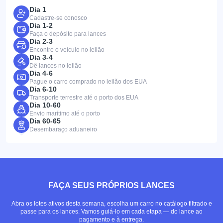
Dia 1
Cadastre-se conosco
Dia 1-2
Faça o depósito para lances
Dia 2-3
Encontre o veículo no leilão
Dia 3-4
Dê lances no leilão
Dia 4-6
Pague o carro comprado no leilão dos EUA
Dia 6-10
Transporte terrestre até o porto dos EUA
Dia 10-60
Envio marítimo até o porto
Dia 60-65
Desembaraço aduaneiro
FAÇA SEUS PRÓPRIOS LANCES
Abra os lotes ativos desta semana, escolha um carro no catálogo filtrado e
passe para os lances. Vamos guiá-lo em cada etapa — do lance ao
pagamento e à entrega.