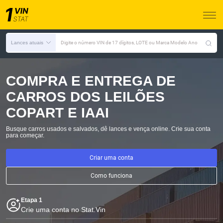
Lances atuais
Digite o número VIN de 17 dígitos, LOTE ou Marca Modelo Ano
COMPRA E ENTREGA DE
CARROS DOS LEILÕES
COPART E IAAI
Busque carros usados e salvados, dê lances e vença online.
Crie sua conta
para começar.
Criar uma conta
Como funciona
Etapa 1
Crie uma conta no Stat.Vin