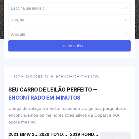
Escolha um modelo
Ano, de
Ano, até
Iniciar pesquisa
LOCALIZADOR INTELIGENTE DE CARROS
SEU CARRO DE LEILÃO PERFEITO —
ENCONTRADO EM MINUTOS
Chega de rolagem infinita: responda a algumas perguntas e
encontraremos os melhores lotes ativos da Copart e IAAI
agora mesmo.
IAAI
RECOMENDADO
2021 BMW 330I
IAAI
2020 TOYOTA RAV4
Copart
2019 HONDA ACCORD