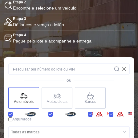
Etapa 2
Encontre e selecione um veículo
Etapa 3
Dê lances e vença o leilão
Etapa 4
Pague pelo lote e acompanhe a entrega
ou
Automóveis
Motocicletas
Barcos
Arquivados
Todas as marcas