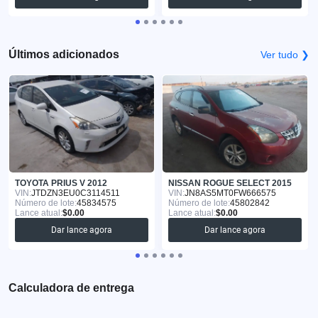
Últimos adicionados
Ver tudo ❯
TOYOTA PRIUS V 2012
NISSAN ROGUE SELECT 2015
VIN:
JTDZN3EU0C3114511
VIN:
JN8AS5MT0FW666575
Número de lote:
45834575
Número de lote:
45802842
Lance atual:
$0.00
Lance atual:
$0.00
Dar lance agora
Dar lance agora
Calculadora de entrega