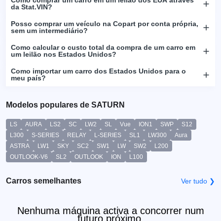
da Stat.VIN?
Posso comprar um veículo na Copart por conta própria,
sem um intermediário?
Como calcular o custo total da compra de um carro em
um leilão nos Estados Unidos?
Como importar um carro dos Estados Unidos para o
meu país?
Modelos populares de SATURN
LS
AURA
LS2
SC
LW2
SL
Vue
ION1
SWP
S12
L300
S-SERIES
RELAY
L-SERIES
SL1
LW300
Aura
ASTRA
LW1
SKY
SC2
SW1
LW
SW2
L200
OUTLOOK-V6
SL2
OUTLOOK
ION
L100
Carros semelhantes
Ver tudo ❯
Nenhuma máquina activa a concorrer num
futuro próximo.