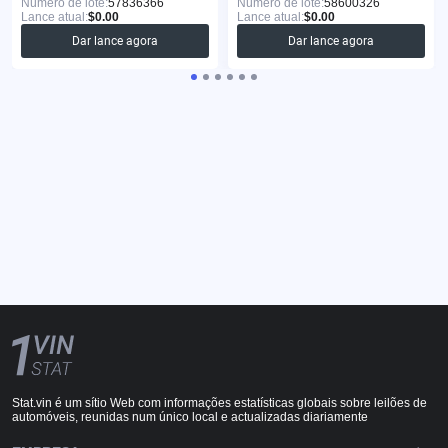
Número de lote:
57836366
Número de lote:
58600326
Lance atual:
$0.00
Lance atual:
$0.00
Dar lance agora
Dar lance agora
Stat.vin é um sítio Web com informações estatísticas globais sobre leilões de
automóveis, reunidas num único local e actualizadas diariamente