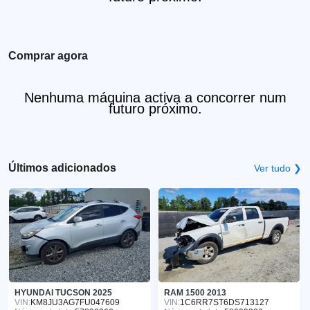
Comprar agora
Nenhuma máquina activa a concorrer num
futuro próximo.
Últimos adicionados
Ver tudo ❯
HYUNDAI TUCSON 2025
RAM 1500 2013
VIN:
KM8JU3AG7FU047609
VIN:
1C6RR7ST6DS713127