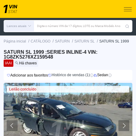
Lances atuais
Digite o número VIN de 17 dígitos, LOTE ou Marca Modelo Ano
/
/
/
/
Página inicial
CATÁLOGO
SATURN
SATURN SL
SATURN SL 1999
SATURN SL 1999 :SERIES INLINE-4 VIN:
1G8ZK5276XZ159548
IAAI
Há chaves
Histórico de vendas (1)
Sedan
Adicionar aos favoritos
Leilão concluído