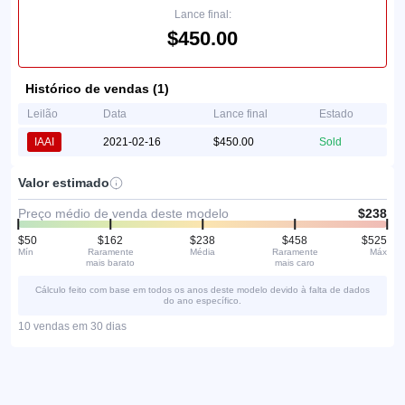
Lance final:
$450.00
Histórico de vendas (1)
Leilão
Data
Lance final
Estado
IAAI
2021-02-16
$450.00
Sold
Valor estimado
Preço médio de venda deste modelo
$238
$50
$162
$238
$458
$525
Mín
Raramente
Média
Raramente
Máx
mais barato
mais caro
Cálculo feito com base em todos os anos deste modelo devido à falta de dados
do ano específico.
10 vendas em 30 dias