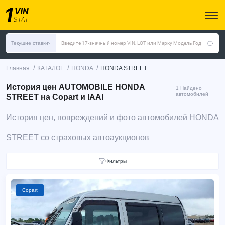
Текущие ставки
Введите 17-значный номер VIN, LOT или Марку Модель Год
/
/
/
Главная
КАТАЛОГ
HONDA
HONDA STREET
История цен AUTOMOBILE HONDA
1 Найдено
автомобилей
STREET на Copart и IAAI
История цен, повреждений и фото автомобилей HONDA
STREET со страховых автоаукционов
Фильтры
Copart