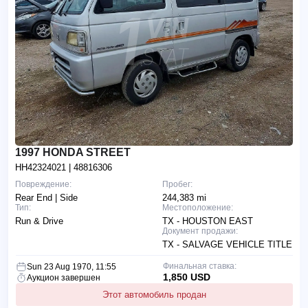
1997 HONDA STREET
HH42324021
| 48816306
Повреждение:
Пробег:
Rear End | Side
244,383 mi
Тип:
Местоположение:
Run & Drive
TX - HOUSTON EAST
Документ продажи:
TX - SALVAGE VEHICLE TITLE
Финальная ставка:
Sun 23 Aug 1970, 11:55
1,850 USD
Аукцион завершен
Этот автомобиль продан